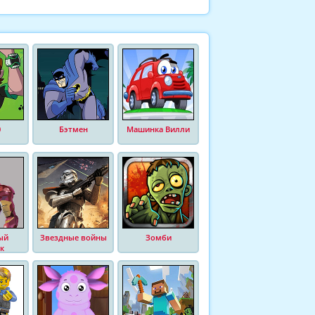
0
Бэтмен
Машинка Вилли
ый
Звездные войны
Зомби
к