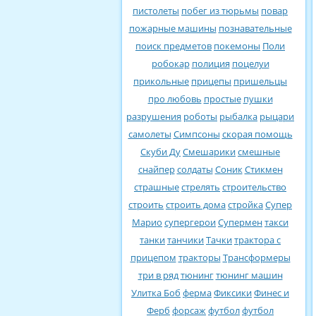
пистолеты
побег из тюрьмы
повар
пожарные машины
познавательные
поиск предметов
покемоны
Поли
робокар
полиция
поцелуи
прикольные
прицепы
пришельцы
про любовь
простые
пушки
разрушения
роботы
рыбалка
рыцари
самолеты
Симпсоны
скорая помощь
Скуби Ду
Смешарики
смешные
снайпер
солдаты
Соник
Стикмен
страшные
стрелять
строительство
строить
строить дома
стройка
Супер
Марио
супергерои
Супермен
такси
танки
танчики
Тачки
трактора с
прицепом
тракторы
Трансформеры
три в ряд
тюнинг
тюнинг машин
Улитка Боб
ферма
Фиксики
Финес и
Ферб
форсаж
футбол
футбол