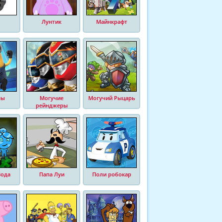
Лунтик
Майнкрафт
ны
Могучие
Могучий Рыцарь
рейнджеры
Вода
Папа Луи
Поли робокар