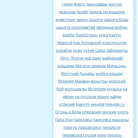
грязи
Диего
динозавры
доктор
драконы
дрифт
ездить на машине
животные
замки
защита
защита базы
защита королевства
звездные войны
зомби
Зомботрон
зума
Кактус
Маккой
Кик Бутовский
конструктор
корабли
кран
кухня Сары
лабиринты
Лего
Лунтик
магазин
майнкрафт
машины
Мечи и сандали
Миньоны
Могучий Рыцарь
мойка машин
Молния Маквин
монстры
морской
бой
мотоциклы
Мстители
музыка
на
двоих
на русском языке
найди
отличия
Наруто
ниндзя
Ниндзя го
Огонь и Вода
операция
оружие
охота
Папа Луи
парковка
парковка машины
паркур
паровозики
пенальти
перевозка грузов
пила
пираты