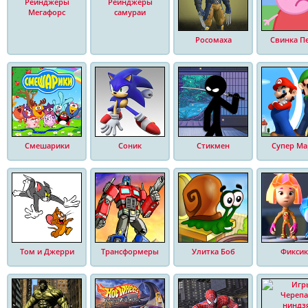
Рейнджеры
Рейнджеры
Мегафорс
самураи
Росомаха
Свинка П
Смешарики
Соник
Стикмен
Супер Ма
Том и Джерри
Трансформеры
Улитка Боб
Фиксик