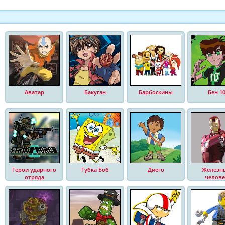
Аватар
Бакуган
Барбоскины
Бен 1
Герои ударного
Губка Боб
Диего
Железн
отряда
челове