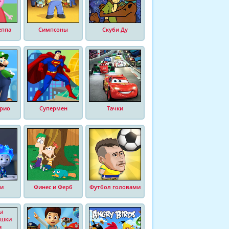
еппа
Симпсоны
Скуби Ду
рио
Супермен
Тачки
и
Финес и Ферб
Футбол головами