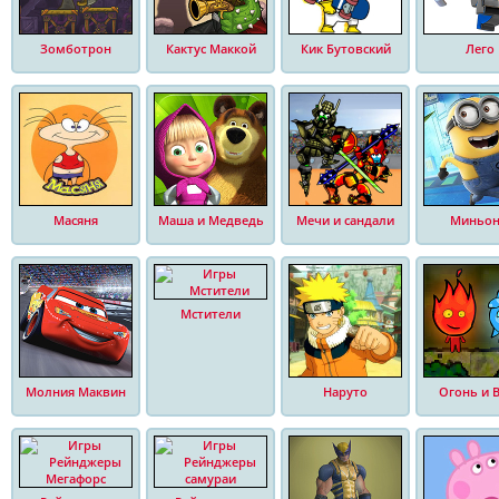
Зомботрон
Кактус Маккой
Кик Бутовский
Лего
Масяня
Маша и Медведь
Мечи и сандали
Миньо
Мстители
Молния Маквин
Наруто
Огонь и 