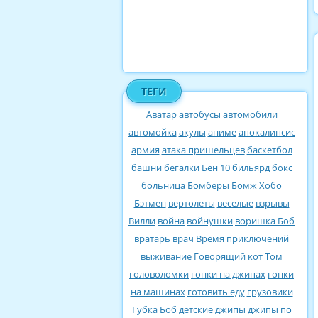
ТЕГИ
Аватар
автобусы
автомобили
автомойка
акулы
аниме
апокалипсис
армия
атака пришельцев
баскетбол
башни
бегалки
Бен 10
бильярд
бокс
больница
Бомберы
Бомж Хобо
Бэтмен
вертолеты
веселые
взрывы
Вилли
война
войнушки
воришка Боб
вратарь
врач
Время приключений
выживание
Говорящий кот Том
головоломки
гонки на джипах
гонки
на машинах
готовить еду
грузовики
Губка Боб
детские
джипы
джипы по