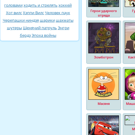
головами
ходить и стрелять
хоккей
Герои ударного
Г
Хот вилс
Хэппи Вилс
Человек паук
отряда
Черепашки ниндзя
шарики
шахматы
шутеры
Щенячий патруль
Энгри
бердз
Эпоха войны
Зомботрон
Как
Масяня
Маша
М