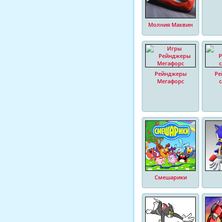
Молния Маквин
Рейнджеры
Ре
Мегафорс
Смешарики