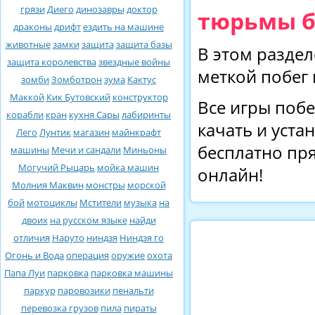
грязи
Диего
динозавры
доктор
тюрьмы б
драконы
дрифт
ездить на машине
животные
замки
защита
защита базы
В этом раздел
защита королевства
звездные войны
меткой побег
зомби
Зомботрон
зума
Кактус
Маккой
Кик Бутовский
конструктор
Все игры побе
корабли
кран
кухня Сары
лабиринты
качать и уста
Лего
Лунтик
магазин
майнкрафт
бесплатно пря
машины
Мечи и сандали
Миньоны
Могучий Рыцарь
мойка машин
онлайн!
Молния Маквин
монстры
морской
бой
мотоциклы
Мстители
музыка
на
двоих
на русском языке
найди
отличия
Наруто
ниндзя
Ниндзя го
Огонь и Вода
операция
оружие
охота
Папа Луи
парковка
парковка машины
паркур
паровозики
пенальти
перевозка грузов
пила
пираты