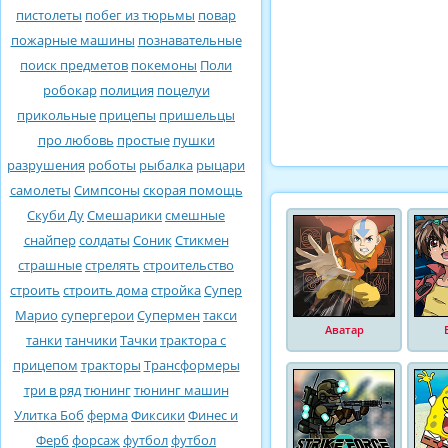
пистолеты
побег из тюрьмы
повар
пожарные машины
познавательные
поиск предметов
покемоны
Поли
робокар
полиция
поцелуи
прикольные
прицепы
пришельцы
про любовь
простые
пушки
разрушения
роботы
рыбалка
рыцари
самолеты
Симпсоны
скорая помощь
Скуби Ду
Смешарики
смешные
снайпер
солдаты
Соник
Стикмен
страшные
стрелять
строительство
строить
строить дома
стройка
Супер
Марио
супергерои
Супермен
такси
Аватар
танки
танчики
Тачки
трактора с
прицепом
тракторы
Трансформеры
три в ряд
тюнинг
тюнинг машин
Улитка Боб
ферма
Фиксики
Финес и
Ферб
форсаж
футбол
футбол