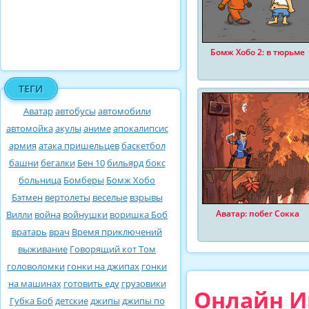
Бомж Хобо 2: в тюрьме
ТЕГИ
Аватар
автобусы
автомобили
автомойка
акулы
аниме
апокалипсис
армия
атака пришельцев
баскетбол
башни
бегалки
Бен 10
бильярд
бокс
больница
Бомберы
Бомж Хобо
Бэтмен
вертолеты
веселые
взрывы
Аватар: побег Сокка
Вилли
война
войнушки
воришка Боб
вратарь
врач
Время приключений
выживание
Говорящий кот Том
головоломки
гонки на джипах
гонки
на машинах
готовить еду
грузовики
Онлайн Иг
Губка Боб
детские
джипы
джипы по