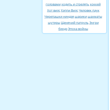
головами
ходить и стрелять
хоккей
Хот вилс
Хэппи Вилс
Человек паук
Черепашки ниндзя
шарики
шахматы
шутеры
Щенячий патруль
Энгри
бердз
Эпоха войны