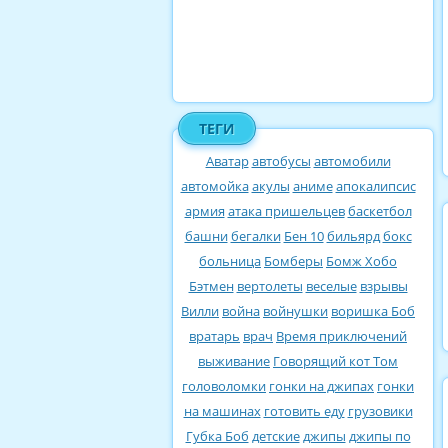
ТЕГИ
Аватар
автобусы
автомобили
автомойка
акулы
аниме
апокалипсис
армия
атака пришельцев
баскетбол
башни
бегалки
Бен 10
бильярд
бокс
больница
Бомберы
Бомж Хобо
Бэтмен
вертолеты
веселые
взрывы
Вилли
война
войнушки
воришка Боб
вратарь
врач
Время приключений
выживание
Говорящий кот Том
головоломки
гонки на джипах
гонки
на машинах
готовить еду
грузовики
Губка Боб
детские
джипы
джипы по