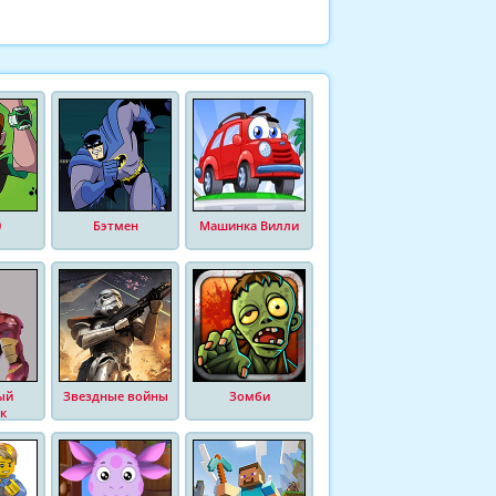
0
Бэтмен
Машинка Вилли
ый
Звездные войны
Зомби
к