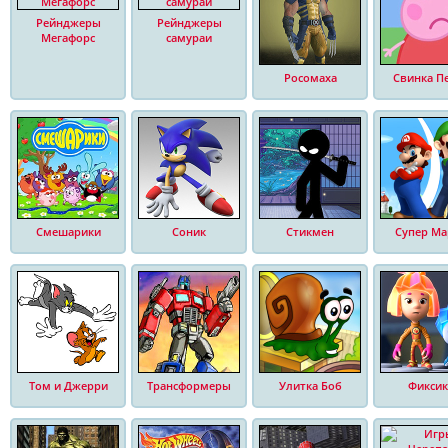
Рейнджеры
Рейнджеры
Мегафорс
самураи
Росомаха
Свинка П
Смешарики
Соник
Стикмен
Супер Ма
Том и Джерри
Трансформеры
Улитка Боб
Фиксик