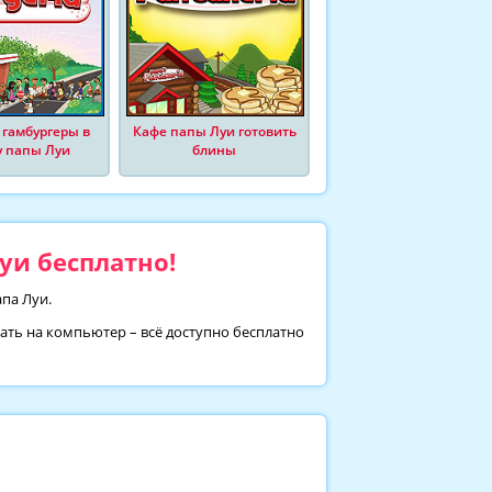
 гамбургеры в
Кафе папы Луи готовить
у папы Луи
блины
уи бесплатно!
апа Луи.
вать на компьютер – всё доступно бесплатно