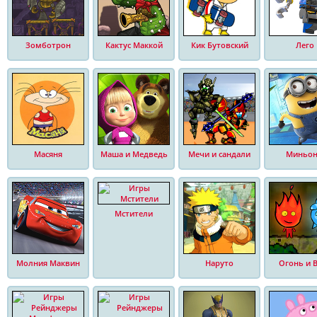
Зомботрон
Кактус Маккой
Кик Бутовский
Лего
Масяня
Маша и Медведь
Мечи и сандали
Миньо
Мстители
Молния Маквин
Наруто
Огонь и 