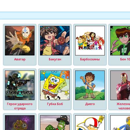
Аватар
Бакуган
Барбоскины
Бен 1
Герои ударного
Губка Боб
Диего
Железн
отряда
челове