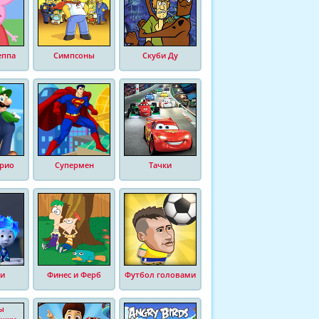
еппа
Симпсоны
Скуби Ду
рио
Супермен
Тачки
и
Финес и Ферб
Футбол головами