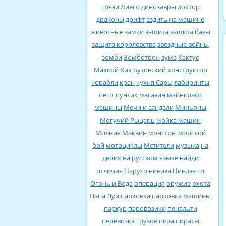
грязи
Диего
динозавры
доктор
драконы
дрифт
ездить на машине
животные
замки
защита
защита базы
защита королевства
звездные войны
зомби
Зомботрон
зума
Кактус
Маккой
Кик Бутовский
конструктор
корабли
кран
кухня Сары
лабиринты
Лего
Лунтик
магазин
майнкрафт
машины
Мечи и сандали
Миньоны
Могучий Рыцарь
мойка машин
Молния Маквин
монстры
морской
бой
мотоциклы
Мстители
музыка
на
двоих
на русском языке
найди
отличия
Наруто
ниндзя
Ниндзя го
Огонь и Вода
операция
оружие
охота
Папа Луи
парковка
парковка машины
паркур
паровозики
пенальти
перевозка грузов
пила
пираты