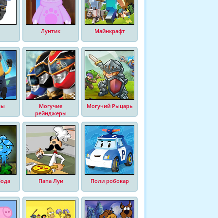
Лунтик
Майнкрафт
ны
Могучие
Могучий Рыцарь
рейнджеры
Вода
Папа Луи
Поли робокар