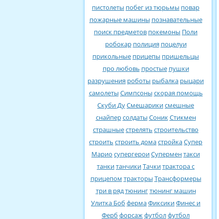
пистолеты
побег из тюрьмы
повар
пожарные машины
познавательные
поиск предметов
покемоны
Поли
робокар
полиция
поцелуи
прикольные
прицепы
пришельцы
про любовь
простые
пушки
разрушения
роботы
рыбалка
рыцари
самолеты
Симпсоны
скорая помощь
Скуби Ду
Смешарики
смешные
снайпер
солдаты
Соник
Стикмен
страшные
стрелять
строительство
строить
строить дома
стройка
Супер
Марио
супергерои
Супермен
такси
танки
танчики
Тачки
трактора с
прицепом
тракторы
Трансформеры
три в ряд
тюнинг
тюнинг машин
Улитка Боб
ферма
Фиксики
Финес и
Ферб
форсаж
футбол
футбол