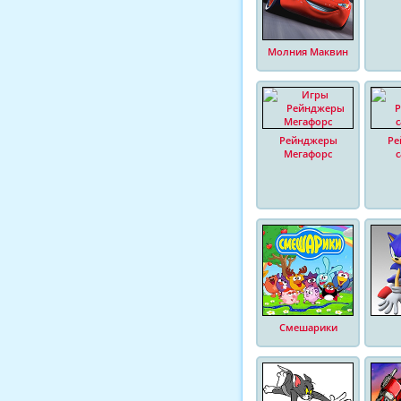
Молния Маквин
Рейнджеры
Ре
Мегафорс
Смешарики