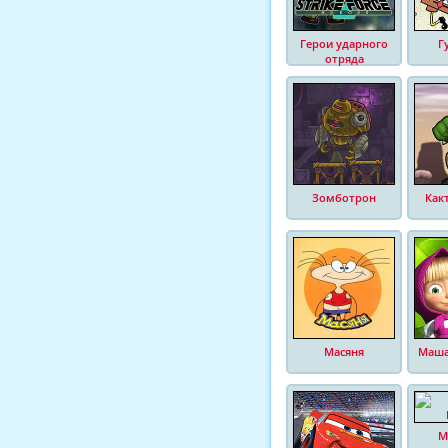
Герои ударного
Г
отряда
Зомботрон
Как
Масяня
Маша
М