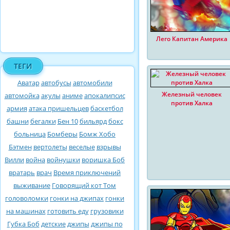
Лего Капитан Америка
ТЕГИ
Аватар
автобусы
автомобили
Железный человек
автомойка
акулы
аниме
апокалипсис
против Халка
армия
атака пришельцев
баскетбол
башни
бегалки
Бен 10
бильярд
бокс
больница
Бомберы
Бомж Хобо
Бэтмен
вертолеты
веселые
взрывы
Вилли
война
войнушки
воришка Боб
вратарь
врач
Время приключений
выживание
Говорящий кот Том
головоломки
гонки на джипах
гонки
на машинах
готовить еду
грузовики
Губка Боб
детские
джипы
джипы по