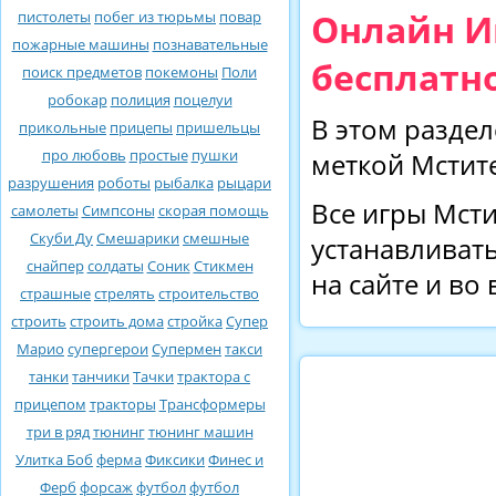
Онлайн И
пистолеты
побег из тюрьмы
повар
пожарные машины
познавательные
бесплатно
поиск предметов
покемоны
Поли
робокар
полиция
поцелуи
В этом раздел
прикольные
прицепы
пришельцы
про любовь
простые
пушки
меткой Мстит
разрушения
роботы
рыбалка
рыцари
Все игры Мсти
самолеты
Симпсоны
скорая помощь
Скуби Ду
Смешарики
смешные
устанавливать
снайпер
солдаты
Соник
Стикмен
на сайте и во
страшные
стрелять
строительство
строить
строить дома
стройка
Супер
Марио
супергерои
Супермен
такси
танки
танчики
Тачки
трактора с
прицепом
тракторы
Трансформеры
три в ряд
тюнинг
тюнинг машин
Улитка Боб
ферма
Фиксики
Финес и
Ферб
форсаж
футбол
футбол