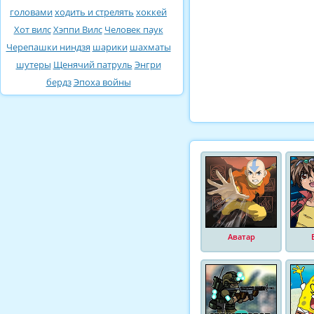
головами
ходить и стрелять
хоккей
Хот вилс
Хэппи Вилс
Человек паук
Черепашки ниндзя
шарики
шахматы
шутеры
Щенячий патруль
Энгри
бердз
Эпоха войны
Аватар