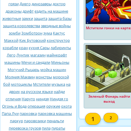
грязи
Диего
динозавры
доктор
драконы
дрифт
ездить на машине
животные
замки
защита
защита базы
защита королевства
звездные войны
Мстители гонки на карта
зомби
Зомботрон
зума
Кактус
Маккой
Кик Бутовский
конструктор
корабли
кран
кухня Сары
лабиринты
Лего
Лунтик
магазин
майнкрафт
машины
Мечи и сандали
Миньоны
Могучий Рыцарь
мойка машин
Молния Маквин
монстры
морской
бой
мотоциклы
Мстители
музыка
на
двоих
на русском языке
найди
Зеленый Фонарь найти
отличия
Наруто
ниндзя
Ниндзя го
выход
Огонь и Вода
операция
оружие
охота
Папа Луи
парковка
парковка машины
1
2
паркур
паровозики
пенальти
перевозка грузов
пила
пираты