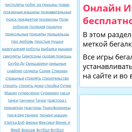
Онлайн И
пистолеты
побег из тюрьмы
повар
пожарные машины
познавательные
бесплатно
поиск предметов
покемоны
Поли
робокар
полиция
поцелуи
В этом раздел
прикольные
прицепы
пришельцы
про любовь
простые
пушки
меткой бегалк
разрушения
роботы
рыбалка
рыцари
Все игры бега
самолеты
Симпсоны
скорая помощь
Скуби Ду
Смешарики
смешные
устанавливать
снайпер
солдаты
Соник
Стикмен
на сайте и во
страшные
стрелять
строительство
строить
строить дома
стройка
Супер
Марио
супергерои
Супермен
такси
танки
танчики
Тачки
трактора с
прицепом
тракторы
Трансформеры
три в ряд
тюнинг
тюнинг машин
Улитка Боб
ферма
Фиксики
Финес и
Ферб
форсаж
футбол
футбол