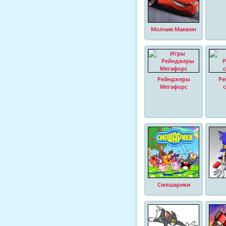
Молния Маквин
Рейнджеры
Ре
Мегафорс
Смешарики