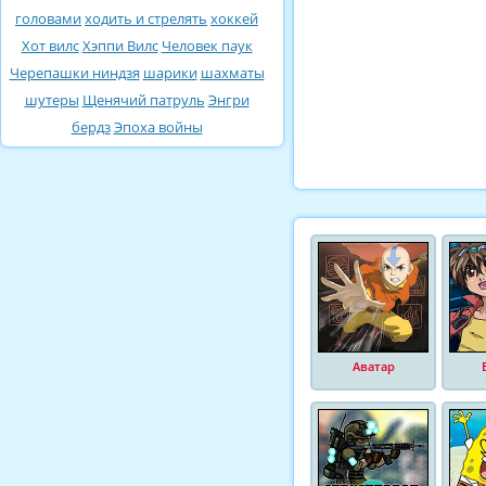
головами
ходить и стрелять
хоккей
Хот вилс
Хэппи Вилс
Человек паук
Черепашки ниндзя
шарики
шахматы
шутеры
Щенячий патруль
Энгри
бердз
Эпоха войны
Аватар