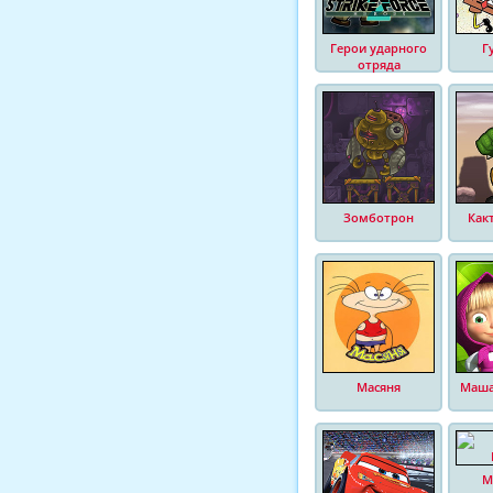
Герои ударного
Г
отряда
Зомботрон
Как
Масяня
Маша
М