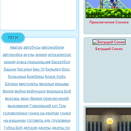
Приключения Соника
ТЕГИ
Аватар
автобусы
автомобили
Бегущий Соник
автомойка
акулы
аниме
апокалипсис
армия
атака пришельцев
баскетбол
башни
бегалки
Бен 10
бильярд
бокс
больница
Бомберы
Бомж Хобо
Бэтмен
вертолеты
веселые
взрывы
Вилли
война
войнушки
воришка Боб
вратарь
врач
Время приключений
выживание
Говорящий кот Том
головоломки
гонки на джипах
гонки
на машинах
готовить еду
грузовики
Губка Боб
детские
джипы
джипы по