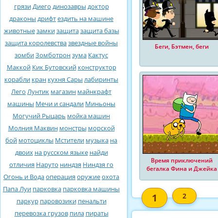
грязи
Диего
динозавры
доктор
драконы
дрифт
ездить на машине
животные
замки
защита
защита базы
защита королевства
звездные войны
Беги, Бэтмен, беги
зомби
Зомботрон
зума
Кактус
Маккой
Кик Бутовский
конструктор
корабли
кран
кухня Сары
лабиринты
Лего
Лунтик
магазин
майнкрафт
машины
Мечи и сандали
Миньоны
Могучий Рыцарь
мойка машин
Молния Маквин
монстры
морской
бой
мотоциклы
Мстители
музыка
на
двоих
на русском языке
найди
Время приключений
отличия
Наруто
ниндзя
Ниндзя го
бегалка Фина и Джейка
Огонь и Вода
операция
оружие
охота
Папа Луи
парковка
парковка машины
1
2
паркур
паровозики
пенальти
перевозка грузов
пила
пираты