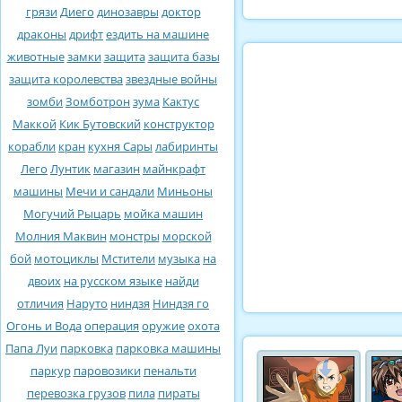
грязи
Диего
динозавры
доктор
драконы
дрифт
ездить на машине
животные
замки
защита
защита базы
защита королевства
звездные войны
зомби
Зомботрон
зума
Кактус
Маккой
Кик Бутовский
конструктор
корабли
кран
кухня Сары
лабиринты
Лего
Лунтик
магазин
майнкрафт
машины
Мечи и сандали
Миньоны
Могучий Рыцарь
мойка машин
Молния Маквин
монстры
морской
бой
мотоциклы
Мстители
музыка
на
двоих
на русском языке
найди
отличия
Наруто
ниндзя
Ниндзя го
Огонь и Вода
операция
оружие
охота
Папа Луи
парковка
парковка машины
паркур
паровозики
пенальти
перевозка грузов
пила
пираты