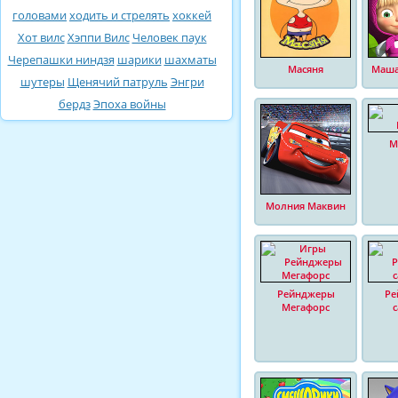
головами
ходить и стрелять
хоккей
Хот вилс
Хэппи Вилс
Человек паук
Черепашки ниндзя
шарики
шахматы
Масяня
Маша
шутеры
Щенячий патруль
Энгри
бердз
Эпоха войны
М
Молния Маквин
Рейнджеры
Ре
Мегафорс