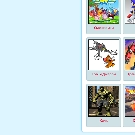
Смешарики
Том и Джерри
Тра
Халк
Х