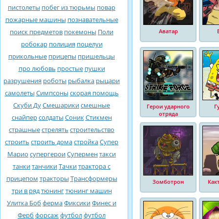
пистолеты
побег из тюрьмы
повар
пожарные машины
познавательные
поиск предметов
покемоны
Поли
Аватар
робокар
полиция
поцелуи
прикольные
прицепы
пришельцы
про любовь
простые
пушки
разрушения
роботы
рыбалка
рыцари
самолеты
Симпсоны
скорая помощь
Скуби Ду
Смешарики
смешные
Герои ударного
Г
отряда
снайпер
солдаты
Соник
Стикмен
страшные
стрелять
строительство
строить
строить дома
стройка
Супер
Марио
супергерои
Супермен
такси
танки
танчики
Тачки
трактора с
прицепом
тракторы
Трансформеры
Зомботрон
Как
три в ряд
тюнинг
тюнинг машин
Улитка Боб
ферма
Фиксики
Финес и
Ферб
форсаж
футбол
футбол