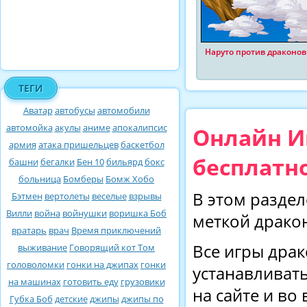
Наруто против драконов
ТЕГИ
Аватар
автобусы
автомобили
автомойка
акулы
аниме
апокалипсис
Онлайн И
армия
атака пришельцев
баскетбол
бесплатно
башни
бегалки
Бен 10
бильярд
бокс
больница
Бомберы
Бомж Хобо
В этом раздел
Бэтмен
вертолеты
веселые
взрывы
Вилли
война
войнушки
воришка Боб
меткой драко
вратарь
врач
Время приключений
Все игры драк
выживание
Говорящий кот Том
головоломки
гонки на джипах
гонки
устанавливать
на машинах
готовить еду
грузовики
на сайте и во
Губка Боб
детские
джипы
джипы по