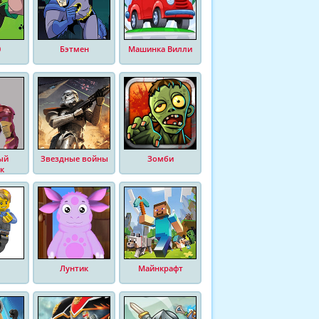
0
Бэтмен
Машинка Вилли
ый
Звездные войны
Зомби
к
Лунтик
Майнкрафт