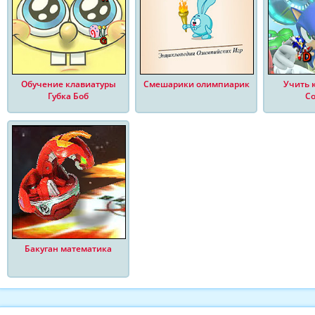
Обучение клавиатуры
Смешарики олимпиарик
Учить к
Губка Боб
С
Бакуган математика