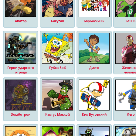
Аватар
Бакуган
Барбоскины
Бен 1
Герои ударного
Губка Боб
Диего
Железн
отряда
челове
Зомботрон
Кактус Маккой
Кик Бутовский
Лего