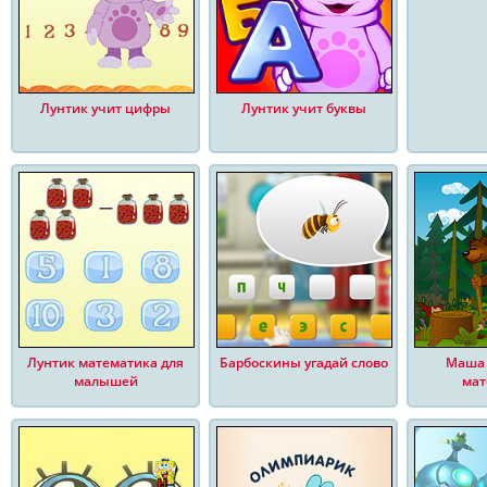
Лунтик учит цифры
Лунтик учит буквы
Лунтик математика для
Барбоскины угадай слово
Маша 
малышей
мат