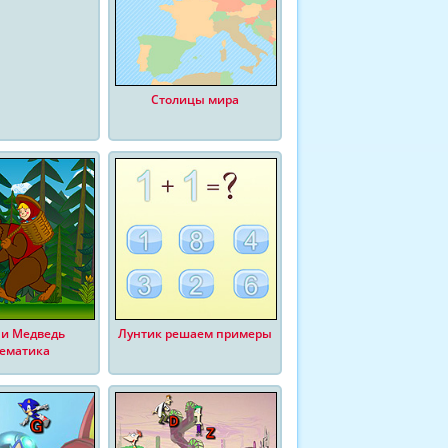
Столицы мира
и Медведь
Лунтик решаем примеры
ематика