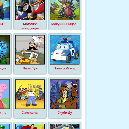
ны
Могучие
Могучий Рыцарь
рейнджеры
Вода
Папа Луи
Поли робокар
еппа
Симпсоны
Скуби Ду