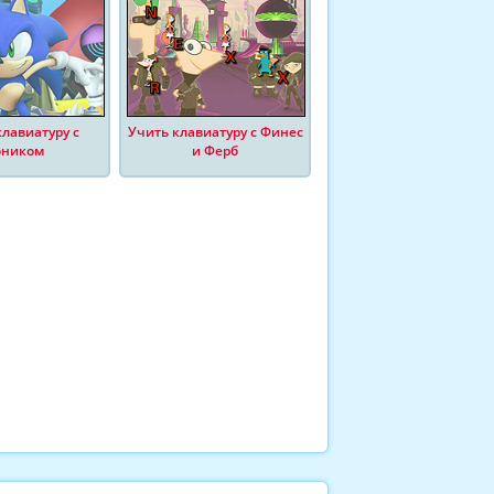
лавиатуру с
Учить клавиатуру с Финес
оником
и Ферб