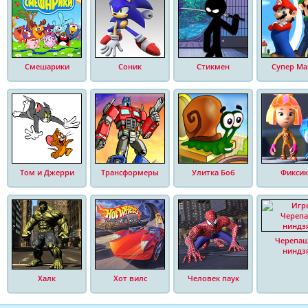
Смешарики
Соник
Стикмен
Супер Ма
Том и Джерри
Трансформеры
Улитка Боб
Фиксик
Черепа
ниндз
Халк
Хот вилс
Человек паук