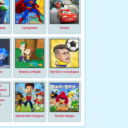
рио
Супермен
Тачки
и
Финес и Ферб
Футбол головами
шки
я
Щенячий патруль
Энгри бердз