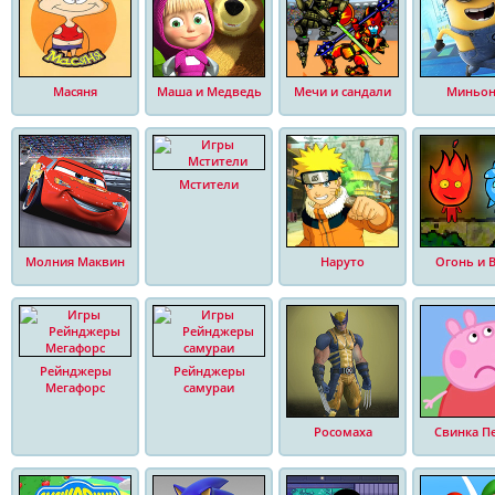
Масяня
Маша и Медведь
Мечи и сандали
Миньо
Мстители
Молния Маквин
Наруто
Огонь и 
Рейнджеры
Рейнджеры
Мегафорс
самураи
Росомаха
Свинка П