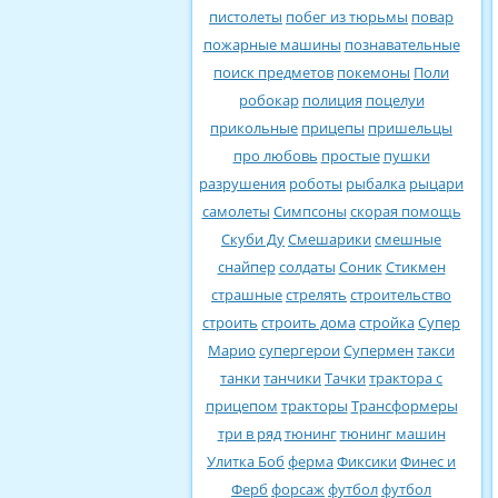
пистолеты
побег из тюрьмы
повар
пожарные машины
познавательные
поиск предметов
покемоны
Поли
робокар
полиция
поцелуи
прикольные
прицепы
пришельцы
про любовь
простые
пушки
разрушения
роботы
рыбалка
рыцари
самолеты
Симпсоны
скорая помощь
Скуби Ду
Смешарики
смешные
снайпер
солдаты
Соник
Стикмен
страшные
стрелять
строительство
строить
строить дома
стройка
Супер
Марио
супергерои
Супермен
такси
танки
танчики
Тачки
трактора с
прицепом
тракторы
Трансформеры
три в ряд
тюнинг
тюнинг машин
Улитка Боб
ферма
Фиксики
Финес и
Ферб
форсаж
футбол
футбол