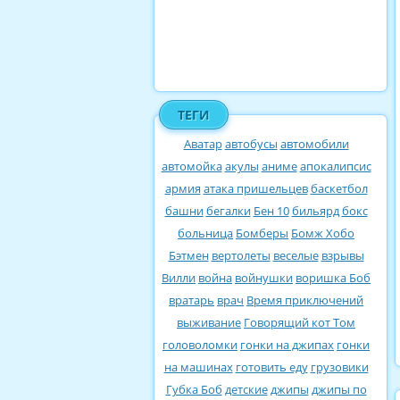
ТЕГИ
Аватар
автобусы
автомобили
автомойка
акулы
аниме
апокалипсис
армия
атака пришельцев
баскетбол
башни
бегалки
Бен 10
бильярд
бокс
больница
Бомберы
Бомж Хобо
Бэтмен
вертолеты
веселые
взрывы
Вилли
война
войнушки
воришка Боб
вратарь
врач
Время приключений
выживание
Говорящий кот Том
головоломки
гонки на джипах
гонки
на машинах
готовить еду
грузовики
Губка Боб
детские
джипы
джипы по