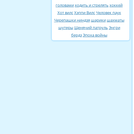
головами
ходить и стрелять
хоккей
Хот вилс
Хэппи Вилс
Человек паук
Черепашки ниндзя
шарики
шахматы
шутеры
Щенячий патруль
Энгри
бердз
Эпоха войны