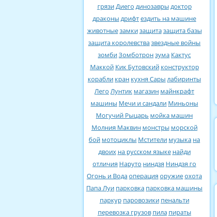
грязи
Диего
динозавры
доктор
драконы
дрифт
ездить на машине
животные
замки
защита
защита базы
защита королевства
звездные войны
зомби
Зомботрон
зума
Кактус
Маккой
Кик Бутовский
конструктор
корабли
кран
кухня Сары
лабиринты
Лего
Лунтик
магазин
майнкрафт
машины
Мечи и сандали
Миньоны
Могучий Рыцарь
мойка машин
Молния Маквин
монстры
морской
бой
мотоциклы
Мстители
музыка
на
двоих
на русском языке
найди
отличия
Наруто
ниндзя
Ниндзя го
Огонь и Вода
операция
оружие
охота
Папа Луи
парковка
парковка машины
паркур
паровозики
пенальти
перевозка грузов
пила
пираты