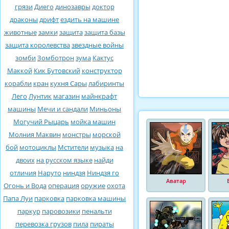
грязи
Диего
динозавры
доктор
драконы
дрифт
ездить на машине
животные
замки
защита
защита базы
защита королевства
звездные войны
зомби
Зомботрон
зума
Кактус
Маккой
Кик Бутовский
конструктор
корабли
кран
кухня Сары
лабиринты
Лего
Лунтик
магазин
майнкрафт
машины
Мечи и сандали
Миньоны
Могучий Рыцарь
мойка машин
Молния Маквин
монстры
морской
бой
мотоциклы
Мстители
музыка
на
двоих
на русском языке
найди
отличия
Наруто
ниндзя
Ниндзя го
Аватар
Огонь и Вода
операция
оружие
охота
Папа Луи
парковка
парковка машины
паркур
паровозики
пенальти
перевозка грузов
пила
пираты