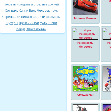
М
головами
ходить и стрелять
хоккей
Хот вилс
Хэппи Вилс
Человек паук
Черепашки ниндзя
шарики
шахматы
Молния Маквин
шутеры
Щенячий патруль
Энгри
бердз
Эпоха войны
Рейнджеры
Ре
Мегафорс
Смешарики