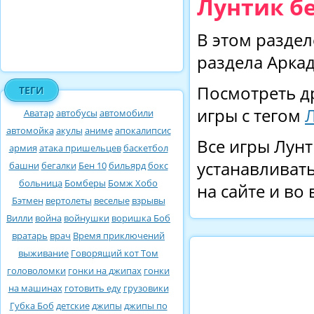
Лунтик б
В этом раздел
раздела Аркад
Посмотреть д
ТЕГИ
игры с тегом
Аватар
автобусы
автомобили
автомойка
акулы
аниме
апокалипсис
Все игры Лунт
армия
атака пришельцев
баскетбол
устанавливать
башни
бегалки
Бен 10
бильярд
бокс
больница
Бомберы
Бомж Хобо
на сайте и во
Бэтмен
вертолеты
веселые
взрывы
Вилли
война
войнушки
воришка Боб
вратарь
врач
Время приключений
выживание
Говорящий кот Том
головоломки
гонки на джипах
гонки
на машинах
готовить еду
грузовики
Губка Боб
детские
джипы
джипы по