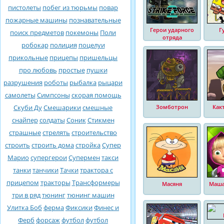
пистолеты
побег из тюрьмы
повар
пожарные машины
познавательные
Герои ударного
Г
поиск предметов
покемоны
Поли
отряда
робокар
полиция
поцелуи
прикольные
прицепы
пришельцы
про любовь
простые
пушки
разрушения
роботы
рыбалка
рыцари
самолеты
Симпсоны
скорая помощь
Скуби Ду
Смешарики
смешные
Зомботрон
Как
снайпер
солдаты
Соник
Стикмен
страшные
стрелять
строительство
строить
строить дома
стройка
Супер
Марио
супергерои
Супермен
такси
танки
танчики
Тачки
трактора с
прицепом
тракторы
Трансформеры
Масяня
Маша
три в ряд
тюнинг
тюнинг машин
Улитка Боб
ферма
Фиксики
Финес и
Ферб
форсаж
футбол
футбол