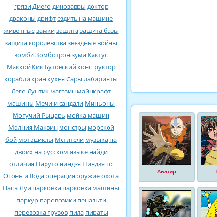
грязи
Диего
динозавры
доктор
драконы
дрифт
ездить на машине
животные
замки
защита
защита базы
защита королевства
звездные войны
зомби
Зомботрон
зума
Кактус
Маккой
Кик Бутовский
конструктор
корабли
кран
кухня Сары
лабиринты
Лего
Лунтик
магазин
майнкрафт
машины
Мечи и сандали
Миньоны
Могучий Рыцарь
мойка машин
Молния Маквин
монстры
морской
бой
мотоциклы
Мстители
музыка
на
двоих
на русском языке
найди
отличия
Наруто
ниндзя
Ниндзя го
Аватар
Огонь и Вода
операция
оружие
охота
Папа Луи
парковка
парковка машины
паркур
паровозики
пенальти
перевозка грузов
пила
пираты