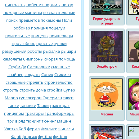
пистолеты
побег из тюрьмы
повар
пожарные машины
познавательные
Герои ударного
Г
поиск предметов
покемоны
Поли
отряда
робокар
полиция
поцелуи
прикольные
прицепы
пришельцы
про любовь
простые
пушки
разрушения
роботы
рыбалка
рыцари
самолеты
Симпсоны
скорая помощь
Скуби Ду
Смешарики
смешные
Зомботрон
Как
снайпер
солдаты
Соник
Стикмен
страшные
стрелять
строительство
строить
строить дома
стройка
Супер
Марио
супергерои
Супермен
такси
танки
танчики
Тачки
трактора с
прицепом
тракторы
Трансформеры
Масяня
Маша
три в ряд
тюнинг
тюнинг машин
Улитка Боб
ферма
Фиксики
Финес и
Ферб
форсаж
футбол
футбол