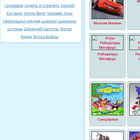
М
головами
ходить и стрелять
хоккей
Хот вилс
Хэппи Вилс
Человек паук
Черепашки ниндзя
шарики
шахматы
Молния Маквин
шутеры
Щенячий патруль
Энгри
бердз
Эпоха войны
Рейнджеры
Ре
Мегафорс
Смешарики