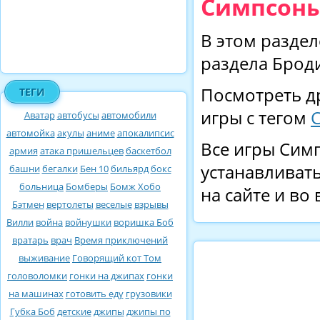
Симпсоны
В этом раздел
раздела Брод
Посмотреть д
ТЕГИ
игры с тегом
Аватар
автобусы
автомобили
автомойка
акулы
аниме
апокалипсис
Все игры Симп
армия
атака пришельцев
баскетбол
устанавливать
башни
бегалки
Бен 10
бильярд
бокс
больница
Бомберы
Бомж Хобо
на сайте и во
Бэтмен
вертолеты
веселые
взрывы
Вилли
война
войнушки
воришка Боб
вратарь
врач
Время приключений
выживание
Говорящий кот Том
головоломки
гонки на джипах
гонки
на машинах
готовить еду
грузовики
Губка Боб
детские
джипы
джипы по