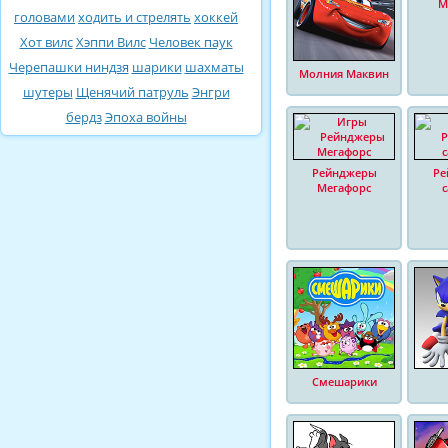
М
головами
ходить и стрелять
хоккей
Хот вилс
Хэппи Вилс
Человек паук
Черепашки ниндзя
шарики
шахматы
Молния Маквин
шутеры
Щенячий патруль
Энгри
бердз
Эпоха войны
Рейнджеры
Ре
Мегафорс
Смешарики