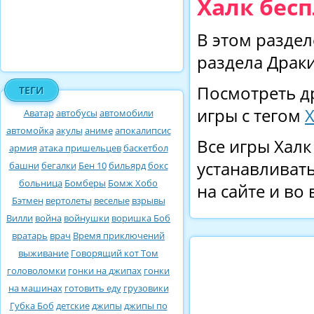
Халк бесп
В этом раздел
раздела Драки
Посмотреть д
ТЕГИ
игры с тегом
Аватар
автобусы
автомобили
автомойка
акулы
аниме
апокалипсис
Все игры Халк
армия
атака пришельцев
баскетбол
устанавливать
башни
бегалки
Бен 10
бильярд
бокс
больница
Бомберы
Бомж Хобо
на сайте и во
Бэтмен
вертолеты
веселые
взрывы
Вилли
война
войнушки
воришка Боб
вратарь
врач
Время приключений
выживание
Говорящий кот Том
головоломки
гонки на джипах
гонки
на машинах
готовить еду
грузовики
Губка Боб
детские
джипы
джипы по