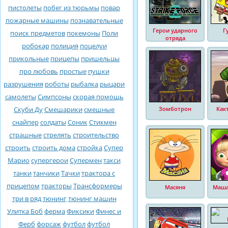
пистолеты
побег из тюрьмы
повар
пожарные машины
познавательные
Герои ударного
Г
поиск предметов
покемоны
Поли
отряда
робокар
полиция
поцелуи
прикольные
прицепы
пришельцы
про любовь
простые
пушки
разрушения
роботы
рыбалка
рыцари
самолеты
Симпсоны
скорая помощь
Скуби Ду
Смешарики
смешные
Зомботрон
Как
снайпер
солдаты
Соник
Стикмен
страшные
стрелять
строительство
строить
строить дома
стройка
Супер
Марио
супергерои
Супермен
такси
танки
танчики
Тачки
трактора с
прицепом
тракторы
Трансформеры
Масяня
Маша
три в ряд
тюнинг
тюнинг машин
Улитка Боб
ферма
Фиксики
Финес и
Ферб
форсаж
футбол
футбол