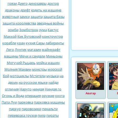
грязи
Диего
динозавры
доктор
драконы
дрифт
ездить на машине
животные
замки
защита
защита базы
защита королевства
звездные войны
зомби
Зомботрон
зума
Кактус
Маккой
Кик Бутовский
конструктор
корабли
кран
кухня Сары
лабиринты
Лего
Лунтик
магазин
майнкрафт
машины
Мечи и сандали
Миньоны
Могучий Рыцарь
мойка машин
Молния Маквин
монстры
морской
бой
мотоциклы
Мстители
музыка
на
двоих
на русском языке
найди
отличия
Наруто
ниндзя
Ниндзя го
Аватар
Огонь и Вода
операция
оружие
охота
Папа Луи
парковка
парковка машины
паркур
паровозики
пенальти
перевозка грузов
пила
пираты