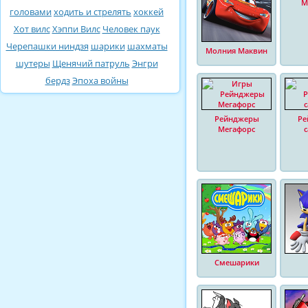
М
головами
ходить и стрелять
хоккей
Хот вилс
Хэппи Вилс
Человек паук
Черепашки ниндзя
шарики
шахматы
Молния Маквин
шутеры
Щенячий патруль
Энгри
бердз
Эпоха войны
Рейнджеры
Ре
Мегафорс
Смешарики