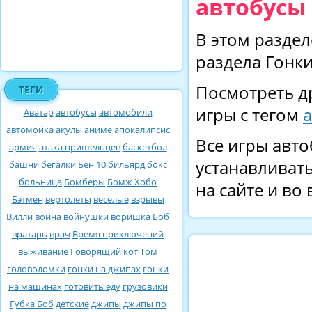
автобусы 
В этом раздел
раздела Гонки
Посмотреть д
ТЕГИ
игры с тегом
Аватар
автобусы
автомобили
автомойка
акулы
аниме
апокалипсис
Все игры авто
армия
атака пришельцев
баскетбол
устанавливать
башни
бегалки
Бен 10
бильярд
бокс
больница
Бомберы
Бомж Хобо
на сайте и во
Бэтмен
вертолеты
веселые
взрывы
Вилли
война
войнушки
воришка Боб
вратарь
врач
Время приключений
выживание
Говорящий кот Том
головоломки
гонки на джипах
гонки
на машинах
готовить еду
грузовики
Губка Боб
детские
джипы
джипы по