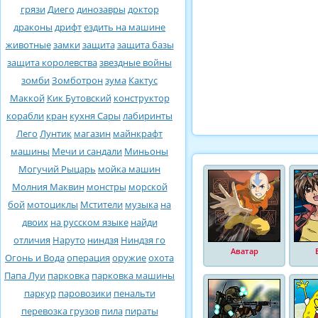
грязи
Диего
динозавры
доктор
драконы
дрифт
ездить на машине
животные
замки
защита
защита базы
защита королевства
звездные войны
зомби
Зомботрон
зума
Кактус
Маккой
Кик Бутовский
конструктор
корабли
кран
кухня Сары
лабиринты
Лего
Лунтик
магазин
майнкрафт
машины
Мечи и сандали
Миньоны
Могучий Рыцарь
мойка машин
Молния Маквин
монстры
морской
бой
мотоциклы
Мстители
музыка
на
двоих
на русском языке
найди
отличия
Наруто
ниндзя
Ниндзя го
Аватар
Огонь и Вода
операция
оружие
охота
Папа Луи
парковка
парковка машины
паркур
паровозики
пенальти
перевозка грузов
пила
пираты