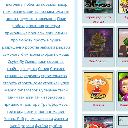
пистолеты
побег из тюрьмы
повар
пожарные машины
познавательные
Герои ударного
Г
поиск предметов
покемоны
Поли
отряда
робокар
полиция
поцелуи
прикольные
прицепы
пришельцы
про любовь
простые
пушки
разрушения
роботы
рыбалка
рыцари
самолеты
Симпсоны
скорая помощь
Скуби Ду
Смешарики
смешные
Зомботрон
Как
снайпер
солдаты
Соник
Стикмен
страшные
стрелять
строительство
строить
строить дома
стройка
Супер
Марио
супергерои
Супермен
такси
танки
танчики
Тачки
трактора с
прицепом
тракторы
Трансформеры
Масяня
Маша
три в ряд
тюнинг
тюнинг машин
Улитка Боб
ферма
Фиксики
Финес и
Ферб
форсаж
футбол
футбол