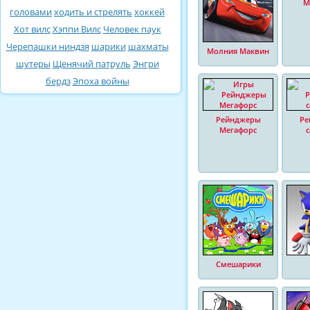
М
головами
ходить и стрелять
хоккей
Хот вилс
Хэппи Вилс
Человек паук
Черепашки ниндзя
шарики
шахматы
Молния Маквин
шутеры
Щенячий патруль
Энгри
бердз
Эпоха войны
Рейнджеры
Ре
Мегафорс
Смешарики