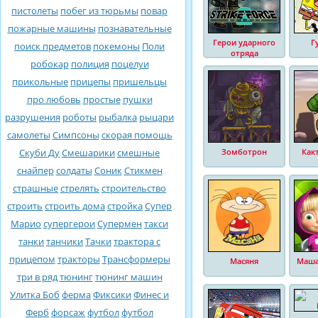
пистолеты
побег из тюрьмы
повар
пожарные машины
познавательные
Герои ударного
Г
поиск предметов
покемоны
Поли
отряда
робокар
полиция
поцелуи
прикольные
прицепы
пришельцы
про любовь
простые
пушки
разрушения
роботы
рыбалка
рыцари
самолеты
Симпсоны
скорая помощь
Скуби Ду
Смешарики
смешные
Зомботрон
Как
снайпер
солдаты
Соник
Стикмен
страшные
стрелять
строительство
строить
строить дома
стройка
Супер
Марио
супергерои
Супермен
такси
танки
танчики
Тачки
трактора с
прицепом
тракторы
Трансформеры
Масяня
Маша
три в ряд
тюнинг
тюнинг машин
Улитка Боб
ферма
Фиксики
Финес и
Ферб
форсаж
футбол
футбол