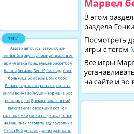
Марвел б
В этом раздел
раздела Гонки
Посмотреть д
ТЕГИ
игры с тегом
Аватар
автобусы
автомобили
автомойка
акулы
аниме
апокалипсис
Все игры Марв
армия
атака пришельцев
баскетбол
устанавливать
башни
бегалки
Бен 10
бильярд
бокс
больница
Бомберы
Бомж Хобо
на сайте и во
Бэтмен
вертолеты
веселые
взрывы
Вилли
война
войнушки
воришка Боб
вратарь
врач
Время приключений
выживание
Говорящий кот Том
головоломки
гонки на джипах
гонки
на машинах
готовить еду
грузовики
Губка Боб
детские
джипы
джипы по