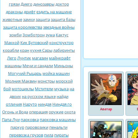
грязи
Диего
динозавры
доктор
драконы
дрифт
ездить на машине
животные
замки
защита
защита базы
защита королевства
звездные войны
зомби
Зомботрон
зума
Кактус
Маккой
Кик Бутовский
конструктор
корабли
кран
кухня Сары
лабиринты
Лего
Лунтик
магазин
майнкрафт
машины
Мечи и сандали
Миньоны
Могучий Рыцарь
мойка машин
Молния Маквин
монстры
морской
бой
мотоциклы
Мстители
музыка
на
двоих
на русском языке
найди
отличия
Наруто
ниндзя
Ниндзя го
Аватар
Огонь и Вода
операция
оружие
охота
Папа Луи
парковка
парковка машины
паркур
паровозики
пенальти
перевозка грузов
пила
пираты