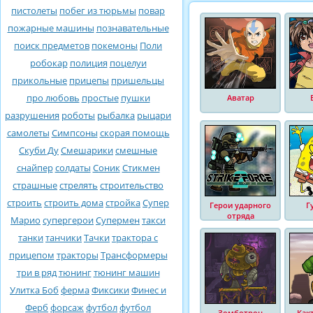
пистолеты
побег из тюрьмы
повар
пожарные машины
познавательные
поиск предметов
покемоны
Поли
робокар
полиция
поцелуи
прикольные
прицепы
пришельцы
про любовь
простые
пушки
Аватар
разрушения
роботы
рыбалка
рыцари
самолеты
Симпсоны
скорая помощь
Скуби Ду
Смешарики
смешные
снайпер
солдаты
Соник
Стикмен
страшные
стрелять
строительство
строить
строить дома
стройка
Супер
Герои ударного
Г
отряда
Марио
супергерои
Супермен
такси
танки
танчики
Тачки
трактора с
прицепом
тракторы
Трансформеры
три в ряд
тюнинг
тюнинг машин
Улитка Боб
ферма
Фиксики
Финес и
Ферб
форсаж
футбол
футбол
Зомботрон
Как