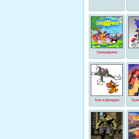
Смешарики
Том и Джерри
Тра