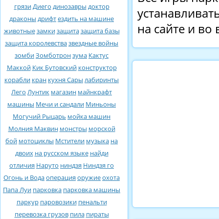
грязи
Диего
динозавры
доктор
устанавливать
драконы
дрифт
ездить на машине
на сайте и во
животные
замки
защита
защита базы
защита королевства
звездные войны
зомби
Зомботрон
зума
Кактус
Маккой
Кик Бутовский
конструктор
корабли
кран
кухня Сары
лабиринты
Лего
Лунтик
магазин
майнкрафт
машины
Мечи и сандали
Миньоны
Могучий Рыцарь
мойка машин
Молния Маквин
монстры
морской
бой
мотоциклы
Мстители
музыка
на
двоих
на русском языке
найди
отличия
Наруто
ниндзя
Ниндзя го
Огонь и Вода
операция
оружие
охота
Папа Луи
парковка
парковка машины
паркур
паровозики
пенальти
перевозка грузов
пила
пираты