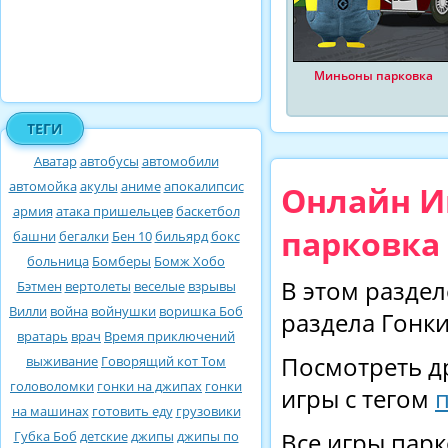
Миньоны парковка
ТЕГИ
Аватар
автобусы
автомобили
автомойка
акулы
аниме
апокалипсис
Онлайн Иг
армия
атака пришельцев
баскетбол
парковка 
башни
бегалки
Бен 10
бильярд
бокс
больница
Бомберы
Бомж Хобо
В этом раздел
Бэтмен
вертолеты
веселые
взрывы
Вилли
война
войнушки
воришка Боб
раздела Гонки
вратарь
врач
Время приключений
Посмотреть д
выживание
Говорящий кот Том
головоломки
гонки на джипах
гонки
игры с тегом
на машинах
готовить еду
грузовики
Губка Боб
детские
джипы
джипы по
Все игры парк