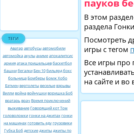
пауков бе
В этом раздел
раздела Гонки
Посмотреть д
ТЕГИ
игры с тегом
Аватар
автобусы
автомобили
автомойка
акулы
аниме
апокалипсис
Все игры про 
армия
атака пришельцев
баскетбол
устанавливать
башни
бегалки
Бен 10
бильярд
бокс
больница
Бомберы
Бомж Хобо
на сайте и во
Бэтмен
вертолеты
веселые
взрывы
Вилли
война
войнушки
воришка Боб
вратарь
врач
Время приключений
выживание
Говорящий кот Том
головоломки
гонки на джипах
гонки
на машинах
готовить еду
грузовики
Губка Боб
детские
джипы
джипы по