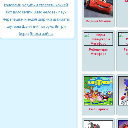
М
головами
ходить и стрелять
хоккей
Хот вилс
Хэппи Вилс
Человек паук
Черепашки ниндзя
шарики
шахматы
Молния Маквин
шутеры
Щенячий патруль
Энгри
бердз
Эпоха войны
Рейнджеры
Ре
Мегафорс
Смешарики