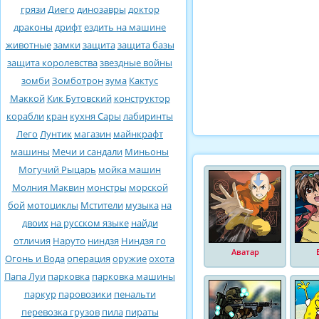
грязи
Диего
динозавры
доктор
драконы
дрифт
ездить на машине
животные
замки
защита
защита базы
защита королевства
звездные войны
зомби
Зомботрон
зума
Кактус
Маккой
Кик Бутовский
конструктор
корабли
кран
кухня Сары
лабиринты
Лего
Лунтик
магазин
майнкрафт
машины
Мечи и сандали
Миньоны
Могучий Рыцарь
мойка машин
Молния Маквин
монстры
морской
бой
мотоциклы
Мстители
музыка
на
двоих
на русском языке
найди
отличия
Наруто
ниндзя
Ниндзя го
Аватар
Огонь и Вода
операция
оружие
охота
Папа Луи
парковка
парковка машины
паркур
паровозики
пенальти
перевозка грузов
пила
пираты