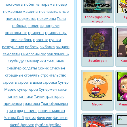
пистолеты
побег из тюрьмы
повар
пожарные машины
познавательные
Герои ударного
Г
поиск предметов
покемоны
Поли
отряда
робокар
полиция
поцелуи
прикольные
прицепы
пришельцы
про любовь
простые
пушки
разрушения
роботы
рыбалка
рыцари
самолеты
Симпсоны
скорая помощь
Скуби Ду
Смешарики
смешные
Зомботрон
Как
снайпер
солдаты
Соник
Стикмен
страшные
стрелять
строительство
строить
строить дома
стройка
Супер
Марио
супергерои
Супермен
такси
танки
танчики
Тачки
трактора с
прицепом
тракторы
Трансформеры
Масяня
Маша
три в ряд
тюнинг
тюнинг машин
Улитка Боб
ферма
Фиксики
Финес и
Ферб
форсаж
футбол
футбол