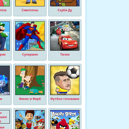
еппа
Симпсоны
Скуби Ду
рио
Супермен
Тачки
и
Финес и Ферб
Футбол головами
шки