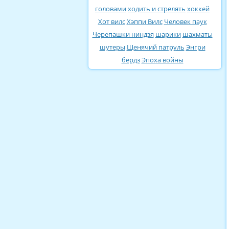
головами
ходить и стрелять
хоккей
Хот вилс
Хэппи Вилс
Человек паук
Черепашки ниндзя
шарики
шахматы
шутеры
Щенячий патруль
Энгри
бердз
Эпоха войны