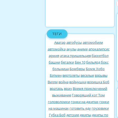
ТЕГИ
Аватар
автобусы
автомобили
автомойка
акулы
аниме
апокалипсис
армия
атака пришельцев
баскетбол
башни
бегалки
Бен 10
бильярд
бокс
больница
Бомберы
Бомж Хобо
Бэтмен
вертолеты
веселые
взрывы
Вилли
война
войнушки
воришка Боб
вратарь
врач
Время приключений
выживание
Говорящий кот Том
головоломки
гонки на джипах
гонки
на машинах
готовить еду
грузовики
Губка Боб
детские
джипы
джипы по