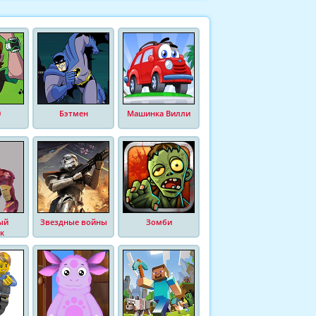
0
Бэтмен
Машинка Вилли
ый
Звездные войны
Зомби
к