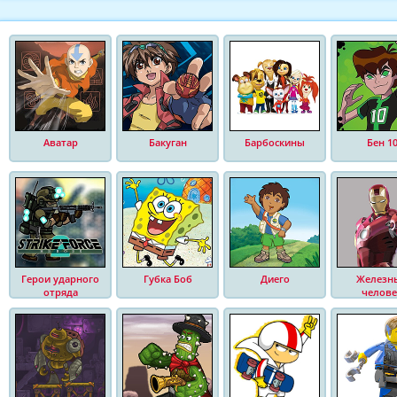
Аватар
Бакуган
Барбоскины
Бен 1
Герои ударного
Губка Боб
Диего
Железн
отряда
челове