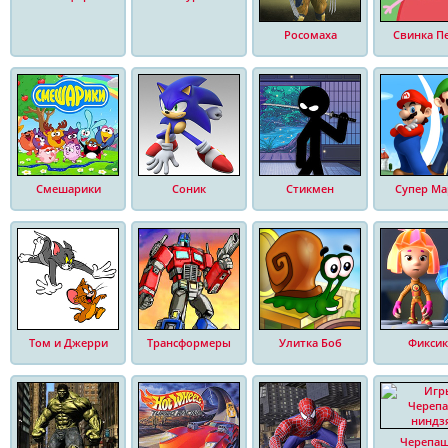
Росомаха
Свинка П
Смешарики
Соник
Стикмен
Супер Ма
Том и Джерри
Трансформеры
Улитка Боб
Фиксик
Черепа