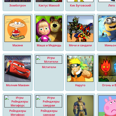
Зомботрон
Кактус Маккой
Кик Бутовский
Лего
Масяня
Маша и Медведь
Мечи и сандали
Миньо
Мстители
Молния Маквин
Наруто
Огонь и 
Рейнджеры
Рейнджеры
Мегафорс
самураи