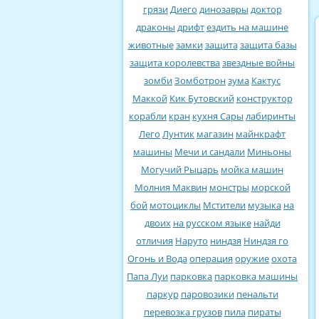
грязи
Диего
динозавры
доктор
драконы
дрифт
ездить на машине
животные
замки
защита
защита базы
защита королевства
звездные войны
зомби
Зомботрон
зума
Кактус
Маккой
Кик Бутовский
конструктор
корабли
кран
кухня Сары
лабиринты
Лего
Лунтик
магазин
майнкрафт
машины
Мечи и сандали
Миньоны
Могучий Рыцарь
мойка машин
Молния Маквин
монстры
морской
бой
мотоциклы
Мстители
музыка
на
двоих
на русском языке
найди
отличия
Наруто
ниндзя
Ниндзя го
Огонь и Вода
операция
оружие
охота
Папа Луи
парковка
парковка машины
паркур
паровозики
пенальти
перевозка грузов
пила
пираты