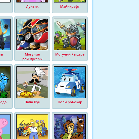
Лунтик
Майнкрафт
ны
Могучие
Могучий Рыцарь
рейнджеры
Вода
Папа Луи
Поли робокар