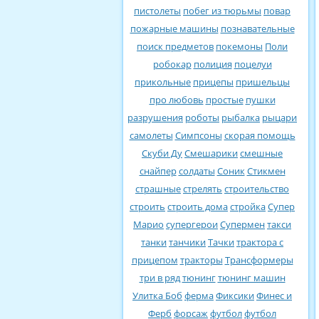
пистолеты
побег из тюрьмы
повар
пожарные машины
познавательные
поиск предметов
покемоны
Поли
робокар
полиция
поцелуи
прикольные
прицепы
пришельцы
про любовь
простые
пушки
разрушения
роботы
рыбалка
рыцари
самолеты
Симпсоны
скорая помощь
Скуби Ду
Смешарики
смешные
снайпер
солдаты
Соник
Стикмен
страшные
стрелять
строительство
строить
строить дома
стройка
Супер
Марио
супергерои
Супермен
такси
танки
танчики
Тачки
трактора с
прицепом
тракторы
Трансформеры
три в ряд
тюнинг
тюнинг машин
Улитка Боб
ферма
Фиксики
Финес и
Ферб
форсаж
футбол
футбол