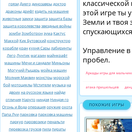
классической 
грязи
Диего
динозавры
доктор
этой игре ты
драконы
дрифт
ездить на машине
животные
замки
защита
защита базы
Земли и твоя 
защита королевства
звездные войны
спускающихся
зомби
Зомботрон
зума
Кактус
Маккой
Кик Бутовский
конструктор
корабли
кран
кухня Сары
лабиринты
Управление в 
Лего
Лунтик
магазин
майнкрафт
пробел.
машины
Мечи и сандали
Миньоны
Могучий Рыцарь
мойка машин
Аркады игры для мальчик
Молния Маквин
монстры
морской
бой
мотоциклы
Мстители
музыка
на
атака пришельцев
ден
двоих
на русском языке
найди
отличия
Наруто
ниндзя
Ниндзя го
ПОХОЖИЕ ИГРЫ
Огонь и Вода
операция
оружие
охота
Папа Луи
парковка
парковка машины
паркур
паровозики
пенальти
перевозка грузов
пила
пираты