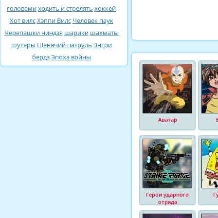
головами
ходить и стрелять
хоккей
Хот вилс
Хэппи Вилс
Человек паук
Черепашки ниндзя
шарики
шахматы
шутеры
Щенячий патруль
Энгри
бердз
Эпоха войны
Аватар
Герои ударного
Г
отряда