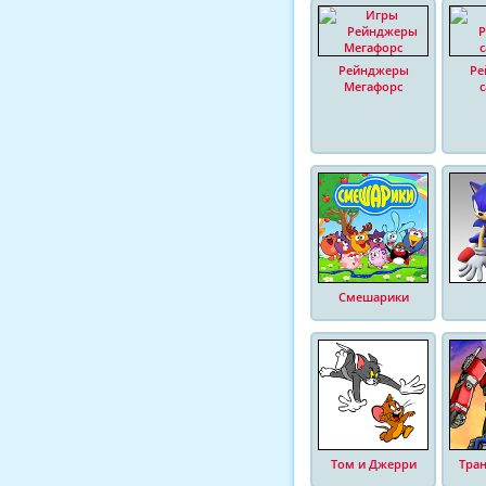
Рейнджеры
Ре
Мегафорс
Смешарики
Том и Джерри
Тра