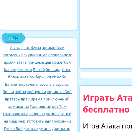
ТЕГИ
Аватар
автобусы
автомобили
автомойка
акулы
аниме
апокалипсис
армия
атака пришельцев
баскетбол
башни
бегалки
Бен 10
бильярд
бокс
больница
Бомберы
Бомж Хобо
Бэтмен
вертолеты
веселые
взрывы
Вилли
война
войнушки
воришка Боб
Играть Ат
вратарь
врач
Время приключений
бесплатно
выживание
Говорящий кот Том
головоломки
гонки на джипах
гонки
на машинах
готовить еду
грузовики
Игра Атака п
Губка Боб
детские
джипы
джипы по