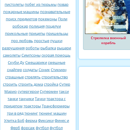
пистолеты
побег из тюрьмы
повар
пожарные машины
познавательные
поиск предметов
покемоны
Поли
робокар
полиция
поцелуи
прикольные
прицепы
пришельцы
Стрелялка военный
про любовь
простые
пушки
корабль
разрушения
роботы
рыбалка
рыцари
самолеты
Симпсоны
скорая помощь
Скуби Ду
Смешарики
смешные
снайпер
солдаты
Соник
Стикмен
страшные
стрелять
строительство
строить
строить дома
стройка
Супер
Марио
супергерои
Супермен
такси
танки
танчики
Тачки
трактора с
прицепом
тракторы
Трансформеры
три в ряд
тюнинг
тюнинг машин
Улитка Боб
ферма
Фиксики
Финес и
Ферб
форсаж
футбол
футбол