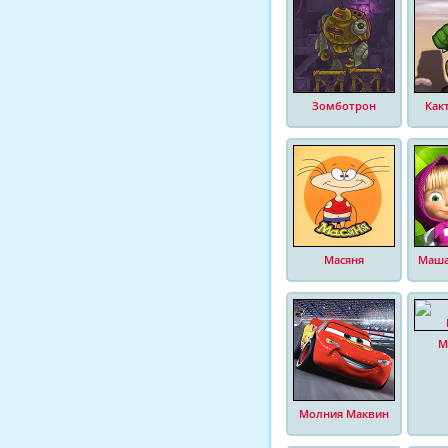
Зомботрон
Как
Масяня
Маша
М
Молния Маквин