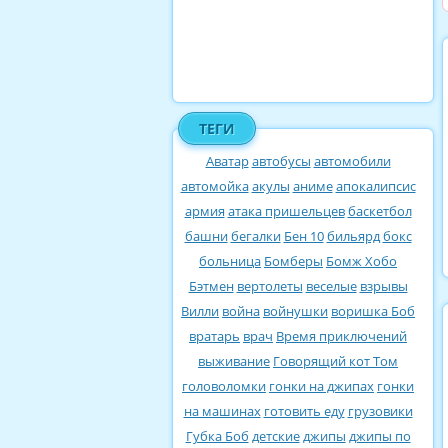
ТЕГИ
Аватар
автобусы
автомобили
автомойка
акулы
аниме
апокалипсис
армия
атака пришельцев
баскетбол
башни
бегалки
Бен 10
бильярд
бокс
больница
Бомберы
Бомж Хобо
Бэтмен
вертолеты
веселые
взрывы
Вилли
война
войнушки
воришка Боб
вратарь
врач
Время приключений
выживание
Говорящий кот Том
головоломки
гонки на джипах
гонки
на машинах
готовить еду
грузовики
Губка Боб
детские
джипы
джипы по