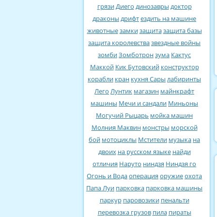
грязи
Диего
динозавры
доктор
драконы
дрифт
ездить на машине
животные
замки
защита
защита базы
защита королевства
звездные войны
зомби
Зомботрон
зума
Кактус
Маккой
Кик Бутовский
конструктор
корабли
кран
кухня Сары
лабиринты
Лего
Лунтик
магазин
майнкрафт
машины
Мечи и сандали
Миньоны
Могучий Рыцарь
мойка машин
Молния Маквин
монстры
морской
бой
мотоциклы
Мстители
музыка
на
двоих
на русском языке
найди
отличия
Наруто
ниндзя
Ниндзя го
Огонь и Вода
операция
оружие
охота
Папа Луи
парковка
парковка машины
паркур
паровозики
пенальти
перевозка грузов
пила
пираты