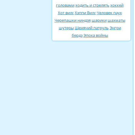
головами
ходить и стрелять
хоккей
Хот вилс
Хэппи Вилс
Человек паук
Черепашки ниндзя
шарики
шахматы
шутеры
Щенячий патруль
Энгри
бердз
Эпоха войны