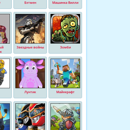
0
Бэтмен
Машинка Вилли
ый
Звездные войны
Зомби
к
Лунтик
Майнкрафт