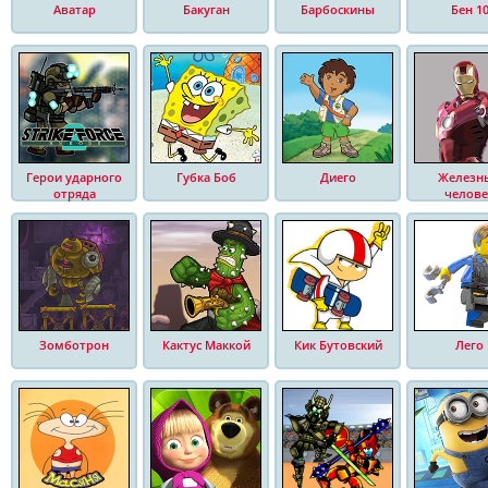
Аватар
Бакуган
Барбоскины
Бен 1
Герои ударного
Губка Боб
Диего
Железн
отряда
челове
Зомботрон
Кактус Маккой
Кик Бутовский
Лего