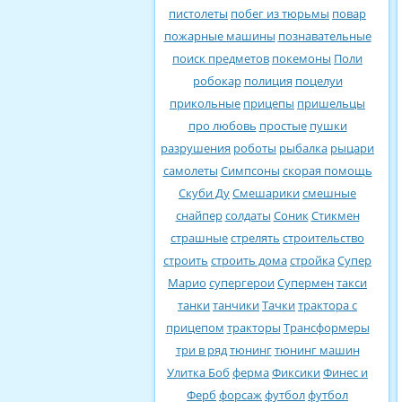
пистолеты
побег из тюрьмы
повар
пожарные машины
познавательные
поиск предметов
покемоны
Поли
робокар
полиция
поцелуи
прикольные
прицепы
пришельцы
про любовь
простые
пушки
разрушения
роботы
рыбалка
рыцари
самолеты
Симпсоны
скорая помощь
Скуби Ду
Смешарики
смешные
снайпер
солдаты
Соник
Стикмен
страшные
стрелять
строительство
строить
строить дома
стройка
Супер
Марио
супергерои
Супермен
такси
танки
танчики
Тачки
трактора с
прицепом
тракторы
Трансформеры
три в ряд
тюнинг
тюнинг машин
Улитка Боб
ферма
Фиксики
Финес и
Ферб
форсаж
футбол
футбол