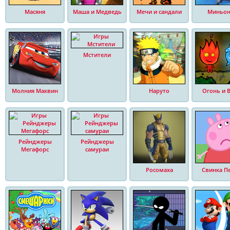
Масяня
Маша и Медведь
Мечи и сандали
Миньо
Мстители
Молния Маквин
Наруто
Огонь и 
Рейнджеры
Рейнджеры
Мегафорс
самураи
Росомаха
Свинка П