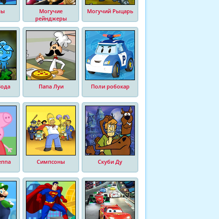
ны
Могучие
Могучий Рыцарь
рейнджеры
Вода
Папа Луи
Поли робокар
еппа
Симпсоны
Скуби Ду