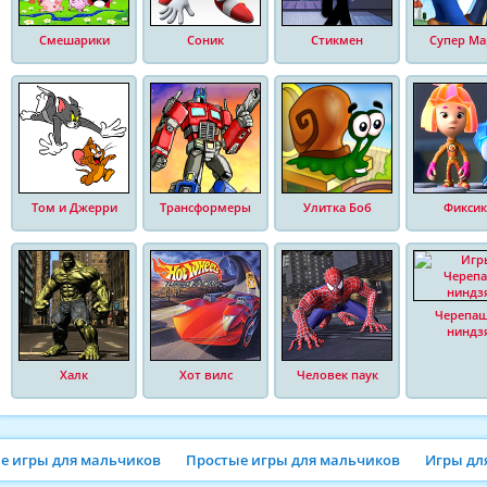
Смешарики
Соник
Стикмен
Супер Ма
Том и Джерри
Трансформеры
Улитка Боб
Фиксик
Черепа
ниндз
Халк
Хот вилс
Человек паук
ие игры для мальчиков
Простые игры для мальчиков
Игры дл