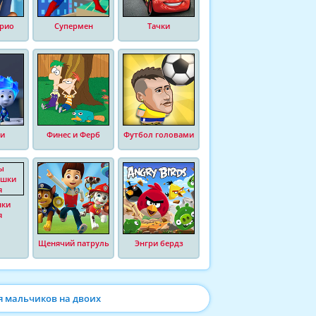
рио
Супермен
Тачки
и
Финес и Ферб
Футбол головами
шки
я
Щенячий патруль
Энгри бердз
я мальчиков на двоих