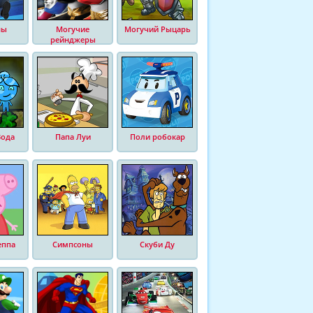
ны
Могучие
Могучий Рыцарь
рейнджеры
Вода
Папа Луи
Поли робокар
еппа
Симпсоны
Скуби Ду