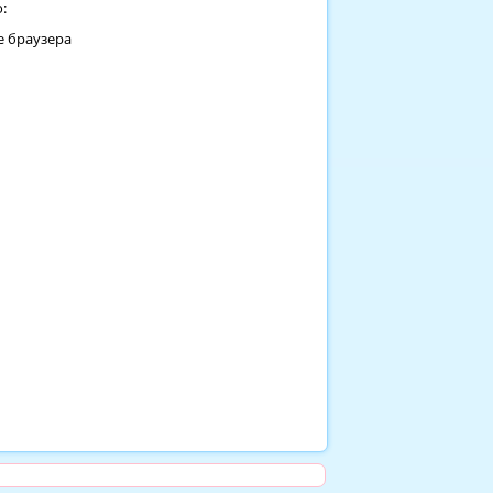
:
е браузера