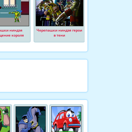
ашки ниндзя
Черепашки ниндзя герои
щение короля
в тени