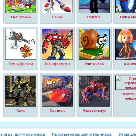
Смешарики
Соник
Стикмен
Супер Ма
Том и Джерри
Трансформеры
Улитка Боб
Фиксик
Черепа
ниндз
Халк
Хот вилс
Человек паук
ие игры для мальчиков
Простые игры для мальчиков
Игры дл