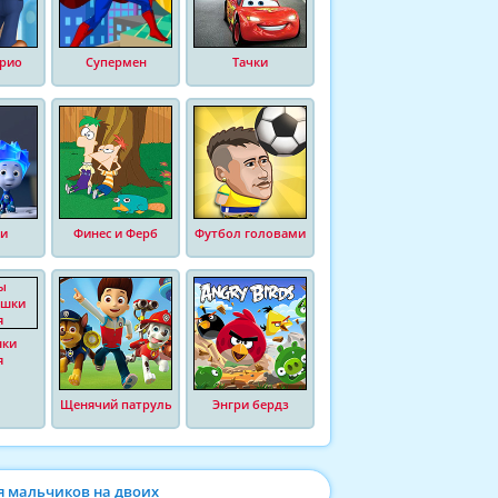
рио
Супермен
Тачки
и
Финес и Ферб
Футбол головами
шки
я
Щенячий патруль
Энгри бердз
я мальчиков на двоих