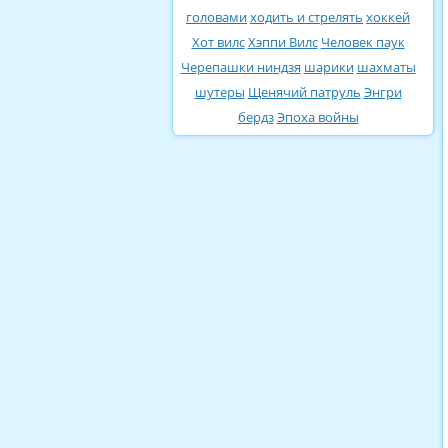
головами
ходить и стрелять
хоккей
Хот вилс
Хэппи Вилс
Человек паук
Черепашки ниндзя
шарики
шахматы
шутеры
Щенячий патруль
Энгри
бердз
Эпоха войны