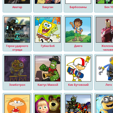
Аватар
Бакуган
Барбоскины
Бен 1
Герои ударного
Губка Боб
Диего
Железн
отряда
челове
Зомботрон
Кактус Маккой
Кик Бутовский
Лего