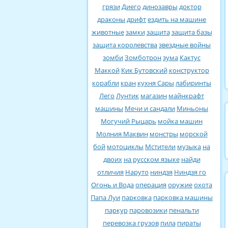
грязи
Диего
динозавры
доктор
драконы
дрифт
ездить на машине
животные
замки
защита
защита базы
защита королевства
звездные войны
зомби
Зомботрон
зума
Кактус
Маккой
Кик Бутовский
конструктор
корабли
кран
кухня Сары
лабиринты
Лего
Лунтик
магазин
майнкрафт
машины
Мечи и сандали
Миньоны
Могучий Рыцарь
мойка машин
Молния Маквин
монстры
морской
бой
мотоциклы
Мстители
музыка
на
двоих
на русском языке
найди
отличия
Наруто
ниндзя
Ниндзя го
Огонь и Вода
операция
оружие
охота
Папа Луи
парковка
парковка машины
паркур
паровозики
пенальти
перевозка грузов
пила
пираты