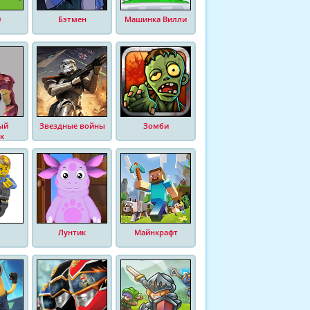
0
Бэтмен
Машинка Вилли
ый
Звездные войны
Зомби
к
Лунтик
Майнкрафт