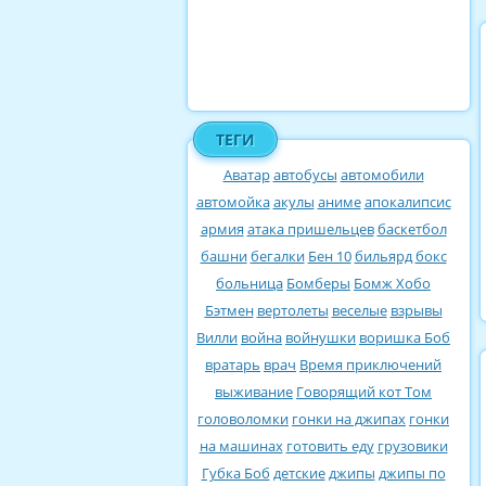
ТЕГИ
Аватар
автобусы
автомобили
автомойка
акулы
аниме
апокалипсис
армия
атака пришельцев
баскетбол
башни
бегалки
Бен 10
бильярд
бокс
больница
Бомберы
Бомж Хобо
Бэтмен
вертолеты
веселые
взрывы
Вилли
война
войнушки
воришка Боб
вратарь
врач
Время приключений
выживание
Говорящий кот Том
головоломки
гонки на джипах
гонки
на машинах
готовить еду
грузовики
Губка Боб
детские
джипы
джипы по