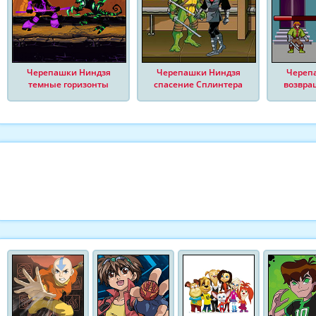
Черепашки Ниндзя
Черепашки Ниндзя
Череп
темные горизонты
спасение Сплинтера
возвра