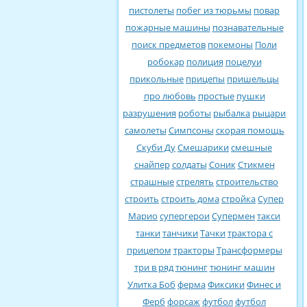
пистолеты
побег из тюрьмы
повар
пожарные машины
познавательные
поиск предметов
покемоны
Поли
робокар
полиция
поцелуи
прикольные
прицепы
пришельцы
про любовь
простые
пушки
разрушения
роботы
рыбалка
рыцари
самолеты
Симпсоны
скорая помощь
Скуби Ду
Смешарики
смешные
снайпер
солдаты
Соник
Стикмен
страшные
стрелять
строительство
строить
строить дома
стройка
Супер
Марио
супергерои
Супермен
такси
танки
танчики
Тачки
трактора с
прицепом
тракторы
Трансформеры
три в ряд
тюнинг
тюнинг машин
Улитка Боб
ферма
Фиксики
Финес и
Ферб
форсаж
футбол
футбол