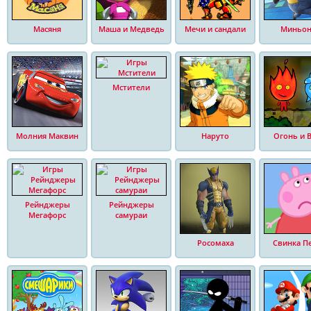
Масяня
Маша и Медведь
Мечи и сандали
Миньо
Мстители
Молния Маквин
Наруто
Огонь и 
Рейнджеры
Рейнджеры
Мегафорс
самураи
Росомаха
Свинка П