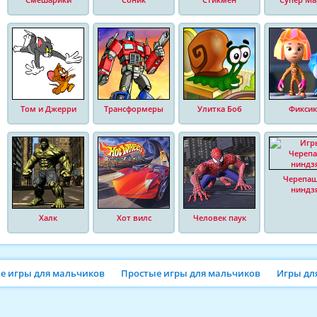
Том и Джерри
Трансформеры
Улитка Боб
Фиксик
Черепа
ниндз
Халк
Хот вилс
Человек паук
ие игры для мальчиков
Простые игры для мальчиков
Игры дл