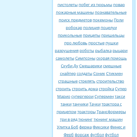
пистолеты
побег из тюрьмы
повар
пожарные машины
познавательные
поиск предметов
покемоны
Поли
робокар
полиция
поцелуи
прикольные
прицепы
пришельцы
про любовь
простые
пушки
разрушения
роботы
рыбалка
рыцари
самолеты
Симпсоны
скорая помощь
Скуби Ду
Смешарики
смешные
снайпер
солдаты
Соник
Стикмен
страшные
стрелять
строительство
строить
строить дома
стройка
Супер
Марио
супергерои
Супермен
такси
танки
танчики
Тачки
трактора с
прицепом
тракторы
Трансформеры
три в ряд
тюнинг
тюнинг машин
Улитка Боб
ферма
Фиксики
Финес и
Ферб
форсаж
футбол
футбол