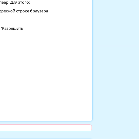
еер. Для этого:
дресной строке браузера
 'Разрешить'