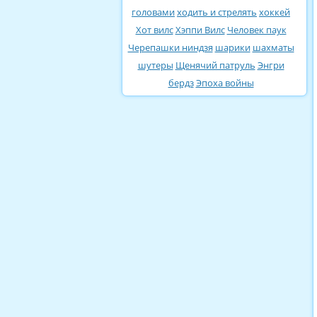
головами
ходить и стрелять
хоккей
Хот вилс
Хэппи Вилс
Человек паук
Черепашки ниндзя
шарики
шахматы
шутеры
Щенячий патруль
Энгри
бердз
Эпоха войны