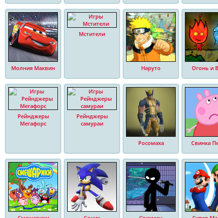
Мстители
Молния Маквин
Наруто
Огонь и 
Рейнджеры
Рейнджеры
Мегафорс
самураи
Росомаха
Свинка П
Смешарики
Соник
Стикмен
Супер Ма