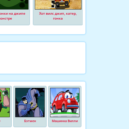
гонки на джипе
Хот вилс джип, катер,
онстре
гонка
0
Бэтмен
Машинка Вилли