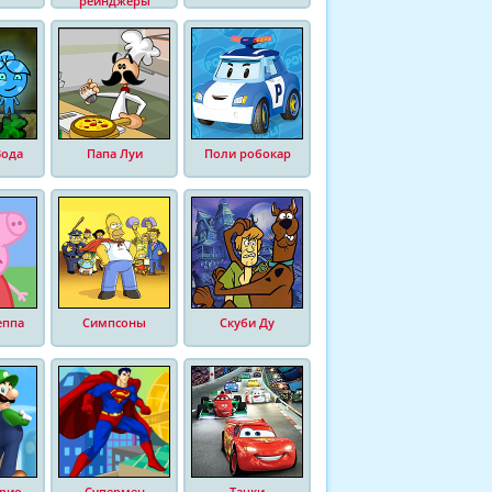
рейнджеры
Вода
Папа Луи
Поли робокар
еппа
Симпсоны
Скуби Ду
рио
Супермен
Тачки