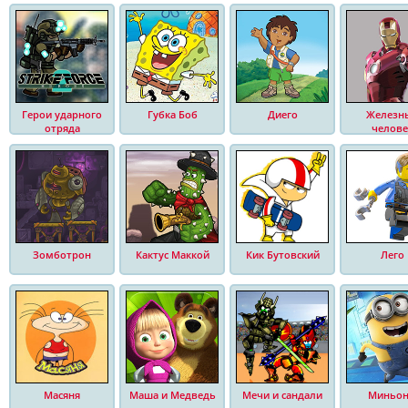
Герои ударного
Губка Боб
Диего
Железн
отряда
челове
Зомботрон
Кактус Маккой
Кик Бутовский
Лего
Масяня
Маша и Медведь
Мечи и сандали
Миньо