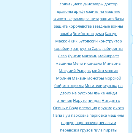
грязи
Диего
динозавры
доктор
драконы
дрифт
ездить на машине
животные
замки
защита
защита базы
защита королевства
звездные войны
зомби
Зомботрон
зума
Кактус
Маккой
Кик Бутовский
конструктор
корабли
кран
кухня Сары
лабиринты
Лего
Лунтик
магазин
майнкрафт
машины
Мечи и сандали
Миньоны
Могучий Рыцарь
мойка машин
Молния Маквин
монстры
морской
бой
мотоциклы
Мстители
музыка
на
двоих
на русском языке
найди
отличия
Наруто
ниндзя
Ниндзя го
Огонь и Вода
операция
оружие
охота
Папа Луи
парковка
парковка машины
паркур
паровозики
пенальти
перевозка грузов
пила
пираты