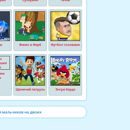
и
Финес и Ферб
Футбол головами
шки
я
Щенячий патруль
Энгри бердз
я мальчиков на двоих