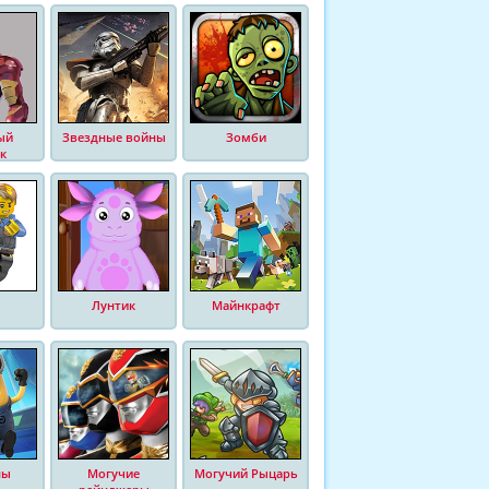
ый
Звездные войны
Зомби
к
Лунтик
Майнкрафт
ны
Могучие
Могучий Рыцарь