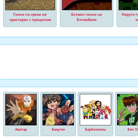
Гонки по грязи на
Бэтмен гонки на
Наруто 
тракторах с прицепом
Бэтмобиле
м
Аватар
Бакуган
Барбоскины
Бен 1