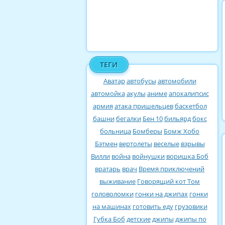
ТЕГИ
Аватар
автобусы
автомобили
автомойка
акулы
аниме
апокалипсис
армия
атака пришельцев
баскетбол
башни
бегалки
Бен 10
бильярд
бокс
больница
Бомберы
Бомж Хобо
Бэтмен
вертолеты
веселые
взрывы
Вилли
война
войнушки
воришка Боб
вратарь
врач
Время приключений
выживание
Говорящий кот Том
головоломки
гонки на джипах
гонки
на машинах
готовить еду
грузовики
Губка Боб
детские
джипы
джипы по