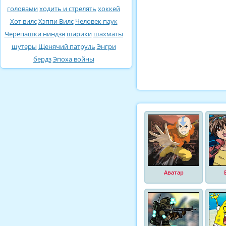
головами
ходить и стрелять
хоккей
Хот вилс
Хэппи Вилс
Человек паук
Черепашки ниндзя
шарики
шахматы
шутеры
Щенячий патруль
Энгри
бердз
Эпоха войны
Аватар