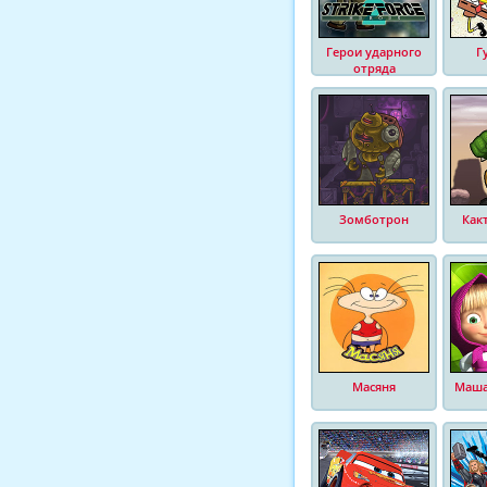
Герои ударного
Г
отряда
Зомботрон
Как
Масяня
Маша