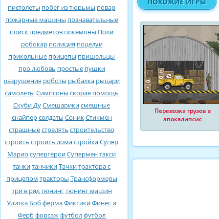
ПОХОЖИЕ ИГРЫ
пистолеты
побег из тюрьмы
повар
пожарные машины
познавательные
поиск предметов
покемоны
Поли
робокар
полиция
поцелуи
прикольные
прицепы
пришельцы
про любовь
простые
пушки
разрушения
роботы
рыбалка
рыцари
самолеты
Симпсоны
скорая помощь
Скуби Ду
Смешарики
смешные
Перевозка грузов в
снайпер
солдаты
Соник
Стикмен
апокалипсис
страшные
стрелять
строительство
строить
строить дома
стройка
Супер
Марио
супергерои
Супермен
такси
танки
танчики
Тачки
трактора с
прицепом
тракторы
Трансформеры
три в ряд
тюнинг
тюнинг машин
Улитка Боб
ферма
Фиксики
Финес и
Ферб
форсаж
футбол
футбол