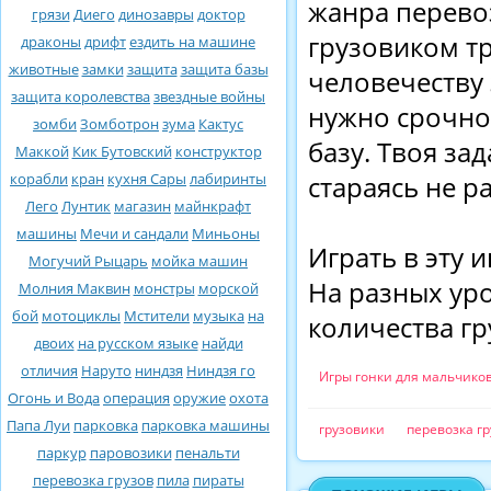
жанра перево
грязи
Диего
динозавры
доктор
грузовиком т
драконы
дрифт
ездить на машине
животные
замки
защита
защита базы
человечеству
защита королевства
звездные войны
нужно срочно
зомби
Зомботрон
зума
Кактус
базу. Твоя за
Маккой
Кик Бутовский
конструктор
корабли
кран
кухня Сары
лабиринты
стараясь не ра
Лего
Лунтик
магазин
майнкрафт
машины
Мечи и сандали
Миньоны
Играть в эту 
Могучий Рыцарь
мойка машин
На разных ур
Молния Маквин
монстры
морской
бой
мотоциклы
Мстители
музыка
на
количества гр
двоих
на русском языке
найди
отличия
Наруто
ниндзя
Ниндзя го
Игры гонки для мальчико
Огонь и Вода
операция
оружие
охота
Папа Луи
парковка
парковка машины
грузовики
перевозка гр
паркур
паровозики
пенальти
перевозка грузов
пила
пираты