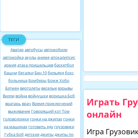
ТЕГИ
Аватар
автобусы
автомобили
автомойка
акулы
аниме
апокалипсис
армия
атака пришельцев
баскетбол
башни
бегалки
Бен 10
бильярд
бокс
больница
Бомберы
Бомж Хобо
Бэтмен
вертолеты
веселые
взрывы
Вилли
война
войнушки
воришка Боб
Играть Гр
вратарь
врач
Время приключений
онлайн
выживание
Говорящий кот Том
головоломки
гонки на джипах
гонки
на машинах
готовить еду
грузовики
Игра Грузови
Губка Боб
детские
джипы
джипы по