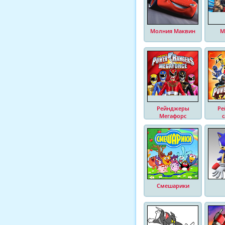
Молния Маквин
М
Рейнджеры
Ре
Мегафорс
Смешарики