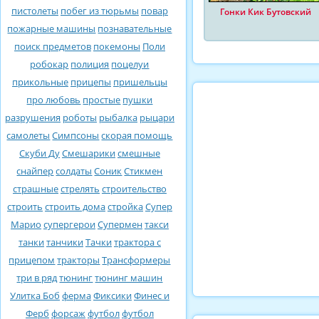
пистолеты
побег из тюрьмы
повар
Гонки Кик Бутовский
пожарные машины
познавательные
поиск предметов
покемоны
Поли
робокар
полиция
поцелуи
прикольные
прицепы
пришельцы
про любовь
простые
пушки
разрушения
роботы
рыбалка
рыцари
самолеты
Симпсоны
скорая помощь
Скуби Ду
Смешарики
смешные
снайпер
солдаты
Соник
Стикмен
страшные
стрелять
строительство
строить
строить дома
стройка
Супер
Марио
супергерои
Супермен
такси
танки
танчики
Тачки
трактора с
прицепом
тракторы
Трансформеры
три в ряд
тюнинг
тюнинг машин
Улитка Боб
ферма
Фиксики
Финес и
Ферб
форсаж
футбол
футбол