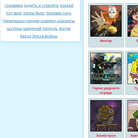
головами
ходить и стрелять
хоккей
Хот вилс
Хэппи Вилс
Человек паук
Черепашки ниндзя
шарики
шахматы
шутеры
Щенячий патруль
Энгри
бердз
Эпоха войны
Аватар
Герои ударного
Г
отряда
Зомботрон
Как