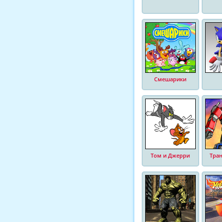
Смешарики
Том и Джерри
Тра