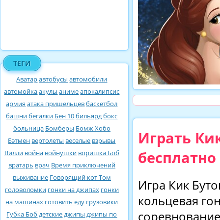
ТЕГИ
Аватар
автобусы
автомобили
автомойка
акулы
аниме
апокалипсис
армия
атака пришельцев
баскетбол
башни
бегалки
Бен 10
бильярд
бокс
больница
Бомберы
Бомж Хобо
Играть Ки
Бэтмен
вертолеты
веселые
взрывы
бесплатно
Вилли
война
войнушки
воришка Боб
вратарь
врач
Время приключений
выживание
Говорящий кот Том
Игра Кик Буто
головоломки
гонки на джипах
гонки
кольцевая гон
на машинах
готовить еду
грузовики
соревнование
Губка Боб
детские
джипы
джипы по