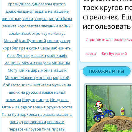
грязи
Диего
динозавры
доктор
трех кругов п
драконы
дрифт
ездить на машине
стрелочек. Ещ
животные
замки
защита
защита базы
использовать 
защита королевства
звездные войны
зомби
Зомботрон
зума
Кактус
Игры гонки для мальчико
Маккой
Кик Бутовский
конструктор
корабли
кран
кухня Сары
лабиринты
карты
Кик Бутовский
Лего
Лунтик
магазин
майнкрафт
машины
Мечи и сандали
Миньоны
Могучий Рыцарь
мойка машин
ПОХОЖИЕ ИГРЫ
Молния Маквин
монстры
морской
бой
мотоциклы
Мстители
музыка
на
двоих
на русском языке
найди
отличия
Наруто
ниндзя
Ниндзя го
Огонь и Вода
операция
оружие
охота
Папа Луи
парковка
парковка машины
паркур
паровозики
пенальти
перевозка грузов
пила
пираты