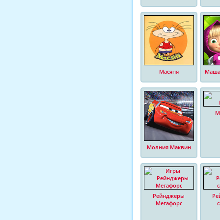
Масяня
Маша
М
Молния Маквин
Рейнджеры
Ре
Мегафорс