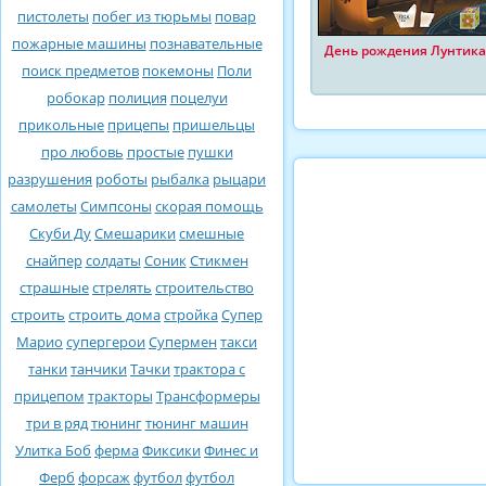
пистолеты
побег из тюрьмы
повар
пожарные машины
познавательные
День рождения Лунтика
поиск предметов
покемоны
Поли
робокар
полиция
поцелуи
прикольные
прицепы
пришельцы
про любовь
простые
пушки
разрушения
роботы
рыбалка
рыцари
самолеты
Симпсоны
скорая помощь
Скуби Ду
Смешарики
смешные
снайпер
солдаты
Соник
Стикмен
страшные
стрелять
строительство
строить
строить дома
стройка
Супер
Марио
супергерои
Супермен
такси
танки
танчики
Тачки
трактора с
прицепом
тракторы
Трансформеры
три в ряд
тюнинг
тюнинг машин
Улитка Боб
ферма
Фиксики
Финес и
Ферб
форсаж
футбол
футбол