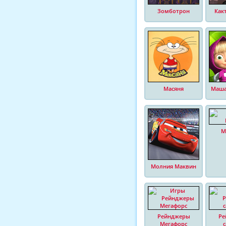
Зомботрон
Как
Масяня
Маша
М
Молния Маквин
Рейнджеры
Ре
Мегафорс