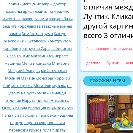
грязи
Диего
динозавры
доктор
отличия межд
драконы
дрифт
ездить на машине
Лунтик. Клика
животные
замки
защита
защита базы
другой картин
защита королевства
звездные войны
всего 3 отлич
зомби
Зомботрон
зума
Кактус
Маккой
Кик Бутовский
конструктор
корабли
кран
кухня Сары
лабиринты
Развивающие игры для м
Лего
Лунтик
магазин
майнкрафт
детские
Лунтик
на 
машины
Мечи и сандали
Миньоны
Могучий Рыцарь
мойка машин
Молния Маквин
монстры
морской
ПОХОЖИЕ ИГРЫ
бой
мотоциклы
Мстители
музыка
на
двоих
на русском языке
найди
отличия
Наруто
ниндзя
Ниндзя го
Огонь и Вода
операция
оружие
охота
Папа Луи
парковка
парковка машины
паркур
паровозики
пенальти
перевозка грузов
пила
пираты