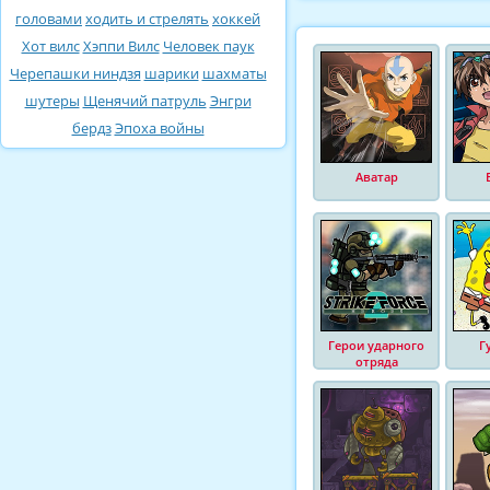
головами
ходить и стрелять
хоккей
Хот вилс
Хэппи Вилс
Человек паук
Черепашки ниндзя
шарики
шахматы
шутеры
Щенячий патруль
Энгри
бердз
Эпоха войны
Аватар
Герои ударного
Г
отряда