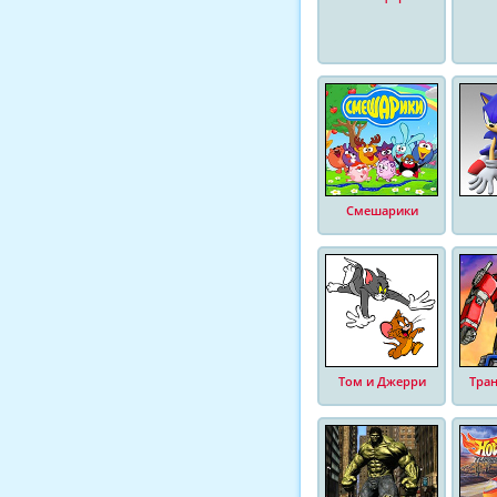
Смешарики
Том и Джерри
Тра