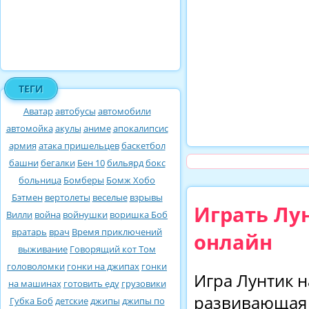
ТЕГИ
Аватар
автобусы
автомобили
автомойка
акулы
аниме
апокалипсис
армия
атака пришельцев
баскетбол
башни
бегалки
Бен 10
бильярд
бокс
больница
Бомберы
Бомж Хобо
Бэтмен
вертолеты
веселые
взрывы
Играть Лу
Вилли
война
войнушки
воришка Боб
вратарь
врач
Время приключений
онлайн
выживание
Говорящий кот Том
головоломки
гонки на джипах
гонки
Игра Лунтик н
на машинах
готовить еду
грузовики
развивающая 
Губка Боб
детские
джипы
джипы по