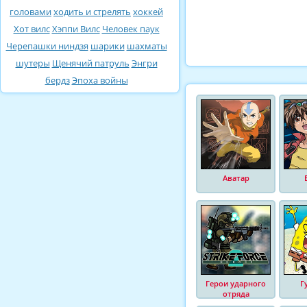
головами
ходить и стрелять
хоккей
Хот вилс
Хэппи Вилс
Человек паук
Черепашки ниндзя
шарики
шахматы
шутеры
Щенячий патруль
Энгри
бердз
Эпоха войны
Аватар
Герои ударного
Г
отряда