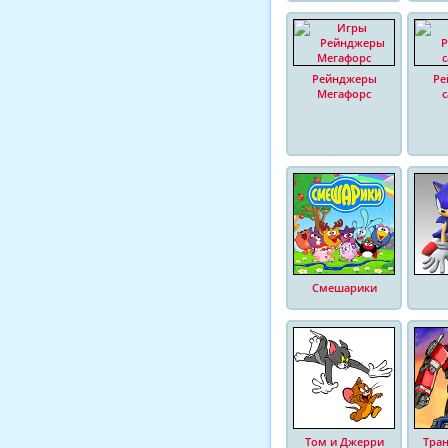
Рейнджеры
Ре
Мегафорс
Смешарики
Том и Джерри
Тра