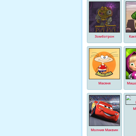
Зомботрон
Как
Масяня
Маша
М
Молния Маквин