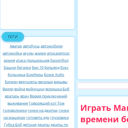
ТЕГИ
Аватар
автобусы
автомобили
автомойка
акулы
аниме
апокалипсис
армия
атака пришельцев
баскетбол
башни
бегалки
Бен 10
бильярд
бокс
больница
Бомберы
Бомж Хобо
Бэтмен
вертолеты
веселые
взрывы
Вилли
война
войнушки
воришка Боб
вратарь
врач
Время приключений
выживание
Говорящий кот Том
Играть Ма
головоломки
гонки на джипах
гонки
времени б
на машинах
готовить еду
грузовики
Губка Боб
детские
джипы
джипы по