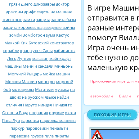
грязи
Диего
динозавры
доктор
В игре Машин
драконы
дрифт
ездить на машине
отправится в 
животные
замки
защита
защита базы
разные интер
защита королевства
звездные войны
зомби
Зомботрон
зума
Кактус
помогут Вилли
Маккой
Кик Бутовский
конструктор
Игра очень и
корабли
кран
кухня Сары
лабиринты
тебе нужно до
Лего
Лунтик
магазин
майнкрафт
маленькую кр
машины
Мечи и сандали
Миньоны
Могучий Рыцарь
мойка машин
Приключения игры для м
Молния Маквин
монстры
морской
бой
мотоциклы
Мстители
музыка
на
автомобили
Вилли
двоих
на русском языке
найди
отличия
Наруто
ниндзя
Ниндзя го
Огонь и Вода
операция
оружие
охота
ПОХОЖИЕ ИГРЫ
Папа Луи
парковка
парковка машины
паркур
паровозики
пенальти
перевозка грузов
пила
пираты