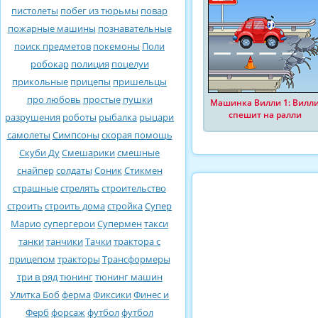
пистолеты
побег из тюрьмы
повар
пожарные машины
познавательные
поиск предметов
покемоны
Поли
робокар
полиция
поцелуи
прикольные
прицепы
пришельцы
про любовь
простые
пушки
Машинка Вилли 1: Вилл
спешит на ралли
разрушения
роботы
рыбалка
рыцари
самолеты
Симпсоны
скорая помощь
Скуби Ду
Смешарики
смешные
снайпер
солдаты
Соник
Стикмен
страшные
стрелять
строительство
строить
строить дома
стройка
Супер
Марио
супергерои
Супермен
такси
танки
танчики
Тачки
трактора с
прицепом
тракторы
Трансформеры
три в ряд
тюнинг
тюнинг машин
Улитка Боб
ферма
Фиксики
Финес и
Ферб
форсаж
футбол
футбол