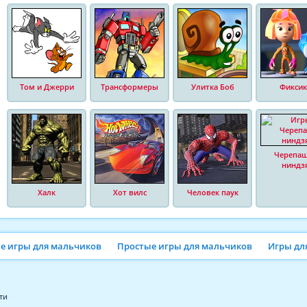
Том и Джерри
Трансформеры
Улитка Боб
Фиксик
Черепа
ниндз
Халк
Хот вилс
Человек паук
ие игры для мальчиков
Простые игры для мальчиков
Игры дл
ти