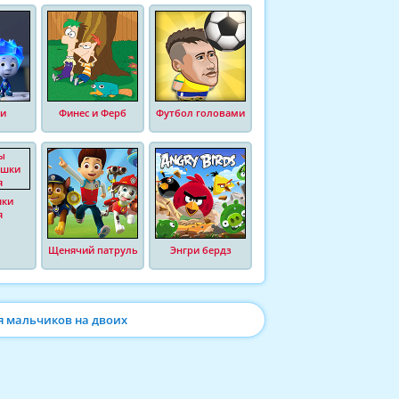
и
Финес и Ферб
Футбол головами
шки
я
Щенячий патруль
Энгри бердз
я мальчиков на двоих