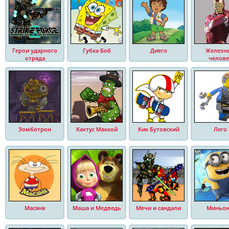
Герои ударного
Губка Боб
Диего
Железн
отряда
челове
Зомботрон
Кактус Маккой
Кик Бутовский
Лего
Масяня
Маша и Медведь
Мечи и сандали
Миньо