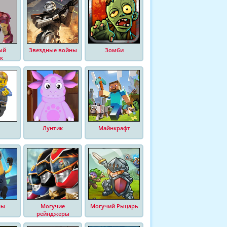
ый
Звездные войны
Зомби
к
Лунтик
Майнкрафт
ны
Могучие
Могучий Рыцарь
рейнджеры