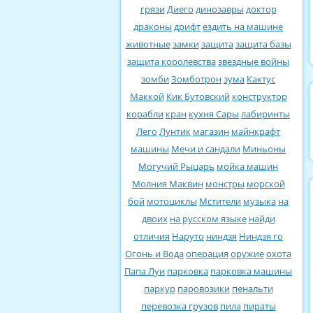
грязи
Диего
динозавры
доктор
драконы
дрифт
ездить на машине
животные
замки
защита
защита базы
защита королевства
звездные войны
зомби
Зомботрон
зума
Кактус
Маккой
Кик Бутовский
конструктор
корабли
кран
кухня Сары
лабиринты
Лего
Лунтик
магазин
майнкрафт
машины
Мечи и сандали
Миньоны
Могучий Рыцарь
мойка машин
Молния Маквин
монстры
морской
бой
мотоциклы
Мстители
музыка
на
двоих
на русском языке
найди
отличия
Наруто
ниндзя
Ниндзя го
Огонь и Вода
операция
оружие
охота
Папа Луи
парковка
парковка машины
паркур
паровозики
пенальти
перевозка грузов
пила
пираты