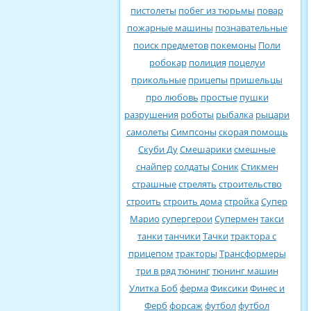
пистолеты
побег из тюрьмы
повар
пожарные машины
познавательные
поиск предметов
покемоны
Поли
робокар
полиция
поцелуи
прикольные
прицепы
пришельцы
про любовь
простые
пушки
разрушения
роботы
рыбалка
рыцари
самолеты
Симпсоны
скорая помощь
Скуби Ду
Смешарики
смешные
снайпер
солдаты
Соник
Стикмен
страшные
стрелять
строительство
строить
строить дома
стройка
Супер
Марио
супергерои
Супермен
такси
танки
танчики
Тачки
трактора с
прицепом
тракторы
Трансформеры
три в ряд
тюнинг
тюнинг машин
Улитка Боб
ферма
Фиксики
Финес и
Ферб
форсаж
футбол
футбол