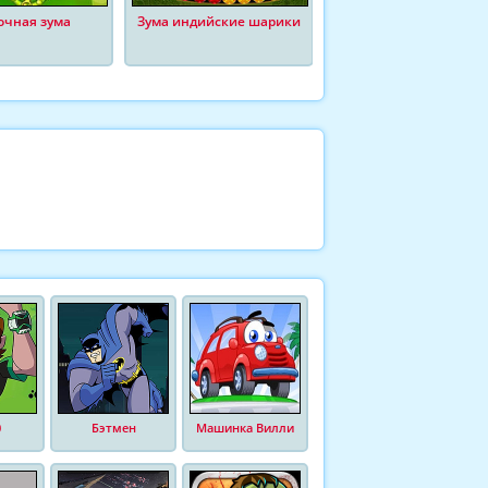
очная зума
Зума индийские шарики
Зума кенгуру
0
Бэтмен
Машинка Вилли