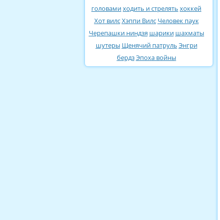
головами
ходить и стрелять
хоккей
Хот вилс
Хэппи Вилс
Человек паук
Черепашки ниндзя
шарики
шахматы
шутеры
Щенячий патруль
Энгри
бердз
Эпоха войны