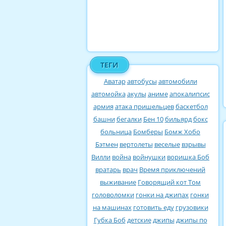
ТЕГИ
Аватар
автобусы
автомобили
автомойка
акулы
аниме
апокалипсис
армия
атака пришельцев
баскетбол
башни
бегалки
Бен 10
бильярд
бокс
больница
Бомберы
Бомж Хобо
Бэтмен
вертолеты
веселые
взрывы
Вилли
война
войнушки
воришка Боб
вратарь
врач
Время приключений
выживание
Говорящий кот Том
головоломки
гонки на джипах
гонки
на машинах
готовить еду
грузовики
Губка Боб
детские
джипы
джипы по