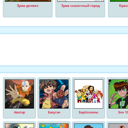
Зума делюкс
Зума сказочный город
Крас
Аватар
Бакуган
Барбоскины
Бен 1