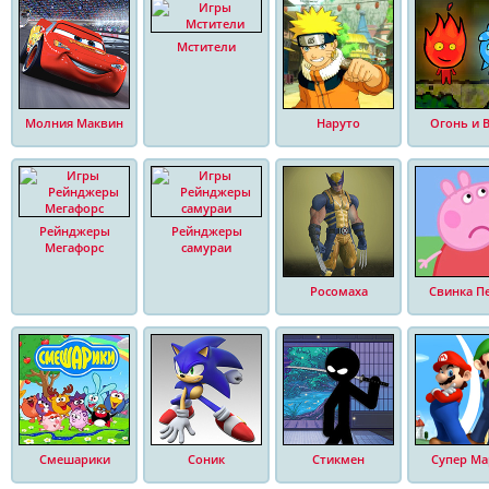
Мстители
Молния Маквин
Наруто
Огонь и 
Рейнджеры
Рейнджеры
Мегафорс
самураи
Росомаха
Свинка П
Смешарики
Соник
Стикмен
Супер Ма