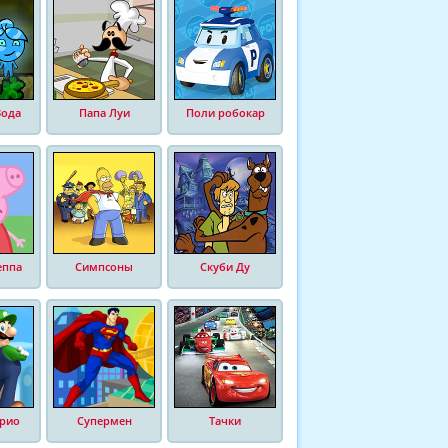
Вода
Папа Луи
Поли робокар
еппа
Симпсоны
Скуби Ду
рио
Супермен
Тачки