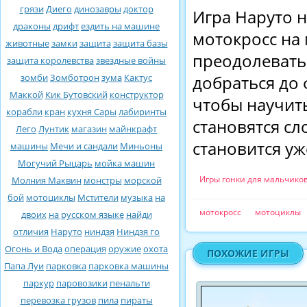
грязи
Диего
динозавры
доктор
Игра Наруто н
драконы
дрифт
ездить на машине
мотокросс на
животные
замки
защита
защита базы
преодолевать
защита королевства
звездные войны
зомби
Зомботрон
зума
Кактус
добраться до
Маккой
Кик Бутовский
конструктор
чтобы научит
корабли
кран
кухня Сары
лабиринты
становятся сл
Лего
Лунтик
магазин
майнкрафт
становится уж
машины
Мечи и сандали
Миньоны
Могучий Рыцарь
мойка машин
Игры гонки для мальчико
Молния Маквин
монстры
морской
бой
мотоциклы
Мстители
музыка
на
мотокросс
мотоциклы
двоих
на русском языке
найди
отличия
Наруто
ниндзя
Ниндзя го
Огонь и Вода
операция
оружие
охота
ПОХОЖИЕ ИГРЫ
Папа Луи
парковка
парковка машины
паркур
паровозики
пенальти
перевозка грузов
пила
пираты