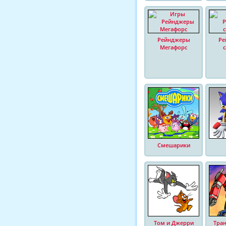
Рейнджеры
Ре
Мегафорс
Смешарики
Том и Джерри
Тра