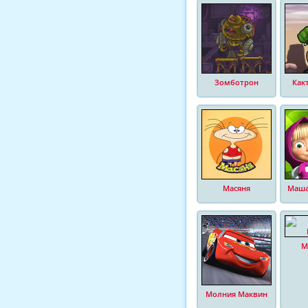
Зомботрон
Как
Масяня
Маша
М
Молния Маквин