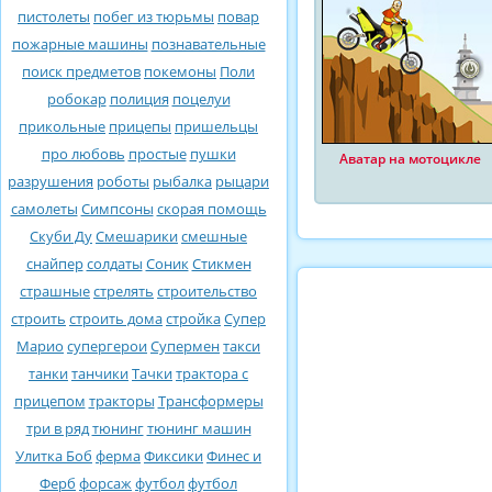
пистолеты
побег из тюрьмы
повар
пожарные машины
познавательные
поиск предметов
покемоны
Поли
робокар
полиция
поцелуи
прикольные
прицепы
пришельцы
про любовь
простые
пушки
Аватар на мотоцикле
разрушения
роботы
рыбалка
рыцари
самолеты
Симпсоны
скорая помощь
Скуби Ду
Смешарики
смешные
снайпер
солдаты
Соник
Стикмен
страшные
стрелять
строительство
строить
строить дома
стройка
Супер
Марио
супергерои
Супермен
такси
танки
танчики
Тачки
трактора с
прицепом
тракторы
Трансформеры
три в ряд
тюнинг
тюнинг машин
Улитка Боб
ферма
Фиксики
Финес и
Ферб
форсаж
футбол
футбол