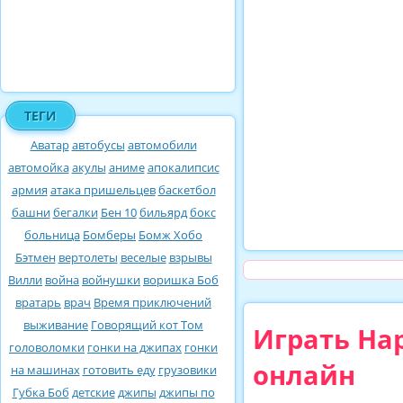
ТЕГИ
Аватар
автобусы
автомобили
автомойка
акулы
аниме
апокалипсис
армия
атака пришельцев
баскетбол
башни
бегалки
Бен 10
бильярд
бокс
больница
Бомберы
Бомж Хобо
Бэтмен
вертолеты
веселые
взрывы
Вилли
война
войнушки
воришка Боб
вратарь
врач
Время приключений
выживание
Говорящий кот Том
Играть На
головоломки
гонки на джипах
гонки
онлайн
на машинах
готовить еду
грузовики
Губка Боб
детские
джипы
джипы по