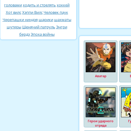
головами
ходить и стрелять
хоккей
Хот вилс
Хэппи Вилс
Человек паук
Черепашки ниндзя
шарики
шахматы
шутеры
Щенячий патруль
Энгри
бердз
Эпоха войны
Аватар
Герои ударного
Г
отряда