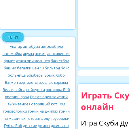
ТЕГИ
Аватар
автобусы
автомобили
автомойка
акулы
аниме
апокалипсис
армия
атака пришельцев
баскетбол
башни
бегалки
Бен 10
бильярд
бокс
больница
Бомберы
Бомж Хобо
Бэтмен
вертолеты
веселые
взрывы
Вилли
война
войнушки
воришка Боб
Играть Ск
вратарь
врач
Время приключений
онлайн
выживание
Говорящий кот Том
головоломки
гонки на джипах
гонки
на машинах
готовить еду
грузовики
Игра Скуби Ду
Губка Боб
детские
джипы
джипы по