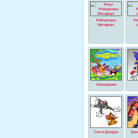
Рейнджеры
Ре
Мегафорс
Смешарики
Том и Джерри
Тра