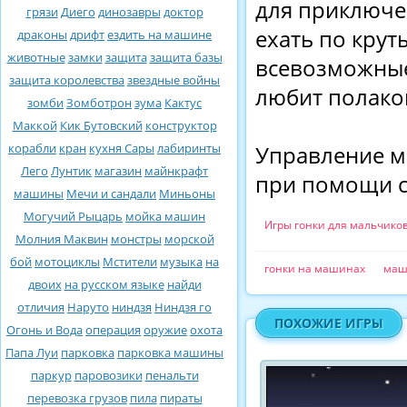
для приключе
грязи
Диего
динозавры
доктор
ехать по крут
драконы
дрифт
ездить на машине
животные
замки
защита
защита базы
всевозможные
защита королевства
звездные войны
любит полаком
зомби
Зомботрон
зума
Кактус
Маккой
Кик Бутовский
конструктор
корабли
кран
кухня Сары
лабиринты
Управление м
Лего
Лунтик
магазин
майнкрафт
при помощи с
машины
Мечи и сандали
Миньоны
Могучий Рыцарь
мойка машин
Игры гонки для мальчико
Молния Маквин
монстры
морской
бой
мотоциклы
Мстители
музыка
на
гонки на машинах
маш
двоих
на русском языке
найди
отличия
Наруто
ниндзя
Ниндзя го
ПОХОЖИЕ ИГРЫ
Огонь и Вода
операция
оружие
охота
Папа Луи
парковка
парковка машины
паркур
паровозики
пенальти
перевозка грузов
пила
пираты