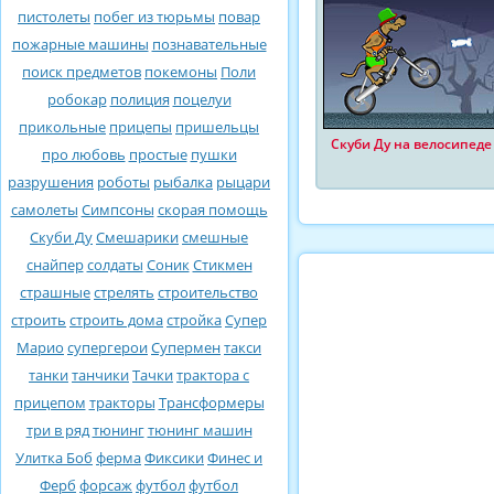
пистолеты
побег из тюрьмы
повар
пожарные машины
познавательные
поиск предметов
покемоны
Поли
робокар
полиция
поцелуи
прикольные
прицепы
пришельцы
Скуби Ду на велосипеде
про любовь
простые
пушки
разрушения
роботы
рыбалка
рыцари
самолеты
Симпсоны
скорая помощь
Скуби Ду
Смешарики
смешные
снайпер
солдаты
Соник
Стикмен
страшные
стрелять
строительство
строить
строить дома
стройка
Супер
Марио
супергерои
Супермен
такси
танки
танчики
Тачки
трактора с
прицепом
тракторы
Трансформеры
три в ряд
тюнинг
тюнинг машин
Улитка Боб
ферма
Фиксики
Финес и
Ферб
форсаж
футбол
футбол