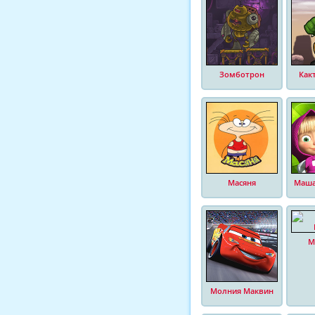
Зомботрон
Как
Масяня
Маша
М
Молния Маквин