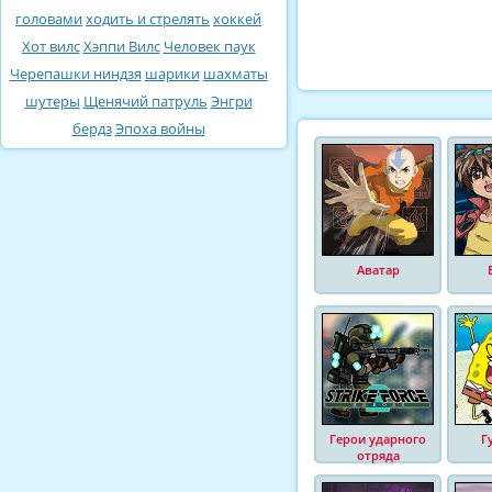
головами
ходить и стрелять
хоккей
Хот вилс
Хэппи Вилс
Человек паук
Черепашки ниндзя
шарики
шахматы
шутеры
Щенячий патруль
Энгри
бердз
Эпоха войны
Аватар
Герои ударного
Г
отряда