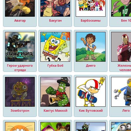
Аватар
Бакуган
Барбоскины
Бен 1
Герои ударного
Губка Боб
Диего
Железн
отряда
челове
Зомботрон
Кактус Маккой
Кик Бутовский
Лего