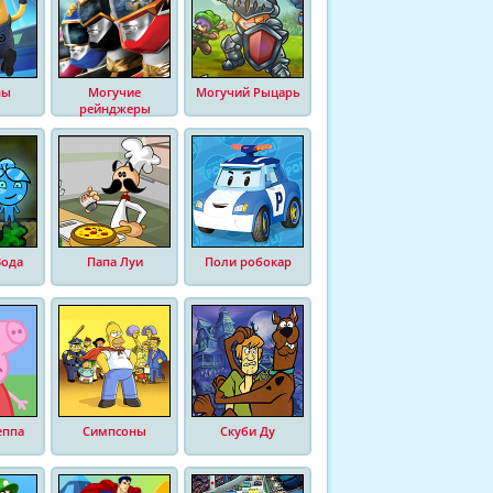
ны
Могучие
Могучий Рыцарь
рейнджеры
Вода
Папа Луи
Поли робокар
еппа
Симпсоны
Скуби Ду