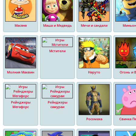
Масяня
Маша и Медведь
Мечи и сандали
Миньо
Мстители
Молния Маквин
Наруто
Огонь и 
Рейнджеры
Рейнджеры
Мегафорс
самураи
Росомаха
Свинка П