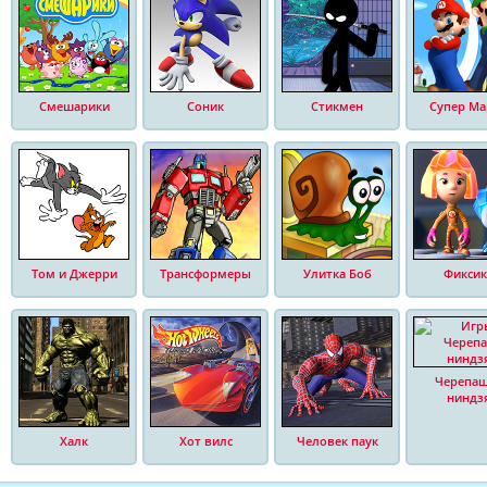
Смешарики
Соник
Стикмен
Супер Ма
Том и Джерри
Трансформеры
Улитка Боб
Фиксик
Черепа
ниндз
Халк
Хот вилс
Человек паук