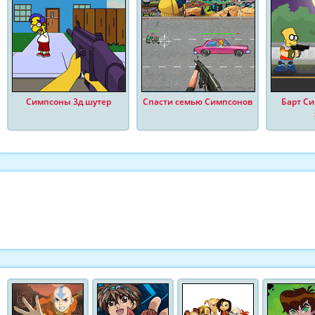
Симпсоны 3д шутер
Спасти семью Симпсонов
Барт Си