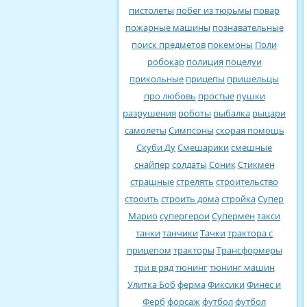
пистолеты
побег из тюрьмы
повар
пожарные машины
познавательные
поиск предметов
покемоны
Поли
робокар
полиция
поцелуи
прикольные
прицепы
пришельцы
про любовь
простые
пушки
разрушения
роботы
рыбалка
рыцари
самолеты
Симпсоны
скорая помощь
Скуби Ду
Смешарики
смешные
снайпер
солдаты
Соник
Стикмен
страшные
стрелять
строительство
строить
строить дома
стройка
Супер
Марио
супергерои
Супермен
такси
танки
танчики
Тачки
трактора с
прицепом
тракторы
Трансформеры
три в ряд
тюнинг
тюнинг машин
Улитка Боб
ферма
Фиксики
Финес и
Ферб
форсаж
футбол
футбол