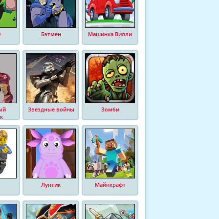
0
Бэтмен
Машинка Вилли
ый
Звездные войны
Зомби
к
Лунтик
Майнкрафт