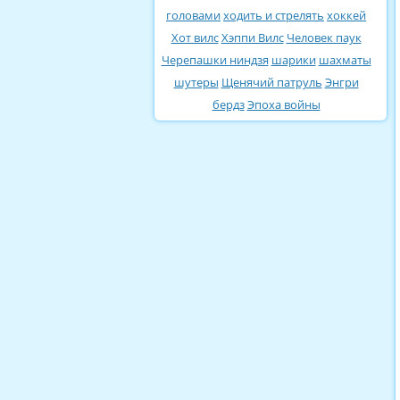
головами
ходить и стрелять
хоккей
Хот вилс
Хэппи Вилс
Человек паук
Черепашки ниндзя
шарики
шахматы
шутеры
Щенячий патруль
Энгри
бердз
Эпоха войны