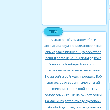
ТЕГИ
Аватар
автобусы
автомобили
автомойка
акулы
аниме
апокалипсис
армия
атака пришельцев
баскетбол
башни
бегалки
Бен 10
бильярд
бокс
больница
Бомберы
Бомж Хобо
Бэтмен
вертолеты
веселые
взрывы
Вилли
война
войнушки
воришка Боб
вратарь
врач
Время приключений
выживание
Говорящий кот Том
головоломки
гонки на джипах
гонки
на машинах
готовить еду
грузовики
Губка Боб
детские
джипы
джипы по