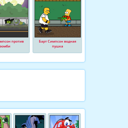
мпсон против
Барт Симпсон водная
зомби
пушка