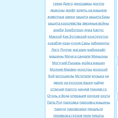
грязи
Диего
динозавры
доктор
драконы
дрифт
ездить на машине
животные
замки
защита
защита базы
защита королевства
звездные войны
зомби
Зомботрон
зума
Кактус
Маккой
Кик Бутовский
конструктор
корабли
кран
кухня Сары
лабиринты
Лего
Лунтик
магазин
майнкрафт
машины
Мечи и сандали
Миньоны
Могучий Рыцарь
мойка машин
Молния Маквин
монстры
морской
бой
мотоциклы
Мстители
музыка
на
двоих
на русском языке
найди
отличия
Наруто
ниндзя
Ниндзя го
Огонь и Вода
операция
оружие
охота
Папа Луи
парковка
парковка машины
паркур
паровозики
пенальти
перевозка грузов
пила
пираты