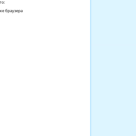
го:
оке браузера