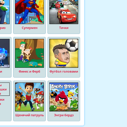
рио
Супермен
Тачки
и
Финес и Ферб
Футбол головами
шки
я
Щенячий патруль
Энгри бердз