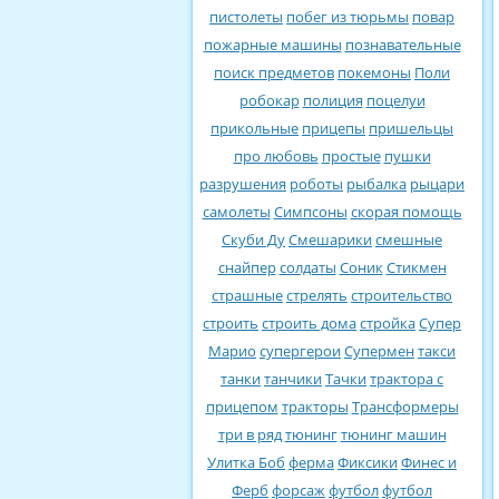
пистолеты
побег из тюрьмы
повар
пожарные машины
познавательные
поиск предметов
покемоны
Поли
робокар
полиция
поцелуи
прикольные
прицепы
пришельцы
про любовь
простые
пушки
разрушения
роботы
рыбалка
рыцари
самолеты
Симпсоны
скорая помощь
Скуби Ду
Смешарики
смешные
снайпер
солдаты
Соник
Стикмен
страшные
стрелять
строительство
строить
строить дома
стройка
Супер
Марио
супергерои
Супермен
такси
танки
танчики
Тачки
трактора с
прицепом
тракторы
Трансформеры
три в ряд
тюнинг
тюнинг машин
Улитка Боб
ферма
Фиксики
Финес и
Ферб
форсаж
футбол
футбол