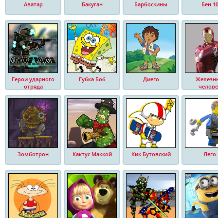
Аватар
Бакуган
Барбоскины
Бен 1
Герои ударного
Губка Боб
Диего
Железн
отряда
челове
Зомботрон
Кактус Маккой
Кик Бутовский
Лего