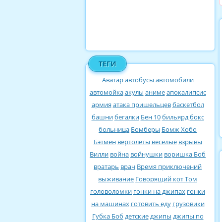
ТЕГИ
Аватар
автобусы
автомобили
автомойка
акулы
аниме
апокалипсис
армия
атака пришельцев
баскетбол
башни
бегалки
Бен 10
бильярд
бокс
больница
Бомберы
Бомж Хобо
Бэтмен
вертолеты
веселые
взрывы
Вилли
война
войнушки
воришка Боб
вратарь
врач
Время приключений
выживание
Говорящий кот Том
головоломки
гонки на джипах
гонки
на машинах
готовить еду
грузовики
Губка Боб
детские
джипы
джипы по