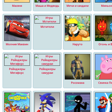
Масяня
Маша и Медведь
Мечи и сандали
Миньо
Мстители
Молния Маквин
Наруто
Огонь и 
Рейнджеры
Рейнджеры
Мегафорс
самураи
Росомаха
Свинка П