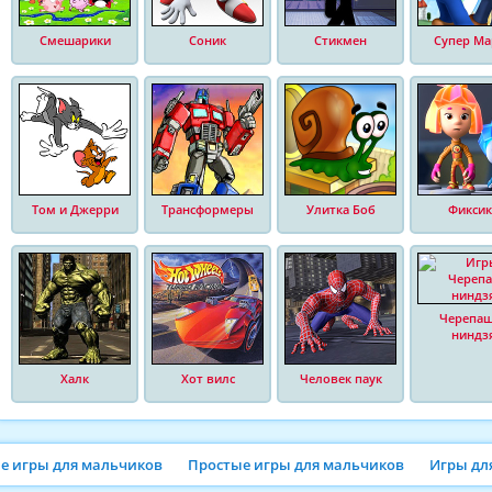
Смешарики
Соник
Стикмен
Супер Ма
Том и Джерри
Трансформеры
Улитка Боб
Фиксик
Черепа
ниндз
Халк
Хот вилс
Человек паук
ие игры для мальчиков
Простые игры для мальчиков
Игры дл