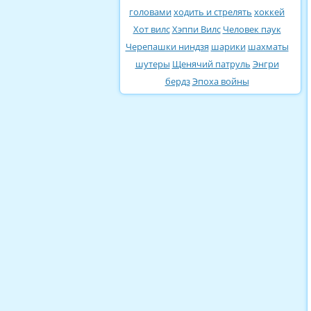
головами
ходить и стрелять
хоккей
Хот вилс
Хэппи Вилс
Человек паук
Черепашки ниндзя
шарики
шахматы
шутеры
Щенячий патруль
Энгри
бердз
Эпоха войны