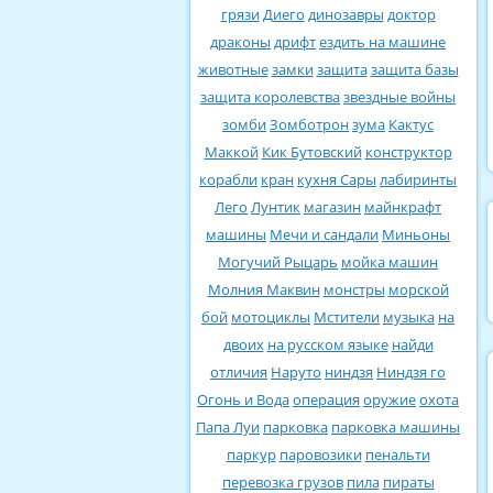
грязи
Диего
динозавры
доктор
драконы
дрифт
ездить на машине
животные
замки
защита
защита базы
защита королевства
звездные войны
зомби
Зомботрон
зума
Кактус
Маккой
Кик Бутовский
конструктор
корабли
кран
кухня Сары
лабиринты
Лего
Лунтик
магазин
майнкрафт
машины
Мечи и сандали
Миньоны
Могучий Рыцарь
мойка машин
Молния Маквин
монстры
морской
бой
мотоциклы
Мстители
музыка
на
двоих
на русском языке
найди
отличия
Наруто
ниндзя
Ниндзя го
Огонь и Вода
операция
оружие
охота
Папа Луи
парковка
парковка машины
паркур
паровозики
пенальти
перевозка грузов
пила
пираты