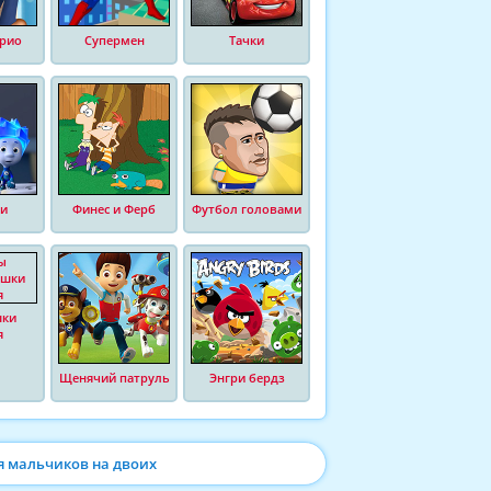
рио
Супермен
Тачки
и
Финес и Ферб
Футбол головами
шки
я
Щенячий патруль
Энгри бердз
я мальчиков на двоих