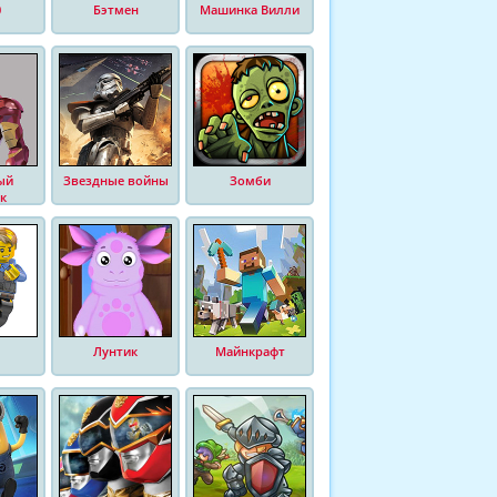
0
Бэтмен
Машинка Вилли
ый
Звездные войны
Зомби
к
Лунтик
Майнкрафт