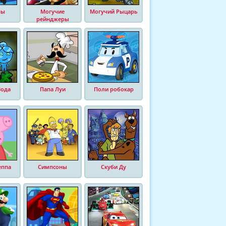
ны
Могучие
Могучий Рыцарь
рейнджеры
Вода
Папа Луи
Поли робокар
еппа
Симпсоны
Скуби Ду