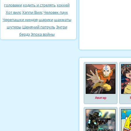
головами
ходить и стрелять
хоккей
Хот вилс
Хэппи Вилс
Человек паук
Черепашки ниндзя
шарики
шахматы
шутеры
Щенячий патруль
Энгри
бердз
Эпоха войны
Аватар