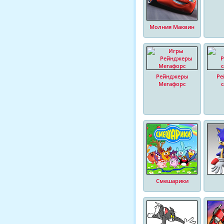
Молния Маквин
Рейнджеры
Ре
Мегафорс
Смешарики