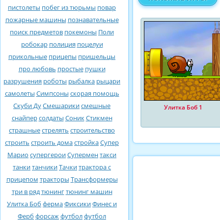
пистолеты
побег из тюрьмы
повар
пожарные машины
познавательные
поиск предметов
покемоны
Поли
робокар
полиция
поцелуи
прикольные
прицепы
пришельцы
про любовь
простые
пушки
разрушения
роботы
рыбалка
рыцари
самолеты
Симпсоны
скорая помощь
Скуби Ду
Смешарики
смешные
Улитка Боб 1
снайпер
солдаты
Соник
Стикмен
страшные
стрелять
строительство
строить
строить дома
стройка
Супер
Марио
супергерои
Супермен
такси
танки
танчики
Тачки
трактора с
прицепом
тракторы
Трансформеры
три в ряд
тюнинг
тюнинг машин
Улитка Боб
ферма
Фиксики
Финес и
Ферб
форсаж
футбол
футбол