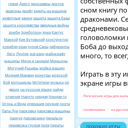
собственных ф
грязи
Диего
динозавры
доктор
сном книгу п
драконы
дрифт
ездить на машине
драконами. Се
животные
замки
защита
защита базы
защита королевства
звездные войны
средневековы
зомби
Зомботрон
зума
Кактус
головоломки и
Маккой
Кик Бутовский
конструктор
Боба до выход
корабли
кран
кухня Сары
лабиринты
Лего
Лунтик
магазин
майнкрафт
много, то все
машины
Мечи и сандали
Миньоны
Могучий Рыцарь
мойка машин
Играть в эту 
Молния Маквин
монстры
морской
экране игры в
бой
мотоциклы
Мстители
музыка
на
двоих
на русском языке
найди
Логические игры для мал
отличия
Наруто
ниндзя
Ниндзя го
Огонь и Вода
операция
оружие
охота
головоломки
на русско
Папа Луи
парковка
парковка машины
паркур
паровозики
пенальти
перевозка грузов
пила
пираты
ПОХОЖИЕ ИГРЫ