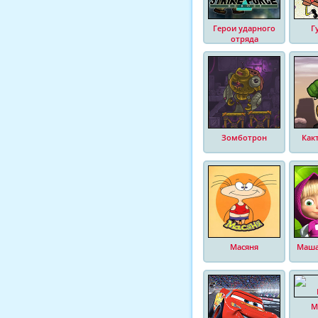
Герои ударного
Г
отряда
Зомботрон
Как
Масяня
Маша
М