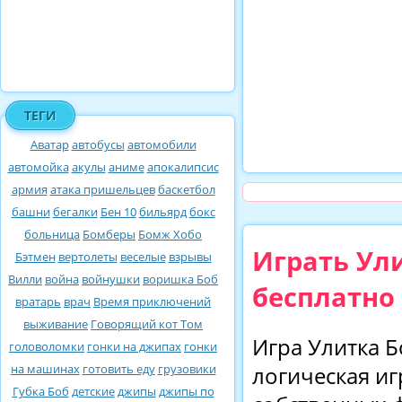
ТЕГИ
Аватар
автобусы
автомобили
автомойка
акулы
аниме
апокалипсис
армия
атака пришельцев
баскетбол
башни
бегалки
Бен 10
бильярд
бокс
больница
Бомберы
Бомж Хобо
Играть Ул
Бэтмен
вертолеты
веселые
взрывы
Вилли
война
войнушки
воришка Боб
бесплатно
вратарь
врач
Время приключений
выживание
Говорящий кот Том
Игра Улитка Б
головоломки
гонки на джипах
гонки
на машинах
готовить еду
грузовики
логическая и
Губка Боб
детские
джипы
джипы по