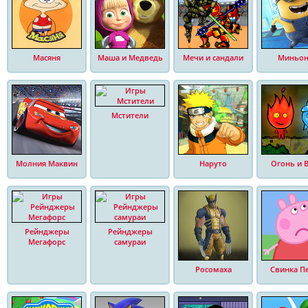
Масяня
Маша и Медведь
Мечи и сандали
Миньо
Мстители
Молния Маквин
Наруто
Огонь и 
Рейнджеры
Рейнджеры
Мегафорс
самураи
Росомаха
Свинка П