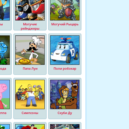
ны
Могучие
Могучий Рыцарь
рейнджеры
Вода
Папа Луи
Поли робокар
еппа
Симпсоны
Скуби Ду