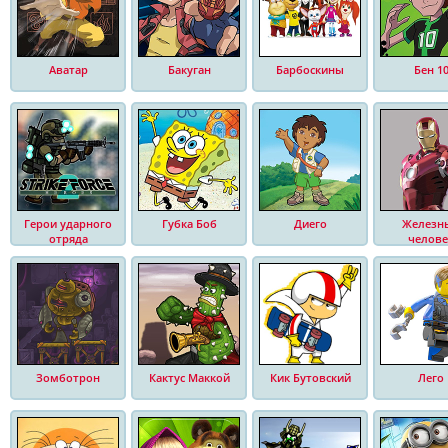
Аватар
Бакуган
Барбоскины
Бен 1
Герои ударного
Губка Боб
Диего
Железн
отряда
челове
Зомботрон
Кактус Маккой
Кик Бутовский
Лего