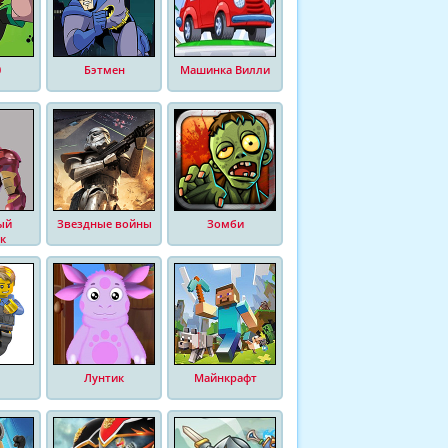
0
Бэтмен
Машинка Вилли
ый
Звездные войны
Зомби
к
Лунтик
Майнкрафт