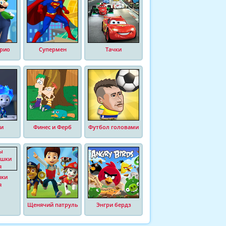
рио
Супермен
Тачки
и
Финес и Ферб
Футбол головами
шки
я
Щенячий патруль
Энгри бердз