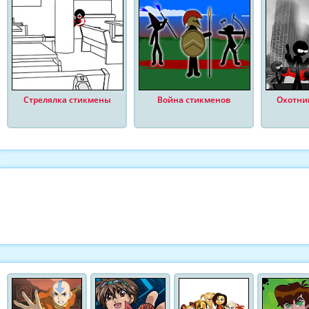
Стрелялка стикмены
Война стикменов
Охотни