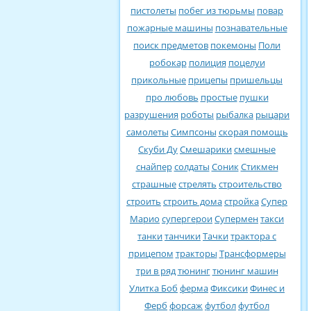
пистолеты
побег из тюрьмы
повар
пожарные машины
познавательные
поиск предметов
покемоны
Поли
робокар
полиция
поцелуи
прикольные
прицепы
пришельцы
про любовь
простые
пушки
разрушения
роботы
рыбалка
рыцари
самолеты
Симпсоны
скорая помощь
Скуби Ду
Смешарики
смешные
снайпер
солдаты
Соник
Стикмен
страшные
стрелять
строительство
строить
строить дома
стройка
Супер
Марио
супергерои
Супермен
такси
танки
танчики
Тачки
трактора с
прицепом
тракторы
Трансформеры
три в ряд
тюнинг
тюнинг машин
Улитка Боб
ферма
Фиксики
Финес и
Ферб
форсаж
футбол
футбол