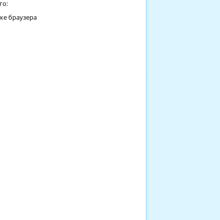
го:
оке браузера