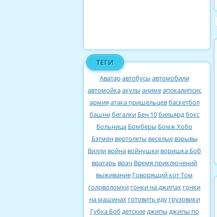
ТЕГИ
Аватар
автобусы
автомобили
автомойка
акулы
аниме
апокалипсис
армия
атака пришельцев
баскетбол
башни
бегалки
Бен 10
бильярд
бокс
больница
Бомберы
Бомж Хобо
Бэтмен
вертолеты
веселые
взрывы
Вилли
война
войнушки
воришка Боб
вратарь
врач
Время приключений
выживание
Говорящий кот Том
головоломки
гонки на джипах
гонки
на машинах
готовить еду
грузовики
Губка Боб
детские
джипы
джипы по