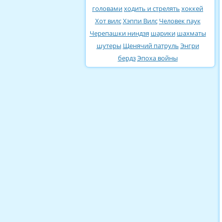
головами
ходить и стрелять
хоккей
Хот вилс
Хэппи Вилс
Человек паук
Черепашки ниндзя
шарики
шахматы
шутеры
Щенячий патруль
Энгри
бердз
Эпоха войны