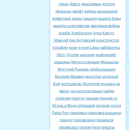
грязи
Диего
динозавры
доктор
драконы
дрифт
ездить на машине
животные
замки
защита
защита базы
защита королевства
звездные войны
зомби
Зомботрон
зума
Кактус
Маккой
Кик Бутовский
конструктор
корабли
кран
кухня Сары
лабиринты
Лего
Лунтик
магазин
майнкрафт
машины
Мечи и сандали
Миньоны
Могучий Рыцарь
мойка машин
Молния Маквин
монстры
морской
бой
мотоциклы
Мстители
музыка
на
двоих
на русском языке
найди
отличия
Наруто
ниндзя
Ниндзя го
Огонь и Вода
операция
оружие
охота
Папа Луи
парковка
парковка машины
паркур
паровозики
пенальти
перевозка грузов
пила
пираты