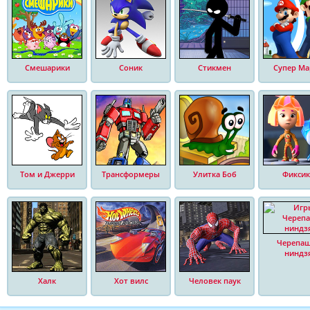
Смешарики
Соник
Стикмен
Супер Ма
Том и Джерри
Трансформеры
Улитка Боб
Фиксик
Черепа
ниндз
Халк
Хот вилс
Человек паук