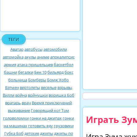
ТЕГИ
Аватар
автобусы
автомобили
автомойка
акулы
аниме
апокалипсис
армия
атака пришельцев
баскетбол
башни
бегалки
Бен 10
бильярд
бокс
больница
Бомберы
Бомж Хобо
Бэтмен
вертолеты
веселые
взрывы
Вилли
война
войнушки
воришка Боб
вратарь
врач
Время приключений
выживание
Говорящий кот Том
Играть Зу
головоломки
гонки на джипах
гонки
на машинах
готовить еду
грузовики
Губка Боб
детские
джипы
джипы по
Игра Зума жук