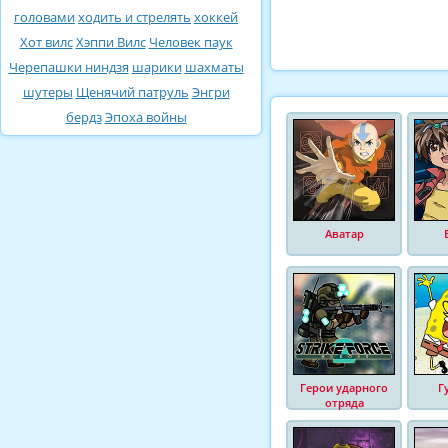
головами
ходить и стрелять
хоккей
Хот вилс
Хэппи Вилс
Человек паук
Черепашки ниндзя
шарики
шахматы
шутеры
Щенячий патруль
Энгри
бердз
Эпоха войны
Аватар
Герои ударного
Г
отряда