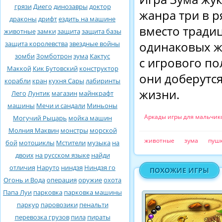
грязи
Диего
динозавры
доктор
жанра три в р
драконы
дрифт
ездить на машине
вместо тради
животные
замки
защита
защита базы
защита королевства
звездные войны
одинаковых жу
зомби
Зомботрон
зума
Кактус
с игрового по
Маккой
Кик Бутовский
конструктор
они доберутся
корабли
кран
кухня Сары
лабиринты
жизни.
Лего
Лунтик
магазин
майнкрафт
машины
Мечи и сандали
Миньоны
Аркады игры для мальчик
Могучий Рыцарь
мойка машин
Молния Маквин
монстры
морской
животные
зума
пуш
бой
мотоциклы
Мстители
музыка
на
двоих
на русском языке
найди
отличия
Наруто
ниндзя
Ниндзя го
ПОХОЖИЕ ИГРЫ
Огонь и Вода
операция
оружие
охота
Папа Луи
парковка
парковка машины
паркур
паровозики
пенальти
перевозка грузов
пила
пираты