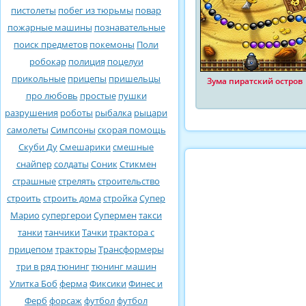
пистолеты
побег из тюрьмы
повар
пожарные машины
познавательные
поиск предметов
покемоны
Поли
робокар
полиция
поцелуи
прикольные
прицепы
пришельцы
Зума пиратский остров
про любовь
простые
пушки
разрушения
роботы
рыбалка
рыцари
самолеты
Симпсоны
скорая помощь
Скуби Ду
Смешарики
смешные
снайпер
солдаты
Соник
Стикмен
страшные
стрелять
строительство
строить
строить дома
стройка
Супер
Марио
супергерои
Супермен
такси
танки
танчики
Тачки
трактора с
прицепом
тракторы
Трансформеры
три в ряд
тюнинг
тюнинг машин
Улитка Боб
ферма
Фиксики
Финес и
Ферб
форсаж
футбол
футбол