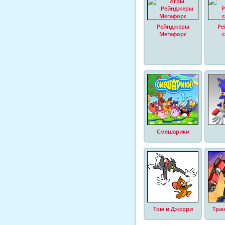
Рейнджеры
Ре
Мегафорс
Смешарики
Том и Джерри
Тра