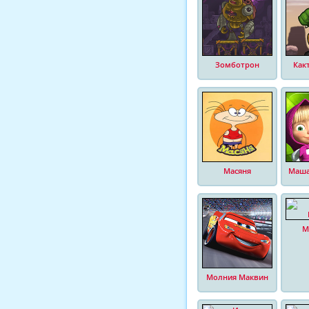
Зомботрон
Как
Масяня
Маша
М
Молния Маквин