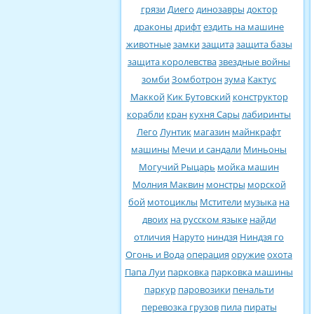
грязи
Диего
динозавры
доктор
драконы
дрифт
ездить на машине
животные
замки
защита
защита базы
защита королевства
звездные войны
зомби
Зомботрон
зума
Кактус
Маккой
Кик Бутовский
конструктор
корабли
кран
кухня Сары
лабиринты
Лего
Лунтик
магазин
майнкрафт
машины
Мечи и сандали
Миньоны
Могучий Рыцарь
мойка машин
Молния Маквин
монстры
морской
бой
мотоциклы
Мстители
музыка
на
двоих
на русском языке
найди
отличия
Наруто
ниндзя
Ниндзя го
Огонь и Вода
операция
оружие
охота
Папа Луи
парковка
парковка машины
паркур
паровозики
пенальти
перевозка грузов
пила
пираты