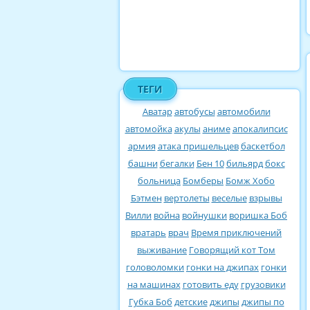
ТЕГИ
Аватар
автобусы
автомобили
автомойка
акулы
аниме
апокалипсис
армия
атака пришельцев
баскетбол
башни
бегалки
Бен 10
бильярд
бокс
больница
Бомберы
Бомж Хобо
Бэтмен
вертолеты
веселые
взрывы
Вилли
война
войнушки
воришка Боб
вратарь
врач
Время приключений
выживание
Говорящий кот Том
головоломки
гонки на джипах
гонки
на машинах
готовить еду
грузовики
Губка Боб
детские
джипы
джипы по