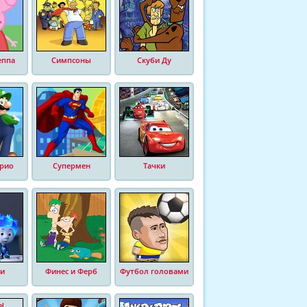
еппа
Симпсоны
Скуби Ду
рио
Супермен
Тачки
и
Финес и Ферб
Футбол головами