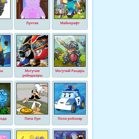
Лунтик
Майнкрафт
ны
Могучие
Могучий Рыцарь
рейнджеры
Вода
Папа Луи
Поли робокар