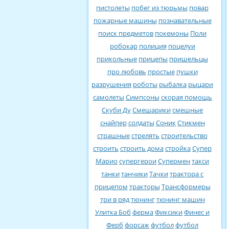
пистолеты
побег из тюрьмы
повар
пожарные машины
познавательные
поиск предметов
покемоны
Поли
робокар
полиция
поцелуи
прикольные
прицепы
пришельцы
про любовь
простые
пушки
разрушения
роботы
рыбалка
рыцари
самолеты
Симпсоны
скорая помощь
Скуби Ду
Смешарики
смешные
снайпер
солдаты
Соник
Стикмен
страшные
стрелять
строительство
строить
строить дома
стройка
Супер
Марио
супергерои
Супермен
такси
танки
танчики
Тачки
трактора с
прицепом
тракторы
Трансформеры
три в ряд
тюнинг
тюнинг машин
Улитка Боб
ферма
Фиксики
Финес и
Ферб
форсаж
футбол
футбол