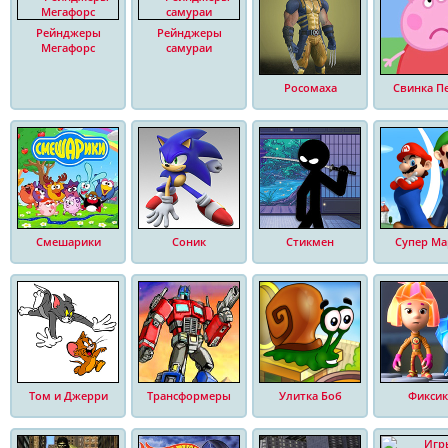
Рейнджеры
Рейнджеры
Мегафорс
самураи
Росомаха
Свинка П
Смешарики
Соник
Стикмен
Супер Ма
Том и Джерри
Трансформеры
Улитка Боб
Фиксик