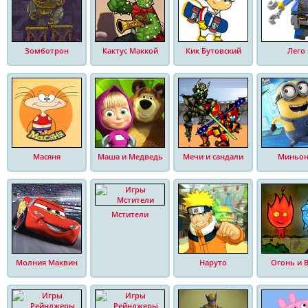
Зомботрон
Кактус Маккой
Кик Бутовский
Лего
Масяня
Маша и Медведь
Мечи и сандали
Миньо
Мстители
Молния Маквин
Наруто
Огонь и 