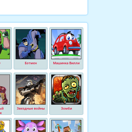
0
Бэтмен
Машинка Вилли
ый
Звездные войны
Зомби
к