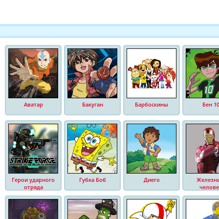
Аватар
Бакуган
Барбоскины
Бен 1
Герои ударного
Губка Боб
Диего
Железн
отряда
челове