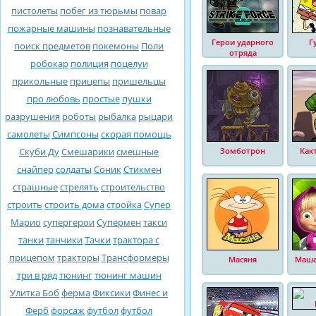
пистолеты
побег из тюрьмы
повар
пожарные машины
познавательные
Герои ударного
Г
поиск предметов
покемоны
Поли
отряда
робокар
полиция
поцелуи
прикольные
прицепы
пришельцы
про любовь
простые
пушки
разрушения
роботы
рыбалка
рыцари
самолеты
Симпсоны
скорая помощь
Скуби Ду
Смешарики
смешные
Зомботрон
Как
снайпер
солдаты
Соник
Стикмен
страшные
стрелять
строительство
строить
строить дома
стройка
Супер
Марио
супергерои
Супермен
такси
танки
танчики
Тачки
трактора с
прицепом
тракторы
Трансформеры
Масяня
Маша
три в ряд
тюнинг
тюнинг машин
Улитка Боб
ферма
Фиксики
Финес и
Ферб
форсаж
футбол
футбол