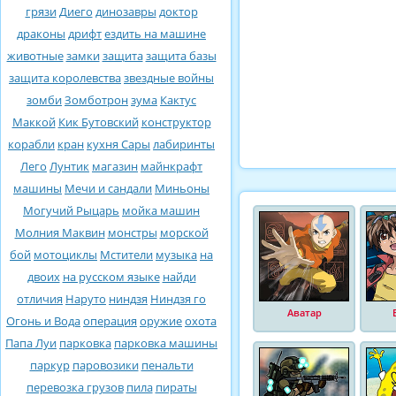
грязи
Диего
динозавры
доктор
драконы
дрифт
ездить на машине
животные
замки
защита
защита базы
защита королевства
звездные войны
зомби
Зомботрон
зума
Кактус
Маккой
Кик Бутовский
конструктор
корабли
кран
кухня Сары
лабиринты
Лего
Лунтик
магазин
майнкрафт
машины
Мечи и сандали
Миньоны
Могучий Рыцарь
мойка машин
Молния Маквин
монстры
морской
бой
мотоциклы
Мстители
музыка
на
двоих
на русском языке
найди
отличия
Наруто
ниндзя
Ниндзя го
Аватар
Огонь и Вода
операция
оружие
охота
Папа Луи
парковка
парковка машины
паркур
паровозики
пенальти
перевозка грузов
пила
пираты