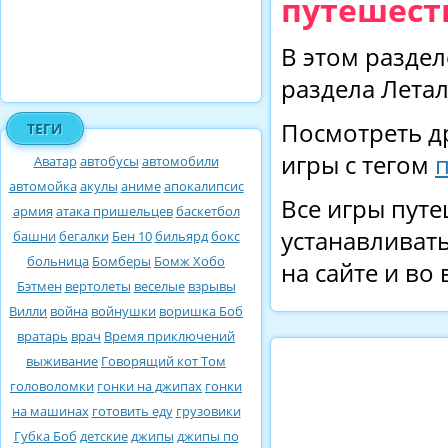
путешест
В этом раздел
раздела Летал
Посмотреть д
ТЕГИ
игры с тегом
Аватар
автобусы
автомобили
автомойка
акулы
аниме
апокалипсис
Все игры путе
армия
атака пришельцев
баскетбол
устанавливать
башни
бегалки
Бен 10
бильярд
бокс
больница
Бомберы
Бомж Хобо
на сайте и во
Бэтмен
вертолеты
веселые
взрывы
Вилли
война
войнушки
воришка Боб
вратарь
врач
Время приключений
выживание
Говорящий кот Том
головоломки
гонки на джипах
гонки
на машинах
готовить еду
грузовики
Губка Боб
детские
джипы
джипы по