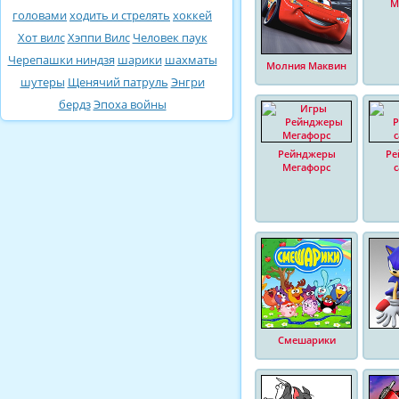
М
головами
ходить и стрелять
хоккей
Хот вилс
Хэппи Вилс
Человек паук
Черепашки ниндзя
шарики
шахматы
Молния Маквин
шутеры
Щенячий патруль
Энгри
бердз
Эпоха войны
Рейнджеры
Ре
Мегафорс
Смешарики