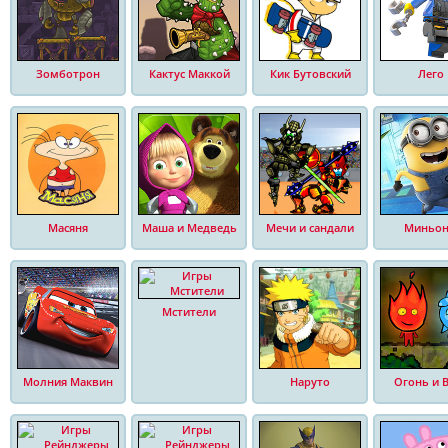
Зомботрон
Кактус Маккой
Кик Бутовский
Лего
Масяня
Маша и Медведь
Мечи и сандали
Миньо
Мстители
Молния Маквин
Наруто
Огонь и 