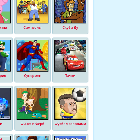
еппа
Симпсоны
Скуби Ду
рио
Супермен
Тачки
и
Финес и Ферб
Футбол головами