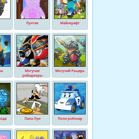
Лунтик
Майнкрафт
ны
Могучие
Могучий Рыцарь
рейнджеры
Вода
Папа Луи
Поли робокар