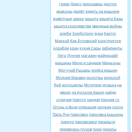
грязи
Диего
динозавры
доктор
драконы
дрифт
ездить на машине
животные
замки
защита
защита базы
защита королевства
звездные войны
зомби
Зомботрон
зума
Кактус
Маккой
Кик Бутовский
конструктор
корабли
кран
кухня Сары
лабиринты
Лего
Лунтик
магазин
майнкрафт
машины
Мечи и сандали
Миньоны
Могучий Рыцарь
мойка машин
Молния Маквин
монстры
морской
бой
мотоциклы
Мстители
музыка
на
двоих
на русском языке
найди
отличия
Наруто
ниндзя
Ниндзя го
Огонь и Вода
операция
оружие
охота
Папа Луи
парковка
парковка машины
паркур
паровозики
пенальти
перевозка грузов
пила
пираты