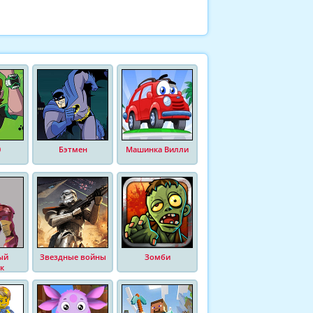
0
Бэтмен
Машинка Вилли
ый
Звездные войны
Зомби
к