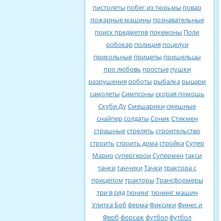
пистолеты
побег из тюрьмы
повар
пожарные машины
познавательные
поиск предметов
покемоны
Поли
робокар
полиция
поцелуи
прикольные
прицепы
пришельцы
про любовь
простые
пушки
разрушения
роботы
рыбалка
рыцари
самолеты
Симпсоны
скорая помощь
Скуби Ду
Смешарики
смешные
снайпер
солдаты
Соник
Стикмен
страшные
стрелять
строительство
строить
строить дома
стройка
Супер
Марио
супергерои
Супермен
такси
танки
танчики
Тачки
трактора с
прицепом
тракторы
Трансформеры
три в ряд
тюнинг
тюнинг машин
Улитка Боб
ферма
Фиксики
Финес и
Ферб
форсаж
футбол
футбол