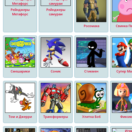
Рейнджеры
Рейнджеры
Мегафорс
самураи
Росомаха
Свинка П
Смешарики
Соник
Стикмен
Супер Ма
Том и Джерри
Трансформеры
Улитка Боб
Фиксик