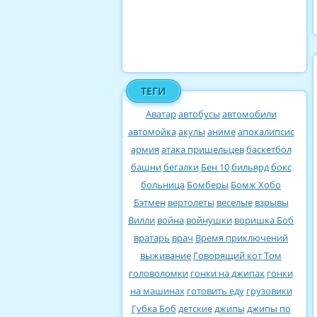
ТЕГИ
Аватар
автобусы
автомобили
автомойка
акулы
аниме
апокалипсис
армия
атака пришельцев
баскетбол
башни
бегалки
Бен 10
бильярд
бокс
больница
Бомберы
Бомж Хобо
Бэтмен
вертолеты
веселые
взрывы
Вилли
война
войнушки
воришка Боб
вратарь
врач
Время приключений
выживание
Говорящий кот Том
головоломки
гонки на джипах
гонки
на машинах
готовить еду
грузовики
Губка Боб
детские
джипы
джипы по