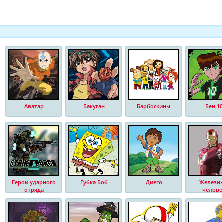
Аватар
Бакуган
Барбоскины
Бен 1
Герои ударного
Губка Боб
Диего
Железн
отряда
челове