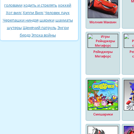
М
головами
ходить и стрелять
хоккей
Хот вилс
Хэппи Вилс
Человек паук
Черепашки ниндзя
шарики
шахматы
Молния Маквин
шутеры
Щенячий патруль
Энгри
бердз
Эпоха войны
Рейнджеры
Ре
Мегафорс
Смешарики