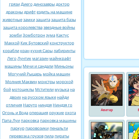
грязи
Диего
динозавры
доктор
драконы
дрифт
ездить на машине
животные
замки
защита
защита базы
защита королевства
звездные войны
зомби
Зомботрон
зума
Кактус
Маккой
Кик Бутовский
конструктор
корабли
кран
кухня Сары
лабиринты
Лего
Лунтик
магазин
майнкрафт
машины
Мечи и сандали
Миньоны
Могучий Рыцарь
мойка машин
Молния Маквин
монстры
морской
бой
мотоциклы
Мстители
музыка
на
двоих
на русском языке
найди
отличия
Наруто
ниндзя
Ниндзя го
Аватар
Огонь и Вода
операция
оружие
охота
Папа Луи
парковка
парковка машины
паркур
паровозики
пенальти
перевозка грузов
пила
пираты