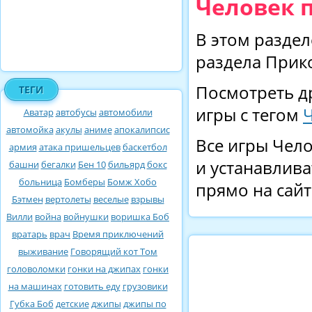
Человек п
В этом раздел
раздела Прико
Посмотреть д
ТЕГИ
игры с тегом
Ч
Аватар
автобусы
автомобили
автомойка
акулы
аниме
апокалипсис
Все игры Чело
армия
атака пришельцев
баскетбол
и устанавлива
башни
бегалки
Бен 10
бильярд
бокс
больница
Бомберы
Бомж Хобо
прямо на сайт
Бэтмен
вертолеты
веселые
взрывы
Вилли
война
войнушки
воришка Боб
вратарь
врач
Время приключений
выживание
Говорящий кот Том
головоломки
гонки на джипах
гонки
на машинах
готовить еду
грузовики
Губка Боб
детские
джипы
джипы по