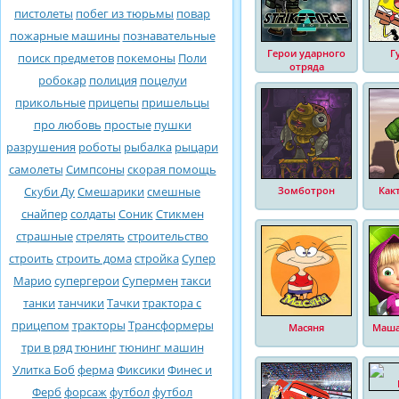
пистолеты
побег из тюрьмы
повар
пожарные машины
познавательные
Герои ударного
Г
поиск предметов
покемоны
Поли
отряда
робокар
полиция
поцелуи
прикольные
прицепы
пришельцы
про любовь
простые
пушки
разрушения
роботы
рыбалка
рыцари
самолеты
Симпсоны
скорая помощь
Скуби Ду
Смешарики
смешные
Зомботрон
Как
снайпер
солдаты
Соник
Стикмен
страшные
стрелять
строительство
строить
строить дома
стройка
Супер
Марио
супергерои
Супермен
такси
танки
танчики
Тачки
трактора с
прицепом
тракторы
Трансформеры
Масяня
Маша
три в ряд
тюнинг
тюнинг машин
Улитка Боб
ферма
Фиксики
Финес и
Ферб
форсаж
футбол
футбол