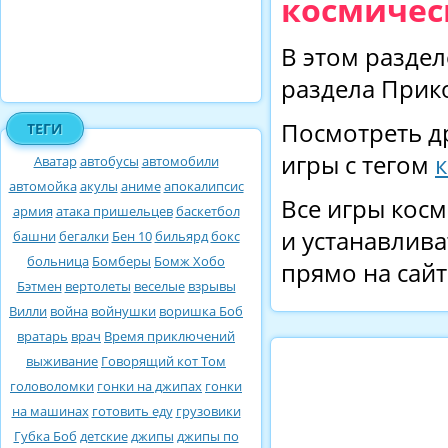
космичес
В этом раздел
раздела Прик
Посмотреть д
ТЕГИ
игры с тегом
Аватар
автобусы
автомобили
автомойка
акулы
аниме
апокалипсис
Все игры косм
армия
атака пришельцев
баскетбол
и устанавлива
башни
бегалки
Бен 10
бильярд
бокс
больница
Бомберы
Бомж Хобо
прямо на сайт
Бэтмен
вертолеты
веселые
взрывы
Вилли
война
войнушки
воришка Боб
вратарь
врач
Время приключений
выживание
Говорящий кот Том
головоломки
гонки на джипах
гонки
на машинах
готовить еду
грузовики
Губка Боб
детские
джипы
джипы по