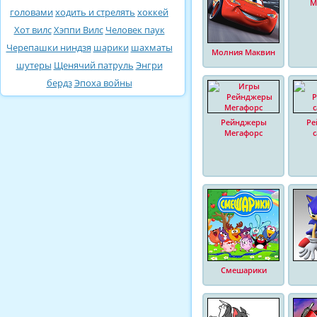
М
головами
ходить и стрелять
хоккей
Хот вилс
Хэппи Вилс
Человек паук
Черепашки ниндзя
шарики
шахматы
Молния Маквин
шутеры
Щенячий патруль
Энгри
бердз
Эпоха войны
Рейнджеры
Ре
Мегафорс
Смешарики