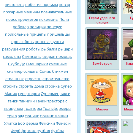
пистолеты
побег из тюрьмы
повар
пожарные машины
познавательные
Герои ударного
Г
поиск предметов
покемоны
Поли
отряда
робокар
полиция
поцелуи
прикольные
прицепы
пришельцы
про любовь
простые
пушки
разрушения
роботы
рыбалка
рыцари
самолеты
Симпсоны
скорая помощь
Скуби Ду
Смешарики
смешные
Зомботрон
Как
снайпер
солдаты
Соник
Стикмен
страшные
стрелять
строительство
строить
строить дома
стройка
Супер
Марио
супергерои
Супермен
такси
танки
танчики
Тачки
трактора с
прицепом
тракторы
Трансформеры
Масяня
Маша
три в ряд
тюнинг
тюнинг машин
Улитка Боб
ферма
Фиксики
Финес и
Ферб
форсаж
футбол
футбол