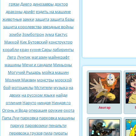
грязи
Диего
динозавры
доктор
драконы
дрифт
ездить на машине
животные
замки
защита
защита базы
защита королевства
звездные войны
зомби
Зомботрон
зума
Кактус
Маккой
Кик Бутовский
конструктор
корабли
кран
кухня Сары
лабиринты
Лего
Лунтик
магазин
майнкрафт
машины
Мечи и сандали
Миньоны
Могучий Рыцарь
мойка машин
Молния Маквин
монстры
морской
бой
мотоциклы
Мстители
музыка
на
двоих
на русском языке
найди
отличия
Наруто
ниндзя
Ниндзя го
Аватар
Огонь и Вода
операция
оружие
охота
Папа Луи
парковка
парковка машины
паркур
паровозики
пенальти
перевозка грузов
пила
пираты