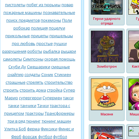
пистолеты
побег из тюрьмы
повар
пожарные машины
познавательные
Герои ударного
Г
поиск предметов
покемоны
Поли
отряда
робокар
полиция
поцелуи
прикольные
прицепы
пришельцы
про любовь
простые
пушки
разрушения
роботы
рыбалка
рыцари
самолеты
Симпсоны
скорая помощь
Скуби Ду
Смешарики
смешные
Зомботрон
Как
снайпер
солдаты
Соник
Стикмен
страшные
стрелять
строительство
строить
строить дома
стройка
Супер
Марио
супергерои
Супермен
такси
танки
танчики
Тачки
трактора с
прицепом
тракторы
Трансформеры
Масяня
Маша
три в ряд
тюнинг
тюнинг машин
Улитка Боб
ферма
Фиксики
Финес и
Ферб
форсаж
футбол
футбол