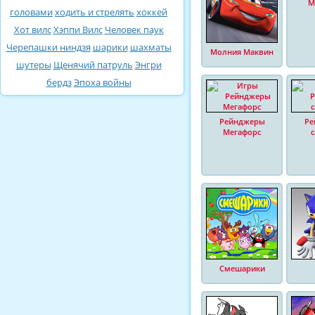
М
головами
ходить и стрелять
хоккей
Хот вилс
Хэппи Вилс
Человек паук
Черепашки ниндзя
шарики
шахматы
Молния Маквин
шутеры
Щенячий патруль
Энгри
бердз
Эпоха войны
Рейнджеры
Ре
Мегафорс
Смешарики