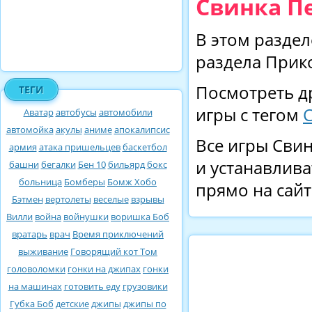
Свинка П
В этом раздел
раздела Прик
Посмотреть д
ТЕГИ
игры с тегом
Аватар
автобусы
автомобили
автомойка
акулы
аниме
апокалипсис
Все игры Свин
армия
атака пришельцев
баскетбол
и устанавлива
башни
бегалки
Бен 10
бильярд
бокс
больница
Бомберы
Бомж Хобо
прямо на сайт
Бэтмен
вертолеты
веселые
взрывы
Вилли
война
войнушки
воришка Боб
вратарь
врач
Время приключений
выживание
Говорящий кот Том
головоломки
гонки на джипах
гонки
на машинах
готовить еду
грузовики
Губка Боб
детские
джипы
джипы по