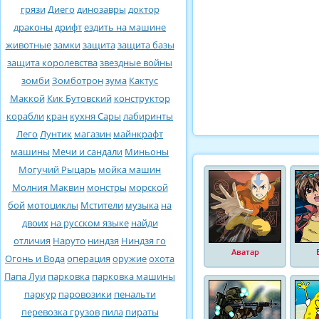
грязи
Диего
динозавры
доктор
драконы
дрифт
ездить на машине
животные
замки
защита
защита базы
защита королевства
звездные войны
зомби
Зомботрон
зума
Кактус
Маккой
Кик Бутовский
конструктор
корабли
кран
кухня Сары
лабиринты
Лего
Лунтик
магазин
майнкрафт
машины
Мечи и сандали
Миньоны
Могучий Рыцарь
мойка машин
Молния Маквин
монстры
морской
бой
мотоциклы
Мстители
музыка
на
двоих
на русском языке
найди
отличия
Наруто
ниндзя
Ниндзя го
Аватар
Огонь и Вода
операция
оружие
охота
Папа Луи
парковка
парковка машины
паркур
паровозики
пенальти
перевозка грузов
пила
пираты