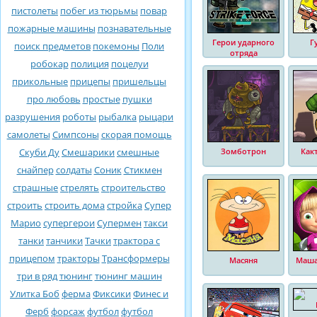
пистолеты
побег из тюрьмы
повар
пожарные машины
познавательные
Герои ударного
Г
поиск предметов
покемоны
Поли
отряда
робокар
полиция
поцелуи
прикольные
прицепы
пришельцы
про любовь
простые
пушки
разрушения
роботы
рыбалка
рыцари
самолеты
Симпсоны
скорая помощь
Скуби Ду
Смешарики
смешные
Зомботрон
Как
снайпер
солдаты
Соник
Стикмен
страшные
стрелять
строительство
строить
строить дома
стройка
Супер
Марио
супергерои
Супермен
такси
танки
танчики
Тачки
трактора с
прицепом
тракторы
Трансформеры
Масяня
Маша
три в ряд
тюнинг
тюнинг машин
Улитка Боб
ферма
Фиксики
Финес и
Ферб
форсаж
футбол
футбол