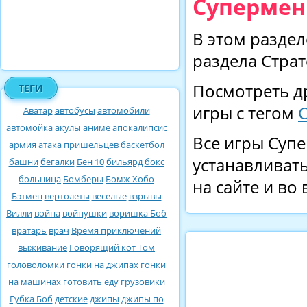
Супермен
В этом раздел
раздела Страт
Посмотреть д
ТЕГИ
игры с тегом
Аватар
автобусы
автомобили
автомойка
акулы
аниме
апокалипсис
Все игры Супе
армия
атака пришельцев
баскетбол
устанавливать
башни
бегалки
Бен 10
бильярд
бокс
больница
Бомберы
Бомж Хобо
на сайте и во
Бэтмен
вертолеты
веселые
взрывы
Вилли
война
войнушки
воришка Боб
вратарь
врач
Время приключений
выживание
Говорящий кот Том
головоломки
гонки на джипах
гонки
на машинах
готовить еду
грузовики
Губка Боб
детские
джипы
джипы по