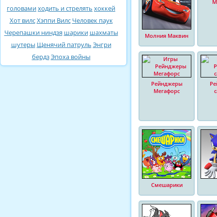
М
головами
ходить и стрелять
хоккей
Хот вилс
Хэппи Вилс
Человек паук
Черепашки ниндзя
шарики
шахматы
Молния Маквин
шутеры
Щенячий патруль
Энгри
бердз
Эпоха войны
Рейнджеры
Ре
Мегафорс
Смешарики