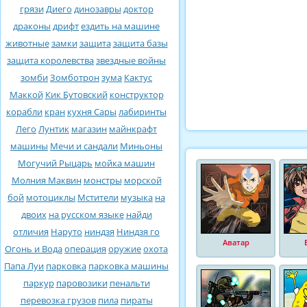
грязи
Диего
динозавры
доктор
драконы
дрифт
ездить на машине
животные
замки
защита
защита базы
защита королевства
звездные войны
зомби
Зомботрон
зума
Кактус
Маккой
Кик Бутовский
конструктор
корабли
кран
кухня Сары
лабиринты
Лего
Лунтик
магазин
майнкрафт
машины
Мечи и сандали
Миньоны
Могучий Рыцарь
мойка машин
Молния Маквин
монстры
морской
бой
мотоциклы
Мстители
музыка
на
двоих
на русском языке
найди
отличия
Наруто
ниндзя
Ниндзя го
Аватар
Огонь и Вода
операция
оружие
охота
Папа Луи
парковка
парковка машины
паркур
паровозики
пенальти
перевозка грузов
пила
пираты