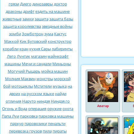
грязи
Диего
динозавры
доктор
драконы
дрифт
ездить на машине
животные
замки
защита
защита базы
защита королевства
звездные войны
зомби
Зомботрон
зума
Кактус
Маккой
Кик Бутовский
конструктор
корабли
кран
кухня Сары
лабиринты
Лего
Лунтик
магазин
майнкрафт
машины
Мечи и сандали
Миньоны
Могучий Рыцарь
мойка машин
Молния Маквин
монстры
морской
бой
мотоциклы
Мстители
музыка
на
двоих
на русском языке
найди
отличия
Наруто
ниндзя
Ниндзя го
Аватар
Огонь и Вода
операция
оружие
охота
Папа Луи
парковка
парковка машины
паркур
паровозики
пенальти
перевозка грузов
пила
пираты