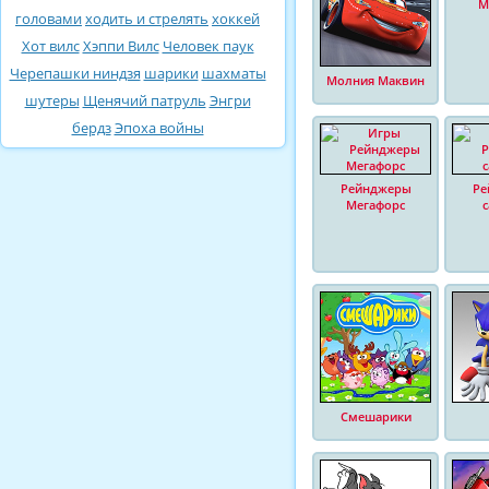
М
головами
ходить и стрелять
хоккей
Хот вилс
Хэппи Вилс
Человек паук
Черепашки ниндзя
шарики
шахматы
Молния Маквин
шутеры
Щенячий патруль
Энгри
бердз
Эпоха войны
Рейнджеры
Ре
Мегафорс
Смешарики