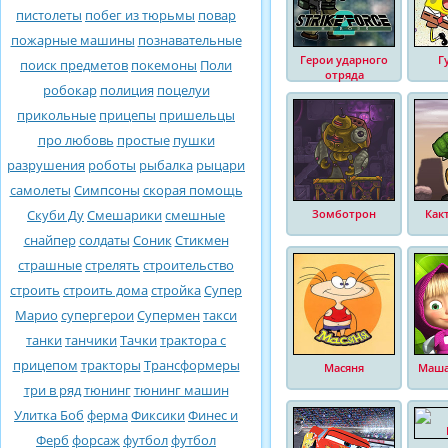
пистолеты
побег из тюрьмы
повар
пожарные машины
познавательные
Герои ударного
Г
поиск предметов
покемоны
Поли
отряда
робокар
полиция
поцелуи
прикольные
прицепы
пришельцы
про любовь
простые
пушки
разрушения
роботы
рыбалка
рыцари
самолеты
Симпсоны
скорая помощь
Скуби Ду
Смешарики
смешные
Зомботрон
Как
снайпер
солдаты
Соник
Стикмен
страшные
стрелять
строительство
строить
строить дома
стройка
Супер
Марио
супергерои
Супермен
такси
танки
танчики
Тачки
трактора с
прицепом
тракторы
Трансформеры
Масяня
Маша
три в ряд
тюнинг
тюнинг машин
Улитка Боб
ферма
Фиксики
Финес и
Ферб
форсаж
футбол
футбол