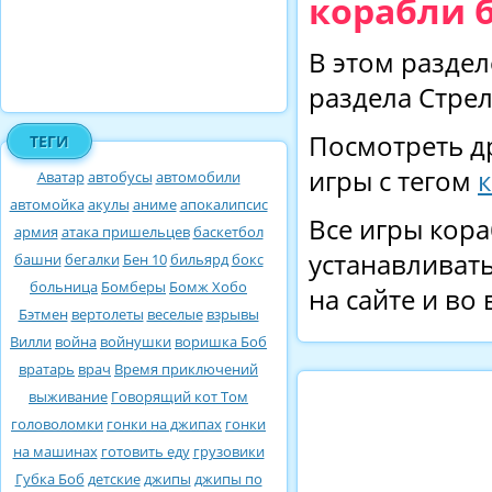
корабли 
В этом раздел
раздела Стрел
Посмотреть д
ТЕГИ
игры с тегом
Аватар
автобусы
автомобили
автомойка
акулы
аниме
апокалипсис
Все игры кора
армия
атака пришельцев
баскетбол
устанавливать
башни
бегалки
Бен 10
бильярд
бокс
больница
Бомберы
Бомж Хобо
на сайте и во
Бэтмен
вертолеты
веселые
взрывы
Вилли
война
войнушки
воришка Боб
вратарь
врач
Время приключений
выживание
Говорящий кот Том
головоломки
гонки на джипах
гонки
на машинах
готовить еду
грузовики
Губка Боб
детские
джипы
джипы по