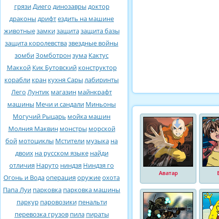
грязи
Диего
динозавры
доктор
драконы
дрифт
ездить на машине
животные
замки
защита
защита базы
защита королевства
звездные войны
зомби
Зомботрон
зума
Кактус
Маккой
Кик Бутовский
конструктор
корабли
кран
кухня Сары
лабиринты
Лего
Лунтик
магазин
майнкрафт
машины
Мечи и сандали
Миньоны
Могучий Рыцарь
мойка машин
Молния Маквин
монстры
морской
бой
мотоциклы
Мстители
музыка
на
двоих
на русском языке
найди
отличия
Наруто
ниндзя
Ниндзя го
Аватар
Огонь и Вода
операция
оружие
охота
Папа Луи
парковка
парковка машины
паркур
паровозики
пенальти
перевозка грузов
пила
пираты