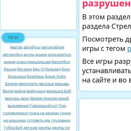
разрушен
В этом раздел
раздела Стрел
Посмотреть д
ТЕГИ
игры с тегом
Аватар
автобусы
автомобили
автомойка
акулы
аниме
апокалипсис
Все игры разр
армия
атака пришельцев
баскетбол
устанавливать
башни
бегалки
Бен 10
бильярд
бокс
больница
Бомберы
Бомж Хобо
на сайте и во
Бэтмен
вертолеты
веселые
взрывы
Вилли
война
войнушки
воришка Боб
вратарь
врач
Время приключений
выживание
Говорящий кот Том
головоломки
гонки на джипах
гонки
на машинах
готовить еду
грузовики
Губка Боб
детские
джипы
джипы по