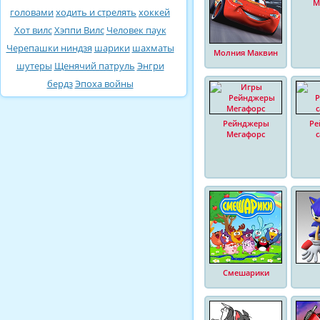
М
головами
ходить и стрелять
хоккей
Хот вилс
Хэппи Вилс
Человек паук
Черепашки ниндзя
шарики
шахматы
Молния Маквин
шутеры
Щенячий патруль
Энгри
бердз
Эпоха войны
Рейнджеры
Ре
Мегафорс
Смешарики