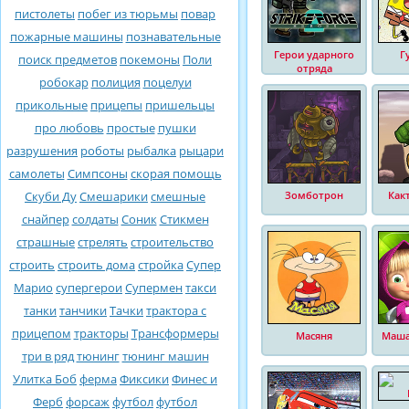
пистолеты
побег из тюрьмы
повар
пожарные машины
познавательные
Герои ударного
Г
поиск предметов
покемоны
Поли
отряда
робокар
полиция
поцелуи
прикольные
прицепы
пришельцы
про любовь
простые
пушки
разрушения
роботы
рыбалка
рыцари
самолеты
Симпсоны
скорая помощь
Скуби Ду
Смешарики
смешные
Зомботрон
Как
снайпер
солдаты
Соник
Стикмен
страшные
стрелять
строительство
строить
строить дома
стройка
Супер
Марио
супергерои
Супермен
такси
танки
танчики
Тачки
трактора с
прицепом
тракторы
Трансформеры
Масяня
Маша
три в ряд
тюнинг
тюнинг машин
Улитка Боб
ферма
Фиксики
Финес и
Ферб
форсаж
футбол
футбол