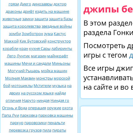
грязи
Диего
динозавры
доктор
джипы бе
драконы
дрифт
ездить на машине
животные
замки
защита
защита базы
В этом раздел
защита королевства
звездные войны
раздела Гонки
зомби
Зомботрон
зума
Кактус
Маккой
Кик Бутовский
конструктор
Посмотреть д
корабли
кран
кухня Сары
лабиринты
игры с тегом
Лего
Лунтик
магазин
майнкрафт
машины
Мечи и сандали
Миньоны
Все игры джип
Могучий Рыцарь
мойка машин
устанавливать
Молния Маквин
монстры
морской
на сайте и во
бой
мотоциклы
Мстители
музыка
на
двоих
на русском языке
найди
отличия
Наруто
ниндзя
Ниндзя го
Огонь и Вода
операция
оружие
охота
Папа Луи
парковка
парковка машины
паркур
паровозики
пенальти
перевозка грузов
пила
пираты