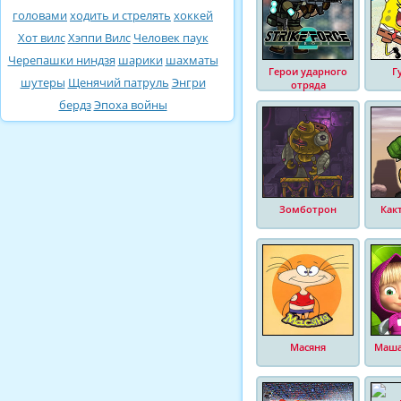
головами
ходить и стрелять
хоккей
Хот вилс
Хэппи Вилс
Человек паук
Черепашки ниндзя
шарики
шахматы
Герои ударного
Г
шутеры
Щенячий патруль
Энгри
отряда
бердз
Эпоха войны
Зомботрон
Как
Масяня
Маша