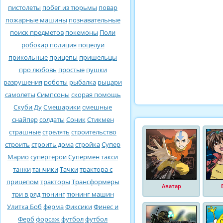
пистолеты
побег из тюрьмы
повар
пожарные машины
познавательные
поиск предметов
покемоны
Поли
робокар
полиция
поцелуи
прикольные
прицепы
пришельцы
про любовь
простые
пушки
разрушения
роботы
рыбалка
рыцари
самолеты
Симпсоны
скорая помощь
Скуби Ду
Смешарики
смешные
снайпер
солдаты
Соник
Стикмен
страшные
стрелять
строительство
строить
строить дома
стройка
Супер
Марио
супергерои
Супермен
такси
танки
танчики
Тачки
трактора с
прицепом
тракторы
Трансформеры
Аватар
три в ряд
тюнинг
тюнинг машин
Улитка Боб
ферма
Фиксики
Финес и
Ферб
форсаж
футбол
футбол