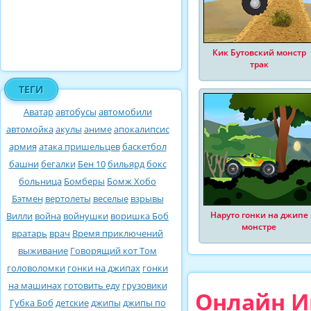
Кик Бутовский монстр
трак
ТЕГИ
Аватар
автобусы
автомобили
автомойка
акулы
аниме
апокалипсис
армия
атака пришельцев
баскетбол
башни
бегалки
Бен 10
бильярд
бокс
больница
Бомберы
Бомж Хобо
Бэтмен
вертолеты
веселые
взрывы
Наруто гонки на джипе
Вилли
война
войнушки
воришка Боб
монстре
вратарь
врач
Время приключений
выживание
Говорящий кот Том
головоломки
гонки на джипах
гонки
на машинах
готовить еду
грузовики
Онлайн Иг
Губка Боб
детские
джипы
джипы по