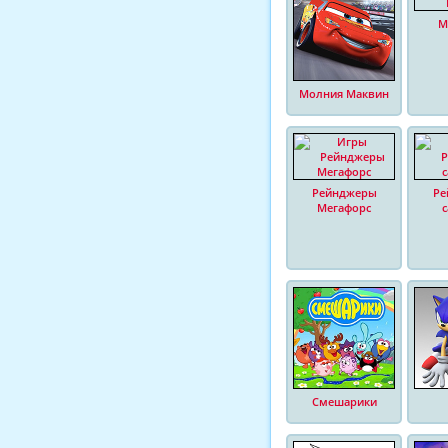
М
Молния Маквин
Рейнджеры
Ре
Мегафорс
Смешарики