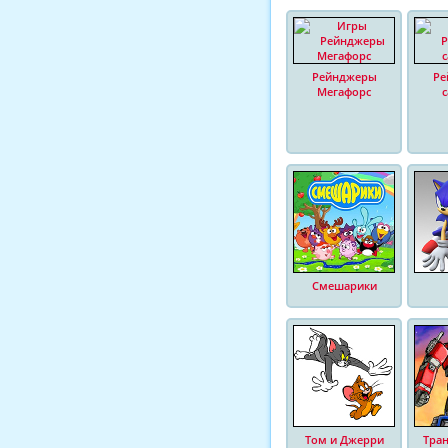
Рейнджеры
Ре
Мегафорс
Смешарики
Том и Джерри
Тра