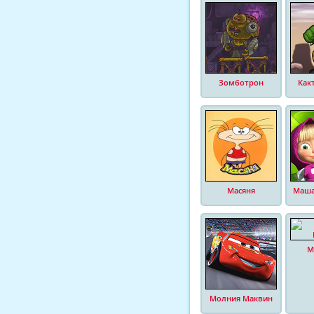
Зомботрон
Как
Масяня
Маша
М
Молния Маквин