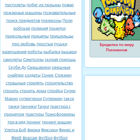
пистолеты
побег из тюрьмы
повар
пожарные машины
познавательные
поиск предметов
покемоны
Поли
робокар
полиция
поцелуи
прикольные
прицепы
пришельцы
про любовь
простые
пушки
Бродилка по миру
Покемонов
разрушения
роботы
рыбалка
рыцари
самолеты
Симпсоны
скорая помощь
Скуби Ду
Смешарики
смешные
снайпер
солдаты
Соник
Стикмен
страшные
стрелять
строительство
строить
строить дома
стройка
Супер
Марио
супергерои
Супермен
такси
танки
танчики
Тачки
трактора с
прицепом
тракторы
Трансформеры
три в ряд
тюнинг
тюнинг машин
Улитка Боб
ферма
Фиксики
Финес и
Ферб
форсаж
футбол
футбол