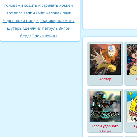
головами
ходить и стрелять
хоккей
Хот вилс
Хэппи Вилс
Человек паук
Черепашки ниндзя
шарики
шахматы
шутеры
Щенячий патруль
Энгри
бердз
Эпоха войны
Аватар
Герои ударного
Г
отряда