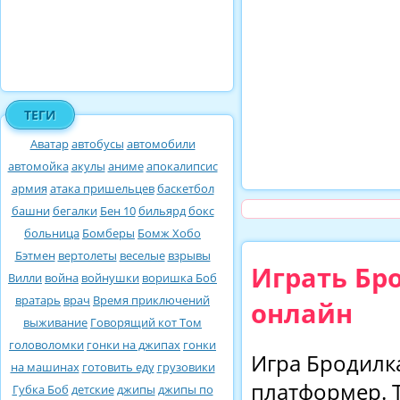
ТЕГИ
Аватар
автобусы
автомобили
автомойка
акулы
аниме
апокалипсис
армия
атака пришельцев
баскетбол
башни
бегалки
Бен 10
бильярд
бокс
больница
Бомберы
Бомж Хобо
Бэтмен
вертолеты
веселые
взрывы
Играть Бр
Вилли
война
войнушки
воришка Боб
вратарь
врач
Время приключений
онлайн
выживание
Говорящий кот Том
головоломки
гонки на джипах
гонки
Игра Бродилк
на машинах
готовить еду
грузовики
платформер. 
Губка Боб
детские
джипы
джипы по