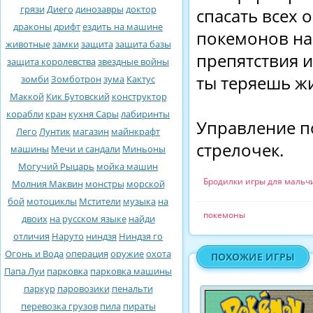
грязи
Диего
динозавры
доктор
спасать всех 
драконы
дрифт
ездить на машине
покемонов на
животные
замки
защита
защита базы
препятствия и
защита королевства
звездные войны
ты теряешь ж
зомби
Зомботрон
зума
Кактус
Маккой
Кик Бутовский
конструктор
корабли
кран
кухня Сары
лабиринты
Управление п
Лего
Лунтик
магазин
майнкрафт
стрелочек.
машины
Мечи и сандали
Миньоны
Могучий Рыцарь
мойка машин
Бродилки игры для мальч
Молния Маквин
монстры
морской
бой
мотоциклы
Мстители
музыка
на
покемоны
двоих
на русском языке
найди
отличия
Наруто
ниндзя
Ниндзя го
Огонь и Вода
операция
оружие
охота
ПОХОЖИЕ ИГРЫ
Папа Луи
парковка
парковка машины
паркур
паровозики
пенальти
перевозка грузов
пила
пираты