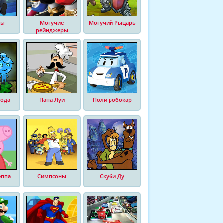
ны
Могучие
Могучий Рыцарь
рейнджеры
Вода
Папа Луи
Поли робокар
еппа
Симпсоны
Скуби Ду