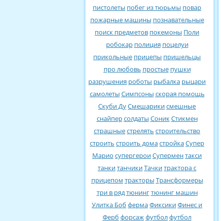
пистолеты
побег из тюрьмы
повар
пожарные машины
познавательные
поиск предметов
покемоны
Поли
робокар
полиция
поцелуи
прикольные
прицепы
пришельцы
про любовь
простые
пушки
разрушения
роботы
рыбалка
рыцари
самолеты
Симпсоны
скорая помощь
Скуби Ду
Смешарики
смешные
снайпер
солдаты
Соник
Стикмен
страшные
стрелять
строительство
строить
строить дома
стройка
Супер
Марио
супергерои
Супермен
такси
танки
танчики
Тачки
трактора с
прицепом
тракторы
Трансформеры
три в ряд
тюнинг
тюнинг машин
Улитка Боб
ферма
Фиксики
Финес и
Ферб
форсаж
футбол
футбол