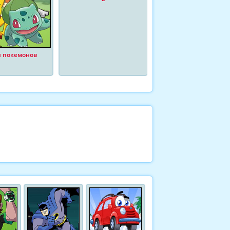
 покемонов
Бродилка Покемона
Пикачу