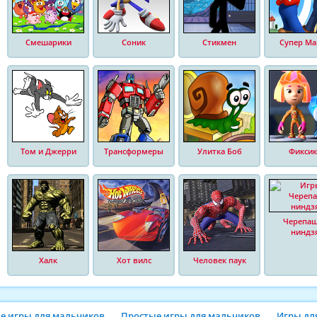
Смешарики
Соник
Стикмен
Супер Ма
Том и Джерри
Трансформеры
Улитка Боб
Фиксик
Черепа
ниндз
Халк
Хот вилс
Человек паук
ие игры для мальчиков
Простые игры для мальчиков
Игры дл