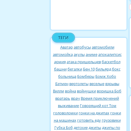
ТЕГИ
Аватар
автобусы
автомобили
автомойка
акулы
аниме
апокалипсис
армия
атака пришельцев
баскетбол
башни
бегалки
Бен 10
бильярд
бокс
больница
Бомберы
Бомж Хобо
Бэтмен
вертолеты
веселые
взрывы
Вилли
война
войнушки
воришка Боб
вратарь
врач
Время приключений
выживание
Говорящий кот Том
головоломки
гонки на джипах
гонки
на машинах
готовить еду
грузовики
Губка Боб
детские
джипы
джипы по