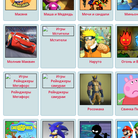
Масяня
Маша и Медведь
Мечи и сандали
Миньо
Мстители
Молния Маквин
Наруто
Огонь и 
Рейнджеры
Рейнджеры
Мегафорс
самураи
Росомаха
Свинка П