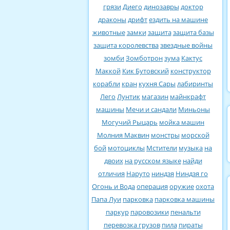
грязи
Диего
динозавры
доктор
драконы
дрифт
ездить на машине
животные
замки
защита
защита базы
защита королевства
звездные войны
зомби
Зомботрон
зума
Кактус
Маккой
Кик Бутовский
конструктор
корабли
кран
кухня Сары
лабиринты
Лего
Лунтик
магазин
майнкрафт
машины
Мечи и сандали
Миньоны
Могучий Рыцарь
мойка машин
Молния Маквин
монстры
морской
бой
мотоциклы
Мстители
музыка
на
двоих
на русском языке
найди
отличия
Наруто
ниндзя
Ниндзя го
Огонь и Вода
операция
оружие
охота
Папа Луи
парковка
парковка машины
паркур
паровозики
пенальти
перевозка грузов
пила
пираты