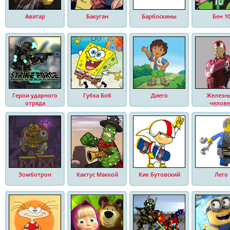
Аватар
Бакуган
Барбоскины
Бен 1
Герои ударного
Губка Боб
Диего
Железн
отряда
челове
Зомботрон
Кактус Маккой
Кик Бутовский
Лего