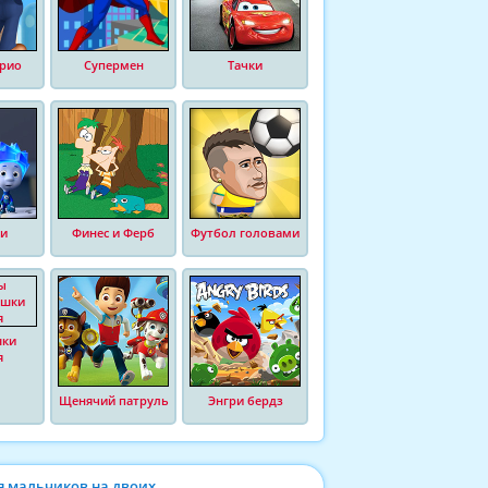
рио
Супермен
Тачки
и
Финес и Ферб
Футбол головами
шки
я
Щенячий патруль
Энгри бердз
я мальчиков на двоих