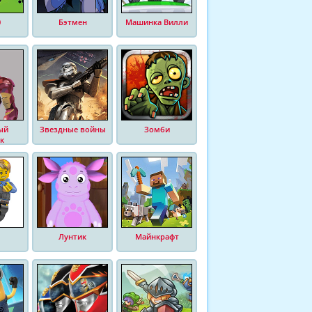
0
Бэтмен
Машинка Вилли
ый
Звездные войны
Зомби
к
Лунтик
Майнкрафт