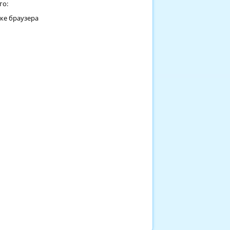
го:
оке браузера