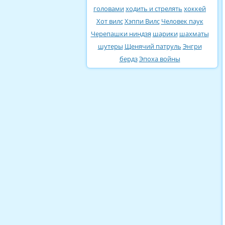
головами
ходить и стрелять
хоккей
Хот вилс
Хэппи Вилс
Человек паук
Черепашки ниндзя
шарики
шахматы
шутеры
Щенячий патруль
Энгри
бердз
Эпоха войны