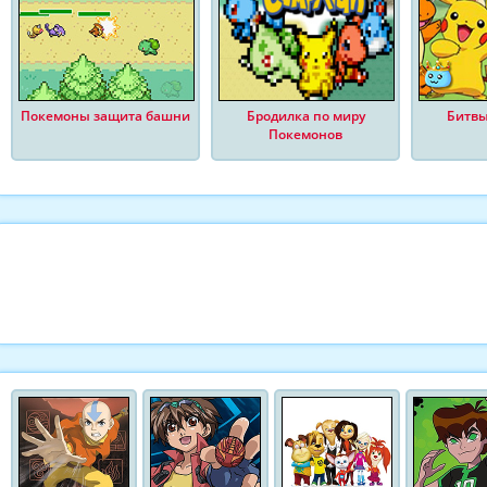
Покемоны защита башни
Бродилка по миру
Битвы
Покемонов