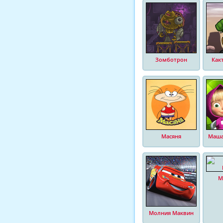
Зомботрон
Как
Масяня
Маша
М
Молния Маквин