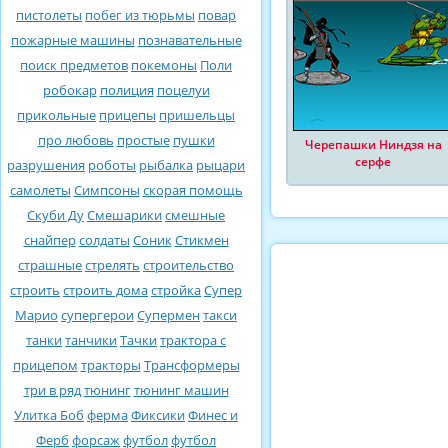
пистолеты
побег из тюрьмы
повар
пожарные машины
познавательные
поиск предметов
покемоны
Поли
робокар
полиция
поцелуи
прикольные
прицепы
пришельцы
про любовь
простые
пушки
Черепашки Ниндзя на
серфе
разрушения
роботы
рыбалка
рыцари
самолеты
Симпсоны
скорая помощь
Скуби Ду
Смешарики
смешные
снайпер
солдаты
Соник
Стикмен
страшные
стрелять
строительство
строить
строить дома
стройка
Супер
Марио
супергерои
Супермен
такси
танки
танчики
Тачки
трактора с
прицепом
тракторы
Трансформеры
три в ряд
тюнинг
тюнинг машин
Улитка Боб
ферма
Фиксики
Финес и
Ферб
форсаж
футбол
футбол