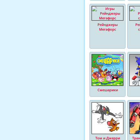
Рейнджеры
Ре
Мегафорс
Смешарики
Том и Джерри
Тра