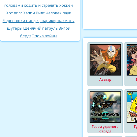
головами
ходить и стрелять
хоккей
Хот вилс
Хэппи Вилс
Человек паук
Черепашки ниндзя
шарики
шахматы
шутеры
Щенячий патруль
Энгри
бердз
Эпоха войны
Аватар
Герои ударного
Г
отряда