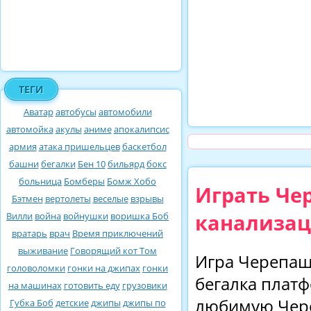
ТЕГИ
Аватар
автобусы
автомобили
автомойка
акулы
аниме
апокалипсис
армия
атака пришельцев
баскетбол
башни
бегалки
Бен 10
бильярд
бокс
больница
Бомберы
Бомж Хобо
Играть Че
Бэтмен
вертолеты
веселые
взрывы
канализац
Вилли
война
войнушки
воришка Боб
вратарь
врач
Время приключений
выживание
Говорящий кот Том
Игра Черепаш
головоломки
гонки на джипах
гонки
бегалка плат
на машинах
готовить еду
грузовики
любимую Чере
Губка Боб
детские
джипы
джипы по