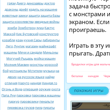
грязи
Диего
динозавры
доктор
задача быстро
драконы
дрифт
ездить на машине
с монстрами и
животные
замки
защита
защита базы
экраном. Если
защита королевства
звездные войны
зомби
Зомботрон
зума
Кактус
проиграешь.
Маккой
Кик Бутовский
конструктор
корабли
кран
кухня Сары
лабиринты
Играть в эту 
Лего
Лунтик
магазин
майнкрафт
прыгать. Драт
машины
Мечи и сандали
Миньоны
Могучий Рыцарь
мойка машин
Бродилки игры для мальч
Молния Маквин
монстры
морской
бой
мотоциклы
Мстители
музыка
на
бегалки
ниндзя
Чер
двоих
на русском языке
найди
отличия
Наруто
ниндзя
Ниндзя го
Огонь и Вода
операция
оружие
охота
ПОХОЖИЕ ИГРЫ
Папа Луи
парковка
парковка машины
паркур
паровозики
пенальти
перевозка грузов
пила
пираты