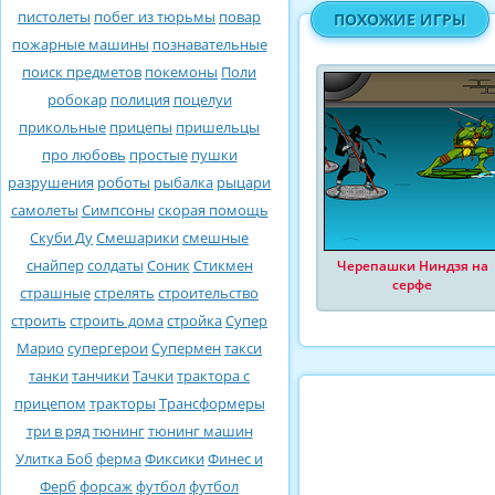
пистолеты
побег из тюрьмы
повар
ПОХОЖИЕ ИГРЫ
пожарные машины
познавательные
поиск предметов
покемоны
Поли
робокар
полиция
поцелуи
прикольные
прицепы
пришельцы
про любовь
простые
пушки
разрушения
роботы
рыбалка
рыцари
самолеты
Симпсоны
скорая помощь
Скуби Ду
Смешарики
смешные
снайпер
солдаты
Соник
Стикмен
Черепашки Ниндзя на
серфе
страшные
стрелять
строительство
строить
строить дома
стройка
Супер
Марио
супергерои
Супермен
такси
танки
танчики
Тачки
трактора с
прицепом
тракторы
Трансформеры
три в ряд
тюнинг
тюнинг машин
Улитка Боб
ферма
Фиксики
Финес и
Ферб
форсаж
футбол
футбол