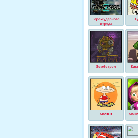
Герои ударного
Г
отряда
Зомботрон
Как
Масяня
Маша