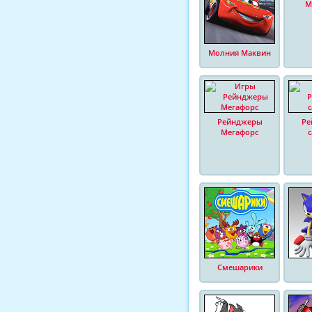
М
Молния Маквин
Рейнджеры
Ре
Мегафорс
Смешарики