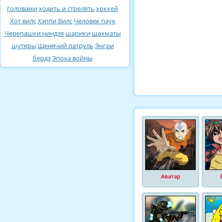
головами
ходить и стрелять
хоккей
Хот вилс
Хэппи Вилс
Человек паук
Черепашки ниндзя
шарики
шахматы
шутеры
Щенячий патруль
Энгри
бердз
Эпоха войны
Аватар