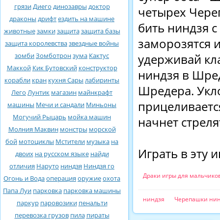
грязи
Диего
динозавры
доктор
четырех Чере
драконы
дрифт
ездить на машине
бить ниндзя 
животные
замки
защита
защита базы
заморозятся и
защита королевства
звездные войны
зомби
Зомботрон
зума
Кактус
удерживай кл
Маккой
Кик Бутовский
конструктор
ниндзя в Шре
корабли
кран
кухня Сары
лабиринты
Шредера. Укл
Лего
Лунтик
магазин
майнкрафт
прицеливаетс
машины
Мечи и сандали
Миньоны
Могучий Рыцарь
мойка машин
начнет стреля
Молния Маквин
монстры
морской
бой
мотоциклы
Мстители
музыка
на
Играть в эту 
двоих
на русском языке
найди
отличия
Наруто
ниндзя
Ниндзя го
Драки игры для мальчико
Огонь и Вода
операция
оружие
охота
Папа Луи
парковка
парковка машины
ниндзя
Черепашки ни
паркур
паровозики
пенальти
перевозка грузов
пила
пираты