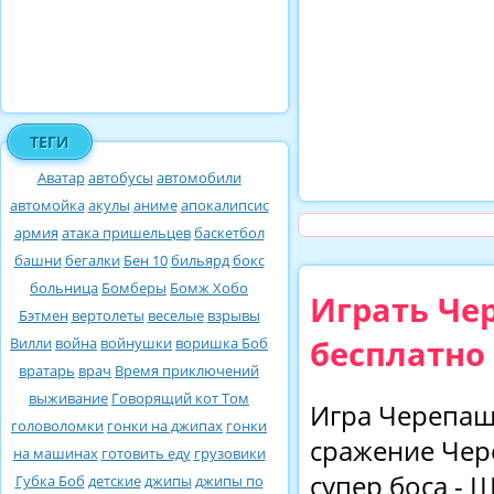
ТЕГИ
Аватар
автобусы
автомобили
автомойка
акулы
аниме
апокалипсис
армия
атака пришельцев
баскетбол
башни
бегалки
Бен 10
бильярд
бокс
больница
Бомберы
Бомж Хобо
Играть Че
Бэтмен
вертолеты
веселые
взрывы
бесплатно
Вилли
война
войнушки
воришка Боб
вратарь
врач
Время приключений
выживание
Говорящий кот Том
Игра Черепаш
головоломки
гонки на джипах
гонки
сражение Чер
на машинах
готовить еду
грузовики
супер боса -
Губка Боб
детские
джипы
джипы по