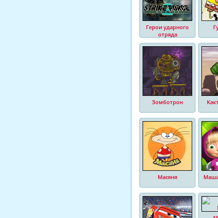
Герои ударного
Г
отряда
Зомботрон
Как
Масяня
Маша
М