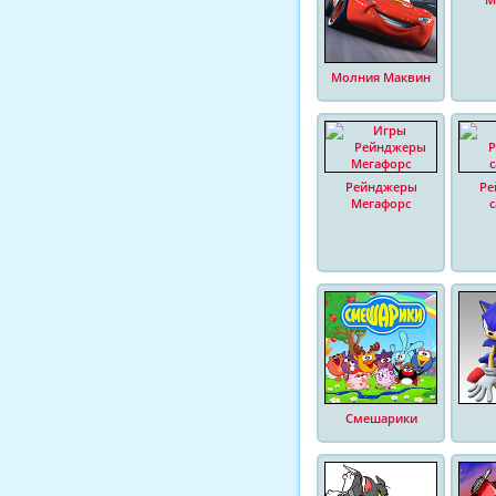
Молния Маквин
Рейнджеры
Ре
Мегафорс
Смешарики