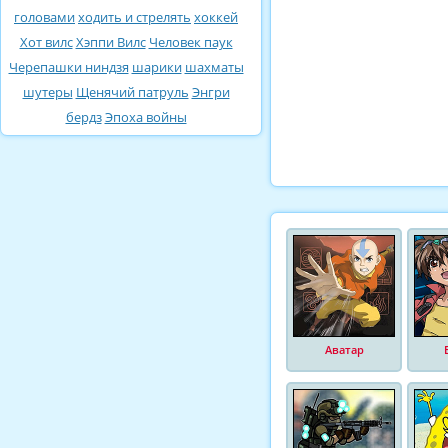
головами
ходить и стрелять
хоккей
Хот вилс
Хэппи Вилс
Человек паук
Черепашки ниндзя
шарики
шахматы
шутеры
Щенячий патруль
Энгри
бердз
Эпоха войны
Аватар