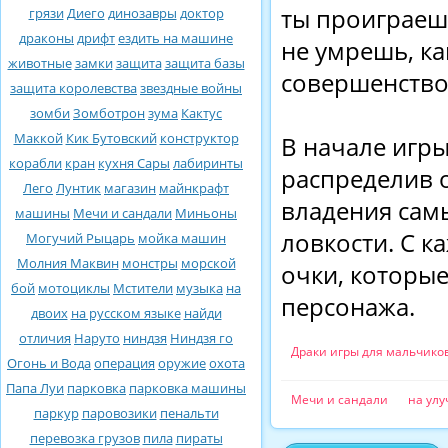
ты проиграешь
грязи
Диего
динозавры
доктор
драконы
дрифт
ездить на машине
не умрешь, ка
животные
замки
защита
защита базы
совершенство
защита королевства
звездные войны
зомби
Зомботрон
зума
Кактус
Маккой
Кик Бутовский
конструктор
В начале игры
корабли
кран
кухня Сары
лабиринты
распределив о
Лего
Лунтик
магазин
майнкрафт
владения сам
машины
Мечи и сандали
Миньоны
ловкости. С 
Могучий Рыцарь
мойка машин
Молния Маквин
монстры
морской
очки, которы
бой
мотоциклы
Мстители
музыка
на
персонажа.
двоих
на русском языке
найди
отличия
Наруто
ниндзя
Ниндзя го
Драки игры для мальчико
Огонь и Вода
операция
оружие
охота
Папа Луи
парковка
парковка машины
Мечи и сандали
на ул
паркур
паровозики
пенальти
перевозка грузов
пила
пираты