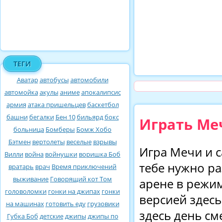
ТЕГИ
Аватар
автобусы
автомобили
автомойка
акулы
аниме
апокалипсис
армия
атака пришельцев
баскетбол
башни
бегалки
Бен 10
бильярд
бокс
Играть Ме
больница
Бомберы
Бомж Хобо
Бэтмен
вертолеты
веселые
взрывы
Игра Мечи и с
Вилли
война
войнушки
воришка Боб
тебе нужно ра
вратарь
врач
Время приключений
выживание
Говорящий кот Том
арене в режи
головоломки
гонки на джипах
гонки
версией здес
на машинах
готовить еду
грузовики
здесь день см
Губка Боб
детские
джипы
джипы по