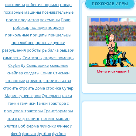
ПОХОЖИЕ ИГРЫ
пистолеты
побег из тюрьмы
повар
пожарные машины
познавательные
поиск предметов
покемоны
Поли
робокар
полиция
поцелуи
прикольные
прицепы
пришельцы
про любовь
простые
пушки
разрушения
роботы
рыбалка
рыцари
самолеты
Симпсоны
скорая помощь
Скуби Ду
Смешарики
смешные
Мечи и сандали 1
снайпер
солдаты
Соник
Стикмен
страшные
стрелять
строительство
строить
строить дома
стройка
Супер
Марио
супергерои
Супермен
такси
танки
танчики
Тачки
трактора с
прицепом
тракторы
Трансформеры
три в ряд
тюнинг
тюнинг машин
Улитка Боб
ферма
Фиксики
Финес и
Ферб
форсаж
футбол
футбол