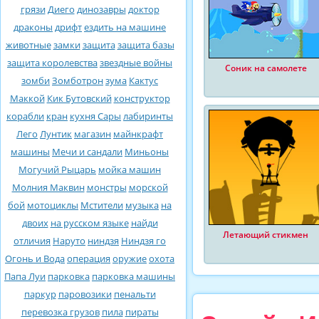
грязи
Диего
динозавры
доктор
драконы
дрифт
ездить на машине
животные
замки
защита
защита базы
защита королевства
звездные войны
Соник на самолете
зомби
Зомботрон
зума
Кактус
Маккой
Кик Бутовский
конструктор
корабли
кран
кухня Сары
лабиринты
Лего
Лунтик
магазин
майнкрафт
машины
Мечи и сандали
Миньоны
Могучий Рыцарь
мойка машин
Молния Маквин
монстры
морской
бой
мотоциклы
Мстители
музыка
на
двоих
на русском языке
найди
Летающий стикмен
отличия
Наруто
ниндзя
Ниндзя го
Огонь и Вода
операция
оружие
охота
Папа Луи
парковка
парковка машины
паркур
паровозики
пенальти
перевозка грузов
пила
пираты