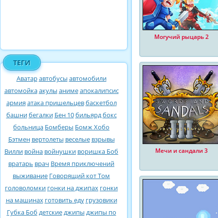
Могучий рыцарь 2
ТЕГИ
Аватар
автобусы
автомобили
автомойка
акулы
аниме
апокалипсис
армия
атака пришельцев
баскетбол
башни
бегалки
Бен 10
бильярд
бокс
больница
Бомберы
Бомж Хобо
Бэтмен
вертолеты
веселые
взрывы
Мечи и сандали 3
Вилли
война
войнушки
воришка Боб
вратарь
врач
Время приключений
выживание
Говорящий кот Том
головоломки
гонки на джипах
гонки
на машинах
готовить еду
грузовики
Губка Боб
детские
джипы
джипы по