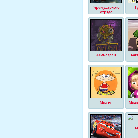
Герои ударного
Г
отряда
Зомботрон
Как
Масяня
Маша
М