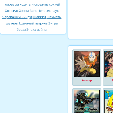
головами
ходить и стрелять
хоккей
Хот вилс
Хэппи Вилс
Человек паук
Черепашки ниндзя
шарики
шахматы
шутеры
Щенячий патруль
Энгри
бердз
Эпоха войны
Аватар