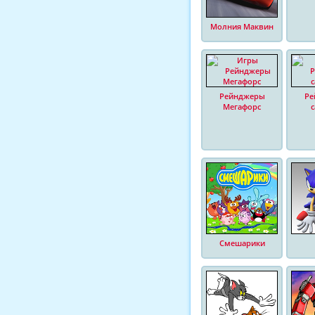
Молния Маквин
Рейнджеры
Ре
Мегафорс
Смешарики