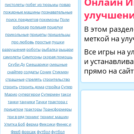
Онлайн И
пистолеты
побег из тюрьмы
повар
улучшени
пожарные машины
познавательные
поиск предметов
покемоны
Поли
робокар
полиция
поцелуи
В этом раздел
прикольные
прицепы
пришельцы
меткой на ул
про любовь
простые
пушки
разрушения
роботы
рыбалка
рыцари
Все игры на у
самолеты
Симпсоны
скорая помощь
и устанавлива
Скуби Ду
Смешарики
смешные
прямо на сайт
снайпер
солдаты
Соник
Стикмен
страшные
стрелять
строительство
строить
строить дома
стройка
Супер
Марио
супергерои
Супермен
такси
танки
танчики
Тачки
трактора с
прицепом
тракторы
Трансформеры
три в ряд
тюнинг
тюнинг машин
Улитка Боб
ферма
Фиксики
Финес и
Ферб
форсаж
футбол
футбол