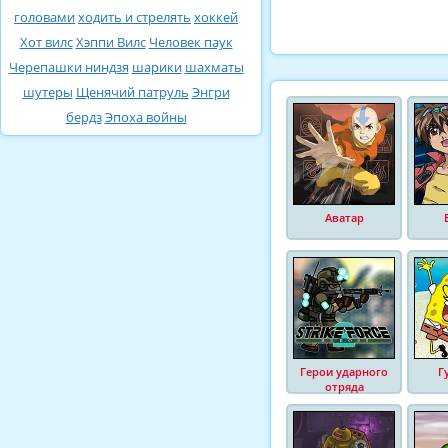
головами
ходить и стрелять
хоккей
Хот вилс
Хэппи Вилс
Человек паук
Черепашки ниндзя
шарики
шахматы
шутеры
Щенячий патруль
Энгри
бердз
Эпоха войны
Аватар
Герои ударного
Г
отряда