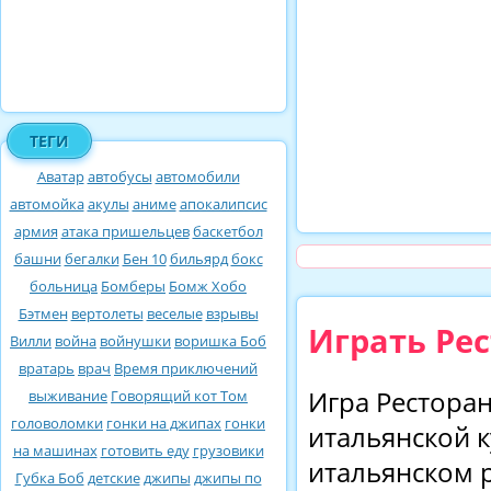
ТЕГИ
Аватар
автобусы
автомобили
автомойка
акулы
аниме
апокалипсис
армия
атака пришельцев
баскетбол
башни
бегалки
Бен 10
бильярд
бокс
больница
Бомберы
Бомж Хобо
Бэтмен
вертолеты
веселые
взрывы
Играть Ре
Вилли
война
войнушки
воришка Боб
вратарь
врач
Время приключений
Игра Рестора
выживание
Говорящий кот Том
головоломки
гонки на джипах
гонки
итальянской к
на машинах
готовить еду
грузовики
итальянском р
Губка Боб
детские
джипы
джипы по