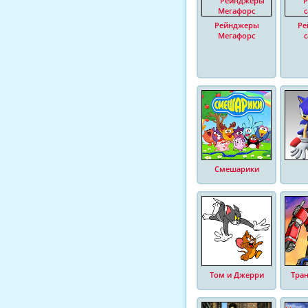
Рейнджеры
Ре
Мегафорс
Смешарики
Том и Джерри
Тра