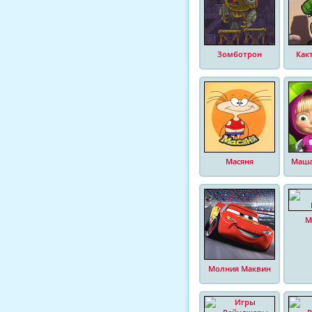
Зомботрон
Как
Масяня
Маша
М
Молния Маквин