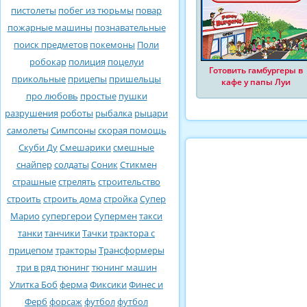
пистолеты
побег из тюрьмы
повар
пожарные машины
познавательные
поиск предметов
покемоны
Поли
робокар
полиция
поцелуи
Готовить гамбургеры в
прикольные
прицепы
пришельцы
кафе у папы Луи
про любовь
простые
пушки
разрушения
роботы
рыбалка
рыцари
самолеты
Симпсоны
скорая помощь
Скуби Ду
Смешарики
смешные
снайпер
солдаты
Соник
Стикмен
страшные
стрелять
строительство
строить
строить дома
стройка
Супер
Марио
супергерои
Супермен
такси
танки
танчики
Тачки
трактора с
прицепом
тракторы
Трансформеры
три в ряд
тюнинг
тюнинг машин
Улитка Боб
ферма
Фиксики
Финес и
Ферб
форсаж
футбол
футбол