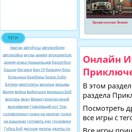
Захваченная Земля
ТЕГИ
Аватар
автобусы
автомобили
автомойка
акулы
аниме
апокалипсис
Онлайн И
армия
атака пришельцев
баскетбол
Приключе
башни
бегалки
Бен 10
бильярд
бокс
больница
Бомберы
Бомж Хобо
В этом раздел
Бэтмен
вертолеты
веселые
взрывы
Вилли
война
войнушки
воришка Боб
раздела Прик
вратарь
врач
Время приключений
Посмотреть д
выживание
Говорящий кот Том
головоломки
гонки на джипах
гонки
все игры с те
на машинах
готовить еду
грузовики
Губка Боб
детские
джипы
джипы по
Все игры при