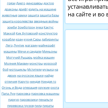
грязи
Диего
динозавры
доктор
устанавливать
драконы
дрифт
ездить на машине
на сайте и во
животные
замки
защита
защита базы
защита королевства
звездные войны
зомби
Зомботрон
зума
Кактус
Маккой
Кик Бутовский
конструктор
корабли
кран
кухня Сары
лабиринты
Лего
Лунтик
магазин
майнкрафт
машины
Мечи и сандали
Миньоны
Могучий Рыцарь
мойка машин
Молния Маквин
монстры
морской
бой
мотоциклы
Мстители
музыка
на
двоих
на русском языке
найди
отличия
Наруто
ниндзя
Ниндзя го
Огонь и Вода
операция
оружие
охота
Папа Луи
парковка
парковка машины
паркур
паровозики
пенальти
перевозка грузов
пила
пираты