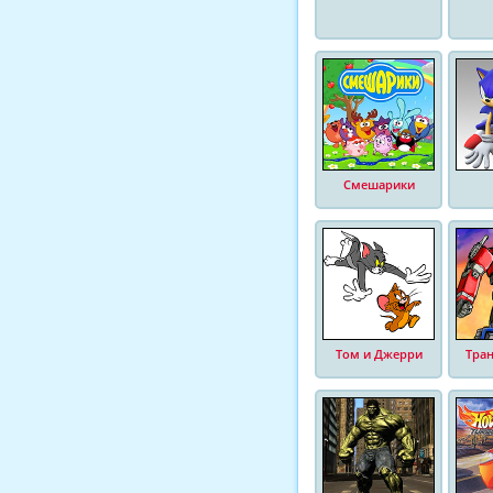
Смешарики
Том и Джерри
Тра