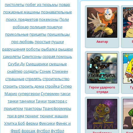
пистолеты
побег из тюрьмы
повар
пожарные машины
познавательные
поиск предметов
покемоны
Поли
робокар
полиция
поцелуи
прикольные
прицепы
пришельцы
про любовь
простые
пушки
Аватар
разрушения
роботы
рыбалка
рыцари
самолеты
Симпсоны
скорая помощь
Скуби Ду
Смешарики
смешные
снайпер
солдаты
Соник
Стикмен
страшные
стрелять
строительство
строить
строить дома
стройка
Супер
Герои ударного
Г
отряда
Марио
супергерои
Супермен
такси
танки
танчики
Тачки
трактора с
прицепом
тракторы
Трансформеры
три в ряд
тюнинг
тюнинг машин
Улитка Боб
ферма
Фиксики
Финес и
Ферб
форсаж
футбол
футбол
Зомботрон
Как