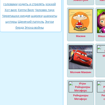
головами
ходить и стрелять
хоккей
Хот вилс
Хэппи Вилс
Человек паук
Черепашки ниндзя
шарики
шахматы
шутеры
Щенячий патруль
Энгри
бердз
Эпоха войны
Масяня
Маша
М
Молния Маквин
Рейнджеры
Ре
Мегафорс